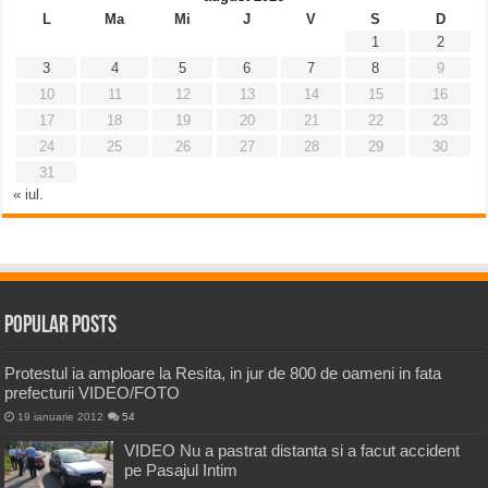
L
Ma
Mi
J
V
S
D
1
2
3
4
5
6
7
8
9
10
11
12
13
14
15
16
17
18
19
20
21
22
23
24
25
26
27
28
29
30
31
« iul.
Popular Posts
Protestul ia amploare la Resita, in jur de 800 de oameni in fata
prefecturii VIDEO/FOTO
19 ianuarie 2012
54
VIDEO Nu a pastrat distanta si a facut accident
pe Pasajul Intim