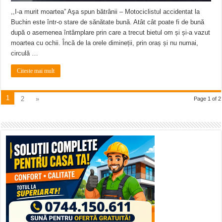
,,I-a murit moartea” Aşa spun bătrânii – Motociclistul accidentat la
Buchin este într-o stare de sănătate bună. Atât cât poate fi de bună
după o asemenea întâmplare prin care a trecut bietul om și și-a vazut
moartea cu ochii. Încă de la orele dimineții, prin oraș și nu numai,
circulă …
Citeste mai mult
1
2
»
Page 1 of 2