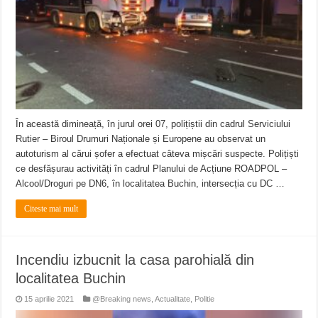
Miresme de lavandă, mentă și flori de vară și râsete de copii la Carașova VIDEO
ANUNȚ OPRIRE APĂ în Reșița – avarie – 04.08.2026 – str. Văliugului și Plasto
ANUNŢ OPRIRE APĂ în CARANSEBEȘ – 04.08.2026 – avarie – Calea Severinu
În această dimineață, în jurul orei 07, polițiștii din cadrul Serviciului
Rutier – Biroul Drumuri Naționale și Europene au observat un
autoturism al cărui șofer a efectuat câteva mișcări suspecte. Polițiști
ce desfășurau activități în cadrul Planului de Acțiune ROADPOL –
Alcool/Droguri pe DN6, în localitatea Buchin, intersecția cu DC …
Citeste mai mult
Incendiu izbucnit la casa parohială din
localitatea Buchin
15 aprilie 2021
@Breaking news
,
Actualitate
,
Politie