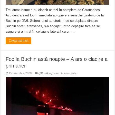
Trei autoturisme s-au ciocnit astăzi în apropiere de Caransebeș.
Accident a avut loc în imediata apropiere a sensului giratoriu de la
Buchin pe DN6. Șoferul unui autoturism ce se deplasa dinspre
Buchin spre Caransebeș, s-a angajat într-o depășire fără să se
asigure și a intrat în coliziune laterală cu un …
Citeste mai mult
Foc la Buchin astă noapte – A ars o cladire a
primariei
15 noiembrie 2020
@Breaking news
,
Administratie