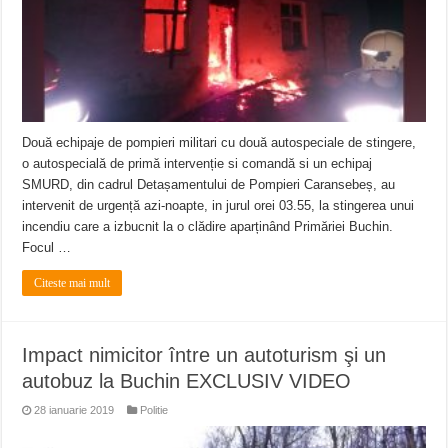
Două echipaje de pompieri militari cu două autospeciale de stingere,
o autospecială de primă intervenție si comandă si un echipaj
SMURD, din cadrul Detașamentului de Pompieri Caransebeș, au
intervenit de urgență azi-noapte, in jurul orei 03.55, la stingerea unui
incendiu care a izbucnit la o clădire aparținând Primăriei Buchin.
Focul …
Citeste mai mult
Impact nimicitor între un autoturism şi un
autobuz la Buchin EXCLUSIV VIDEO
28 ianuarie 2019
Politie