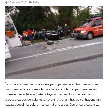
14 august 2017
Politie
În urma accidentului, toate cele patru persoane au fost rănite și au
fost transportate cu ambulanțele la Spitalul Municipal Caransebeș.
Primele cercetări efectuate la faţa locului arată că vinovat de
producerea accidentului este şoferul tirului a intrat pe contrasens din
cauza oboselii la volan. Traficul rutier s-a desfăşurat cu greutate …