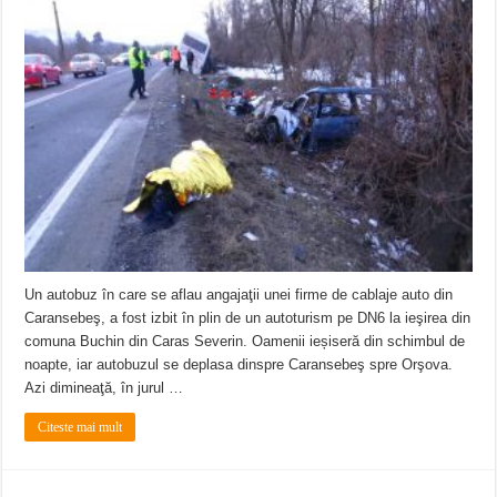
Un autobuz în care se aflau angajaţii unei firme de cablaje auto din
Caransebeş, a fost izbit în plin de un autoturism pe DN6 la ieşirea din
comuna Buchin din Caras Severin. Oamenii ieșiseră din schimbul de
noapte, iar autobuzul se deplasa dinspre Caransebeş spre Orşova.
Azi dimineaţă, în jurul …
Citeste mai mult