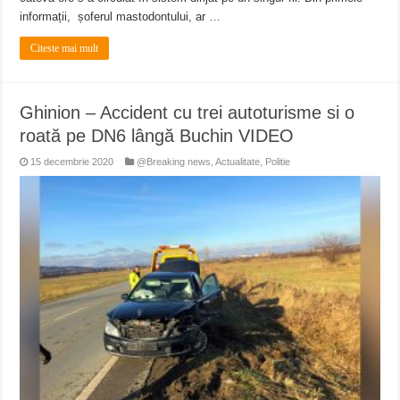
informații, șoferul mastodontului, ar …
Citeste mai mult
Ghinion – Accident cu trei autoturisme si o
roată pe DN6 lângă Buchin VIDEO
15 decembrie 2020
@Breaking news
,
Actualitate
,
Politie