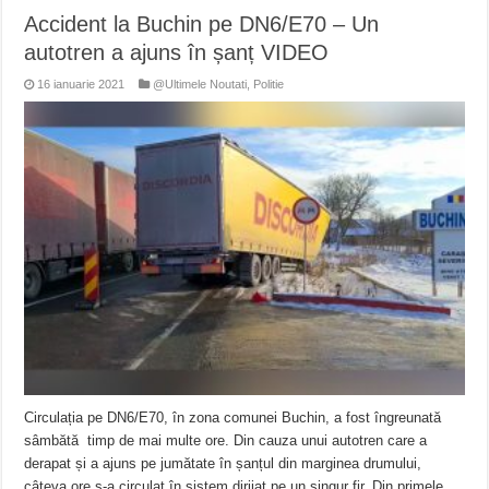
Accident la Buchin pe DN6/E70 – Un
autotren a ajuns în șanț VIDEO
16 ianuarie 2021
@Ultimele Noutati
,
Politie
Circulația pe DN6/E70, în zona comunei Buchin, a fost îngreunată
sâmbătă timp de mai multe ore. Din cauza unui autotren care a
derapat și a ajuns pe jumătate în șanțul din marginea drumului,
câteva ore s-a circulat în sistem dirijat pe un singur fir. Din primele