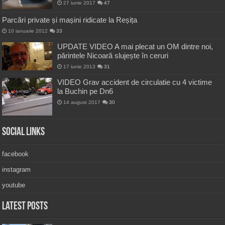
27 iunie 2017
47
Parcări private și mașini ridicate la Reșița
10 ianuarie 2012
33
UPDATE VIDEO A mai plecat un OM dintre noi,
părintele Nicoară slujește în ceruri
17 iunie 2013
31
VIDEO Grav accident de circulatie cu 4 victime
la Buchin pe Dn6
14 august 2017
30
Social Links
facebook
instagram
youtube
Latest Posts