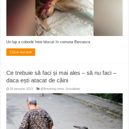
Un lup a coborât între blocuri în comuna Berzasca
Citeste mai mult
Ce trebuie să faci și mai ales – să nu faci –
daca ești atacat de câini
26 ianuarie 2023
@Breaking news
,
Actualitate