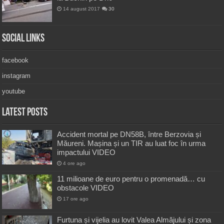
14 august 2017
30
Social Links
facebook
instagram
youtube
Latest Posts
Accident mortal pe DN58B, între Berzovia și
Măureni. Mașina și un TIR au luat foc în urma
impactului VIDEO
4 ore ago
11 milioane de euro pentru o promenadă… cu
obstacole VIDEO
17 ore ago
Furtuna și vijelia au lovit Valea Almăjului și zona