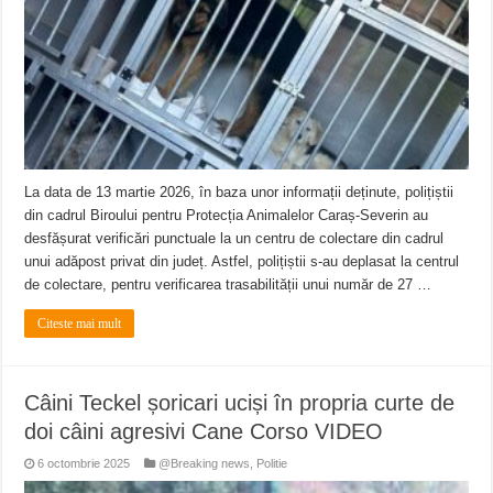
Miresme de lavandă, mentă și flori de vară și râsete de copii la Carașova VIDEO
ANUNȚ OPRIRE APĂ în Reșița – avarie – 04.08.2026 – str. Văliugului și Plasto
ANUNŢ OPRIRE APĂ în CARANSEBEȘ – 04.08.2026 – avarie – Calea Severinu
La data de 13 martie 2026, în baza unor informații deținute, polițiștii
din cadrul Biroului pentru Protecția Animalelor Caraș-Severin au
desfășurat verificări punctuale la un centru de colectare din cadrul
unui adăpost privat din județ. Astfel, polițiștii s-au deplasat la centrul
de colectare, pentru verificarea trasabilității unui număr de 27 …
Citeste mai mult
Câini Teckel șoricari uciși în propria curte de
doi câini agresivi Cane Corso VIDEO
6 octombrie 2025
@Breaking news
,
Politie