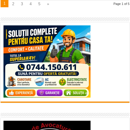
1
2
3
4
5
»
Page 1 of 5