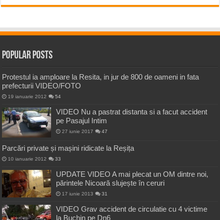
Popular Posts
Protestul ia amploare la Resita, in jur de 800 de oameni in fata
prefecturii VIDEO/FOTO
19 ianuarie 2012
54
VIDEO Nu a pastrat distanta si a facut accident
pe Pasajul Intim
27 iunie 2017
47
Parcări private și mașini ridicate la Reșița
10 ianuarie 2012
33
UPDATE VIDEO A mai plecat un OM dintre noi,
părintele Nicoară slujește în ceruri
17 iunie 2013
31
VIDEO Grav accident de circulatie cu 4 victime
la Buchin pe Dn6