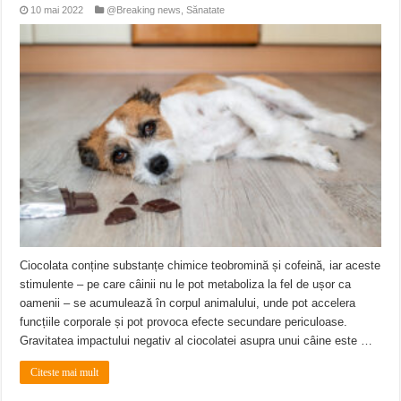
10 mai 2022
@Breaking news
,
Sănatate
Ciocolata conține substanțe chimice teobromină și cofeină, iar aceste
stimulente – pe care câinii nu le pot metaboliza la fel de ușor ca
oamenii – se acumulează în corpul animalului, unde pot accelera
funcțiile corporale și pot provoca efecte secundare periculoase.
Gravitatea impactului negativ al ciocolatei asupra unui câine este …
Citeste mai mult