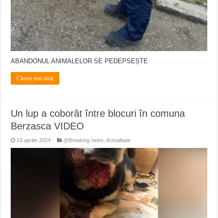
ABANDONUL ANIMALELOR SE PEDEPSEȘTE
Citeste mai mult
Un lup a coborât între blocuri în comuna
Berzasca VIDEO
13 aprilie 2024
@Breaking news
,
Actualitate