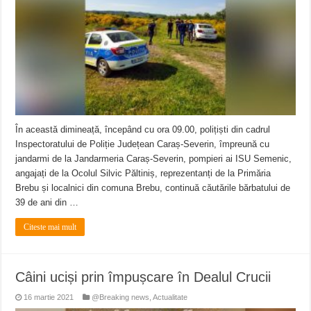
În această dimineață, începând cu ora 09.00, polițiști din cadrul
Inspectoratului de Poliție Județean Caraș-Severin, împreună cu
jandarmi de la Jandarmeria Caraș-Severin, pompieri ai ISU Semenic,
angajați de la Ocolul Silvic Păltiniș, reprezentanți de la Primăria
Brebu și localnici din comuna Brebu, continuă căutările bărbatului de
39 de ani din …
Citeste mai mult
Câini uciși prin împușcare în Dealul Crucii
16 martie 2021
@Breaking news
,
Actualitate