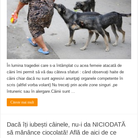
În lumina tragediei care s-a întâmplat cu acea femeie atacată de
câini îmi permit să vă dau câteva sfaturi : când observați haite de
câini chiar dacă nu sunt agresivi anunţaţi organele competente în
scris (altfel vorba volant) Nu treceţi prin acele zone singuri ,pe
întuneric sau în alergare.Câinii sunt …
Citeste mai mult
Dacă îți iubești câinele, nu-i da NICIODATĂ
să mănânce ciocolată! Află de aici de ce