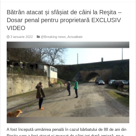
Bătrân atacat și sfâșiat de câini la Reşita –
Dosar penal pentru proprietară EXCLUSIV
VIDEO
3 ianuarie 2022
@Breaking news
,
Actualitate
A fost începută urmărirea penală în cazul bărbatului de 88 de ani din
Reșița care a fost atacat și mușcat de câini ieri după-amiază, pe o