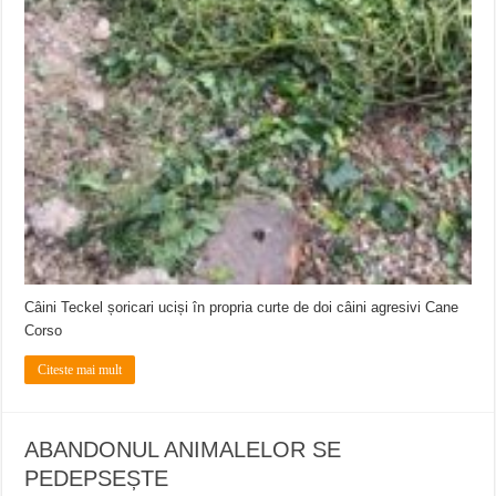
Câini Teckel șoricari uciși în propria curte de doi câini agresivi Cane
Corso
Citeste mai mult
ABANDONUL ANIMALELOR SE
PEDEPSEȘTE