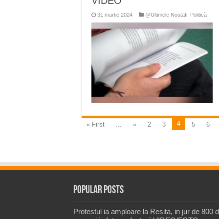
VIDEO
31 martie 2024
@Ultimele Noutati
,
Politică
4
« First
...
«
2
3
5
6
Popular Posts
Protestul ia amploare la Resita, in jur de 800 