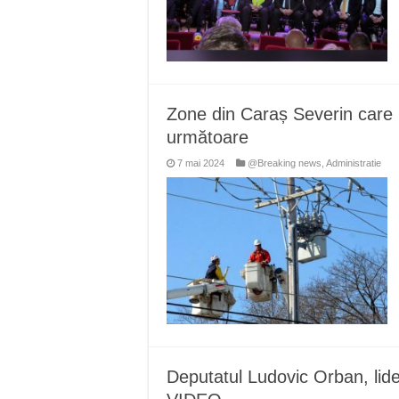
Zone din Caraș Severin care r
următoare
7 mai 2024
@Breaking news
,
Administratie
Deputatul Ludovic Orban, lider