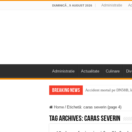
Administratie
Ac
DUMINICĂ , 9 AUGUST 2026
Administratie
Actualitate
Culinare
Div
Breaking News
Accident mortal pe DN58B, în
11 milioane de euro pentru
Home
/
Etichetă:
caras severin
(page 4)
Furtuna și vijelia au lovit V
Tag Archives:
caras severin
Întreruperi temporare ale fur
ANUNŢ OPRIRE ANUNŢ OPRIR