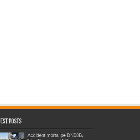
test Posts
Accident mortal pe DN58B,