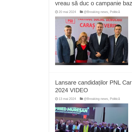
vreau să duc o campanie baz
20 mai 2024
@Breaking news
,
Politică
Lansare candidaților PNL Caraș
2024 VIDEO
13 mai 2024
@Breaking news
,
Politică