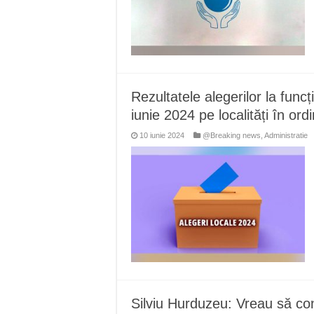
Rezultatele alegerilor la funcț
iunie 2024 pe localități în ord
10 iunie 2024
@Breaking news
,
Administratie
Silviu Hurduzeu: Vreau să c