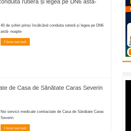
conduita rutieră și legea pe DN6 astă-
temporară Podul de Piatră din Herculane
vița – locul unde natura a ascuns un izvor de sănătate VIDEO
flori de vară și râsete de copii la Carașova VIDEO
40 de șoferi prinși încălcând conduita rutieră și legea pe DN6
astă- noapte
– avarie – 04.08.2026 – str. Văliugului și Plastomet
Citeste mai mult
SEBEȘ – 04.08.2026 – avarie – Calea Severinului
ctate de Casa de Sănătate Caras Severin
Noi servicii medicale contractate de Casa de Sănătate Caras
Severin
Citeste mai mult