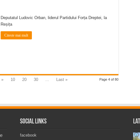
Deputatul Ludovic Orban, liderul Partidului Forța Dreptei, la
Reșița
Citeste mai mult
»
10
20
30
...
Last »
Page 4 of 80
Social Links
La
de
facebook