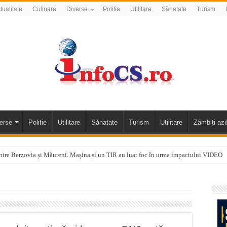
tualitate
Culinare
Diverse
Politie
Utilitare
Sănatate
Turism
erse
Politie
Utilitare
Sănatate
Turism
Utilitare
Zâmbiți azi
tre Berzovia și Măureni. Mașina și un TIR au luat foc în urma impactului VIDEO
 o promenadă… cu obstacole VIDEO
alea Almăjului și zona Oravița – Cărbunari VIDEO
nizării apei potabile în Bocșa Română, în data de 6 august 2026
E APĂ în ORAVIȚA – 05.08.2026 – avarie