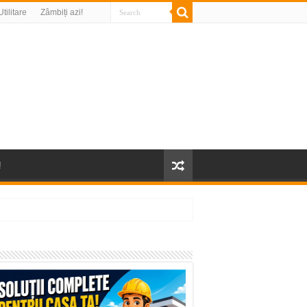
Utilitare
Zâmbiți azi!
!