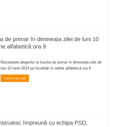
ia de primar în dimineața zilei de luni 10
ine alfabetică ora 9
Rezultatele alegerilor la funcția de primar în dimineața zilei de
luni 10 iunie 2024 pe localități în ordine alfabetică ora 9
Citeste mai mult
onstruiesc împreună cu echipa PSD,