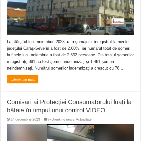
La sfârşitul lunii noiembrie 2023, rata şomajului înregistrat la nivelul
judeţului Caraş-Severin a fost de 2,60%, iar numărul total de şomeri
la finele lunii noiembrie a fost de 2.362 persoane. Din totalul şomerilor
înregistraţi, 881 au fost şomeri indemnizaţi şi 1.481 şomeri
neindemnizaţi. Numărul şomerilor indemnizaţi a crescut cu 78 …
Citeste mai mult
Comisari ai Protecției Consumatorului luați la
bătaie în timpul unui control VIDEO
14 decembrie 2023
@Breaking news
,
Actualitate