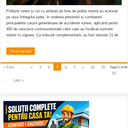
Polițiștii rutieri și cei cu atribuții pe linie de poliție rutieră au acționat
pe raza întregului județ, în vederea prevenirii și combaterii
principalelor cauze generatoare de accidente rutiere, aplicând peste
400 de sancțiuni contravenționale celor care au încălcat normele
rutiere în vigoare. Ca măsură complementară, au fost reținute 21 de
…
Citeste mai mult
5
« First
...
«
3
4
6
7
»
10
20
Page 5 of 80
30
...
Last »