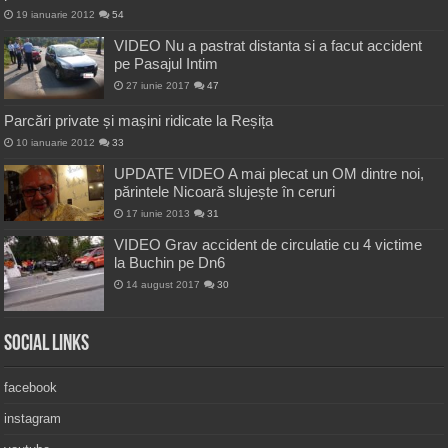
19 ianuarie 2012
54
VIDEO Nu a pastrat distanta si a facut accident
pe Pasajul Intim
27 iunie 2017
47
Parcări private și mașini ridicate la Reșița
10 ianuarie 2012
33
UPDATE VIDEO A mai plecat un OM dintre noi,
părintele Nicoară slujește în ceruri
17 iunie 2013
31
VIDEO Grav accident de circulatie cu 4 victime
la Buchin pe Dn6
14 august 2017
30
Social Links
facebook
instagram