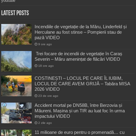
youtube
Latest Posts
Incendiile de vegetație de la Măru, Linderfeld și
Herculane au fost stinse – Pompierii stau de
pază VIDEO
9 ore ago
Trei focare de incendii de vegetație în Caraș
Severin – Măru amenințat de flăcări VIDEO
18 ore ago
COSTINEȘTI – LOCUL PE CARE ÎL IUBIM,
LOCUL DE CARE AVEM GRIJĂ – Tabăra MISA
2026 VIDEO
23 de ore ago
Accident mortal pe DN58B, între Berzovia și
Măureni. Mașina și un TIR au luat foc în urma
impactului VIDEO
2 zile ago
11 milioane de euro pentru o promenadă… cu