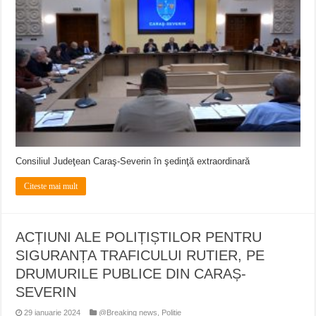
ANUNŢ OPRIRE ANUNŢ OPRIRE APĂ în ORAVIȚA – 05.08.2026 – avarie
Anunț important – Închidere temporară Podul de Piatră din Herculane
Ștrandul Termal Ring din Oravița – locul unde natura a ascuns un izvor de sănă
Consiliul Judeţean Caraş-Severin în şedinţă extraordinară
Citeste mai mult
ACȚIUNI ALE POLIȚIȘTILOR PENTRU
SIGURANȚA TRAFICULUI RUTIER, PE
DRUMURILE PUBLICE DIN CARAȘ-
SEVERIN
29 ianuarie 2024
@Breaking news
,
Politie