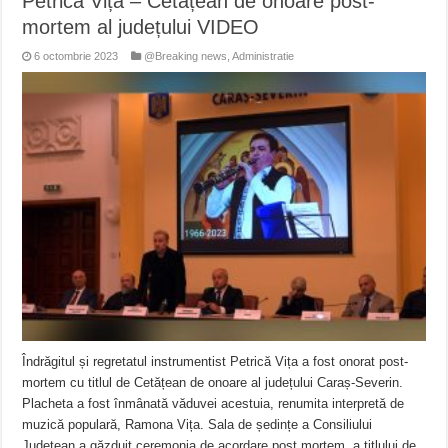
Petrică Vița – Cetățean de onoare post-
mortem al județului VIDEO
6 octombrie 2023
@Breaking news
,
Administratie
Îndrăgitul și regretatul instrumentist Petrică Vița a fost onorat post-
mortem cu titlul de Cetățean de onoare al județului Caraș-Severin.
Placheta a fost înmânată văduvei acestuia, renumita interpretă de
muzică populară, Ramona Vița. Sala de ședințe a Consiliului
Județean a găzduit ceremonia de acordare post mortem, a titlului de