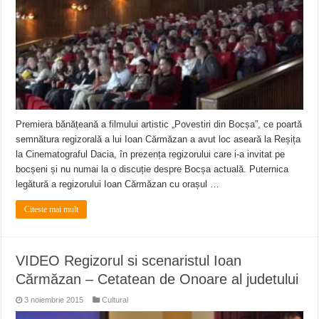
ANUNŢ OPRIRE APĂ în CARANSEBEȘ – 04.08.2026 – avarie – Calea Severinu
ANUNŢ OPRIRE APĂ în CARANSEBEȘ avarie
ANUNȚ OPRIRE APĂ în Reșița, cartier Țerova – avarie – 04.08.2026
Premiera bănățeană a filmului artistic „Povestiri din Bocșa”, ce poartă
semnătura regizorală a lui Ioan Cărmăzan a avut loc aseară la Reșița
la Cinematograful Dacia, în prezența regizorului care i-a invitat pe
bocșeni și nu numai la o discuție despre Bocșa actuală. Puternica
legătură a regizorului Ioan Cărmăzan cu orașul …
Citeste mai mult
VIDEO Regizorul si scenaristul Ioan
Cărmăzan – Cetatean de Onoare al judetului
3 noiembrie 2015
Cultural