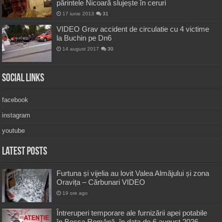
părintele Nicoară slujește în ceruri
17 iunie 2013
31
VIDEO Grav accident de circulatie cu 4 victime
la Buchin pe Dn6
14 august 2017
30
Social Links
facebook
instagram
youtube
Latest Posts
Furtuna și vijelia au lovit Valea Almăjului și zona
Oravița – Cărbunari VIDEO
19 ore ago
Întreruperi temporare ale furnizării apei potabile
în Bocșa Română, în data de 6 august 2026