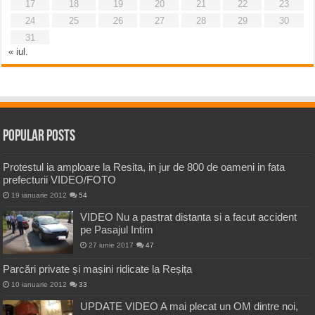
17
18
19
20
21
22
23
24
25
26
27
28
29
30
31
« iul.
Popular Posts
Protestul ia amploare la Resita, in jur de 800 de oameni in fata
prefecturii VIDEO/FOTO
19 ianuarie 2012
54
VIDEO Nu a pastrat distanta si a facut accident
pe Pasajul Intim
27 iunie 2017
47
Parcări private și mașini ridicate la Reșița
10 ianuarie 2012
33
UPDATE VIDEO A mai plecat un OM dintre noi,