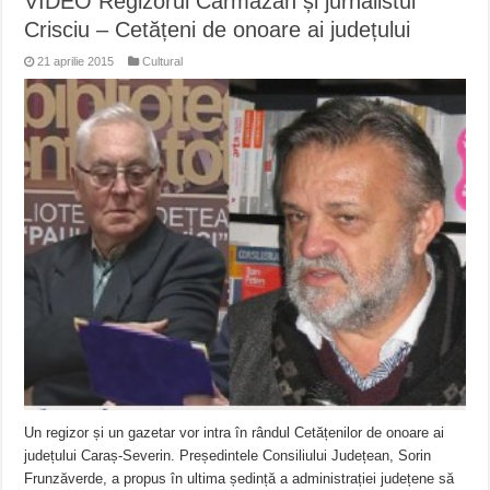
VIDEO Regizorul Cărmăzan și jurnalistul
Crisciu – Cetățeni de onoare ai județului
21 aprilie 2015
Cultural
Un regizor și un gazetar vor intra în rândul Cetățenilor de onoare ai
județului Caraș-Severin. Președintele Consiliului Județean, Sorin
Frunzăverde, a propus în ultima ședință a administrației județene să