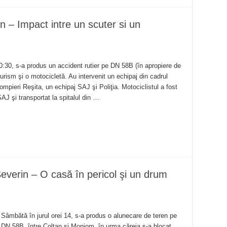
an – Impact intre un scuter si un
 10:30, s-a produs un accident rutier pe DN 58B (în apropiere de
turism şi o motocicletă. Au intervenit un echipaj din cadrul
pieri Reşita, un echipaj SAJ şi Poliţia. Motociclistul a fost
SAJ şi transportat la spitalul din …
everin – O casă în pericol şi un drum
Sâmbătă în jurul orei 14, s-a produs o alunecare de teren pe
DN 58B, între Coltan şi Moniom, în urma căreia s-a blocat