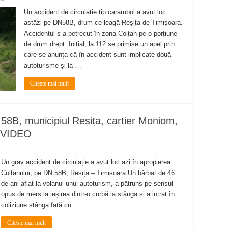
Un accident de circulație tip carambol a avut loc
astăzi pe DN58B, drum ce leagă Reșița de Timișoara.
Accidentul s-a petrecut în zona Colțan pe o porțiune
de drum drept. Inițial, la 112 se primise un apel prin
care se anunța că în accident sunt implicate două
autoturisme și la …
Citeste mai mult
58B, municipiul Reșița, cartier Moniom,
m VIDEO
Un grav accident de circulație a avut loc azi în apropierea
Colțanului, pe DN 58B, Reșița – Timișoara Un bărbat de 46
de ani aflat la volanul unui autoturism, a pătruns pe sensul
opus de mers la ieșirea dintr-o curbă la stânga și a intrat în
coliziune stânga față cu …
Citeste mai mult