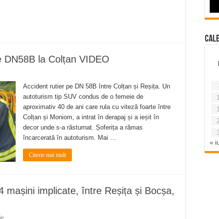
Cal
 pe DN58B la Colțan VIDEO
Accident rutier pe DN 58B între Colțan și Reșița. Un
autoturism tip SUV condus de o femeie de
aproximativ 40 de ani care rula cu viteză foarte între
Colțan și Moniom, a intrat în derapaj și a ieșit în
decor unde s-a răsturnat. Șoferița a rămas
încarcerată în autoturism. Mai …
« iu
Citeste mai mult
 mașini implicate, între Reșița și Bocșa,
ie