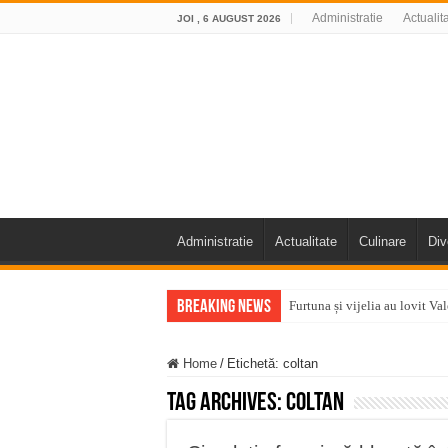
Administratie
Actualit
JOI , 6 AUGUST 2026
Administratie
Actualitate
Culinare
Div
Breaking News
Furtuna și vijelia au lovit V
Întreruperi temporare ale fur
Home
/
Etichetă:
coltan
ANUNŢ OPRIRE ANUNŢ OPRIR
Tag Archives:
coltan
Anunț important – Închidere 
Ștrandul Termal Ring din Ora