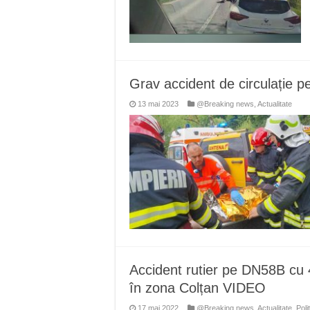
Grav accident de circulație
13 mai 2023
@Breaking news
,
Actualitate
Accident rutier pe DN58B cu 4
în zona Colțan VIDEO
17 mai 2022
@Breaking news
,
Actualitate
,
Polit