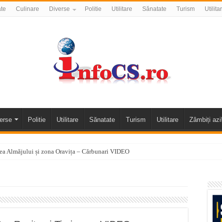
ate
Culinare
Diverse
Politie
Utilitare
Sănatate
Turism
Utilita
erse
Politie
Utilitare
Sănatate
Turism
Utilitare
Zâmbiți azi
alea Almăjului și zona Oravița – Cărbunari VIDEO
nizării apei potabile în Bocșa Română, în data de 6 august 2026
E APĂ în ORAVIȚA – 05.08.2026 – avarie
temporară Podul de Piatră din Herculane
vița – locul unde natura a ascuns un izvor de sănătate VIDEO