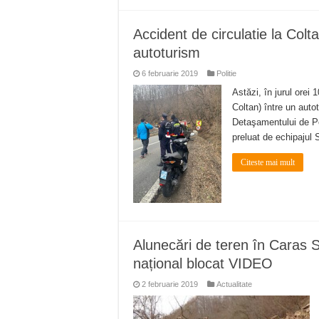
Accident de circulatie la Colt
autoturism
6 februarie 2019
Politie
Astăzi, în jurul orei
Coltan) între un auto
Detaşamentului de Pom
preluat de echipajul 
Citeste mai mult
Alunecări de teren în Caras S
național blocat VIDEO
2 februarie 2019
Actualitate