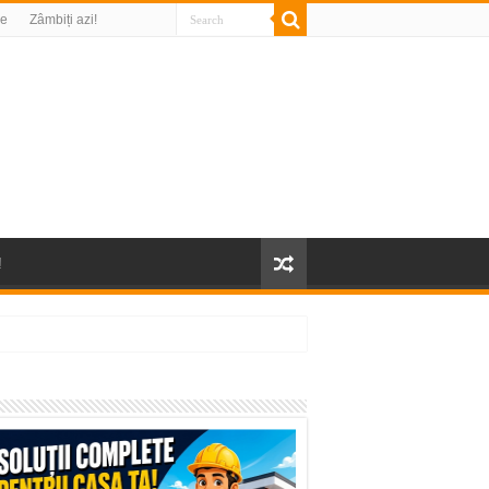
re
Zâmbiți azi!
!