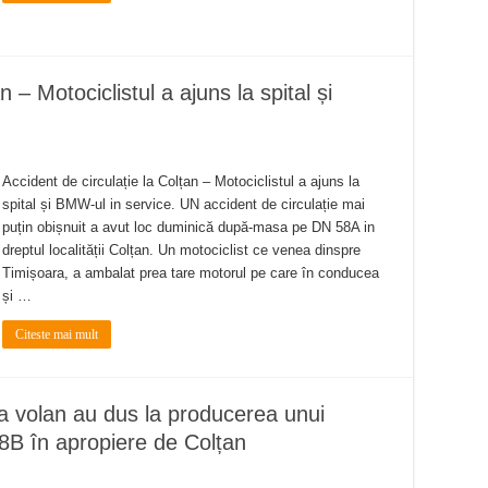
n – Motociclistul a ajuns la spital și
Accident de circulație la Colțan – Motociclistul a ajuns la
spital și BMW-ul in service. UN accident de circulație mai
puțin obișnuit a avut loc duminică după-masa pe DN 58A in
dreptul localității Colțan. Un motociclist ce venea dinspre
Timișoara, a ambalat prea tare motorul pe care în conducea
și …
Citeste mai mult
 la volan au dus la producerea unui
58B în apropiere de Colțan