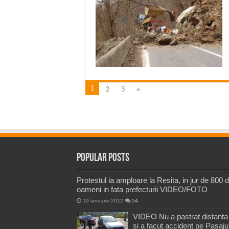
1
2
3
»
Popular Posts
Protestul ia amploare la Resita, in jur de 800 
oameni in fata prefecturii VIDEO/FOTO
19 ianuarie 2012
54
VIDEO Nu a pastrat distanta
si a facut accident pe Pasaju