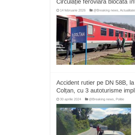
Circulație feroviară blocată 
Miresme de lavandă, mentă și 
14 februarie 2026
@Breaking news
,
Actualitate
ANUNȚ OPRIRE APĂ în Reșița 
ANUNŢ OPRIRE APĂ în CARAN
ANUNŢ OPRIRE APĂ în CA
ANUNȚ OPRIRE APĂ în Reșița,
Accident rutier pe DN 58B, la
Colțan, cu 3 autoturisme im
30 aprilie 2024
@Breaking news
,
Politie