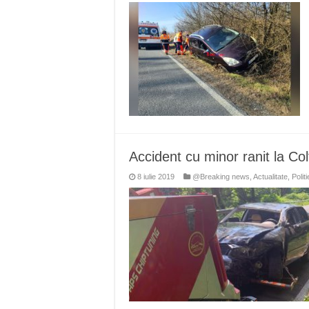
Accident cu minor ranit la C
8 iulie 2019
@Breaking news
,
Actualitate
,
Politi