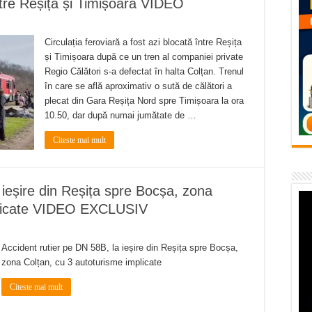
între Reșița și Timișoara VIDEO
flori de vară și râsete de copii la Carașova VIDEO
– avarie – 04.08.2026 – str. Văliugului și Plastomet
Circulația feroviară a fost azi blocată între Reșița
SEBEȘ – 04.08.2026 – avarie – Calea Severinului
și Timișoara după ce un tren al companiei private
Regio Călători s-a defectat în halta Colțan. Trenul
RANSEBEȘ avarie
în care se află aproximativ o sută de călători a
plecat din Gara Reșița Nord spre Timișoara la ora
 cartier Țerova – avarie – 04.08.2026
10.50, dar după numai jumătate de …
Citeste mai mult
 ieșire din Reșița spre Bocșa, zona
plicate VIDEO EXCLUSIV
Accident rutier pe DN 58B, la ieșire din Reșița spre Bocșa,
zona Colțan, cu 3 autoturisme implicate
Citeste mai mult