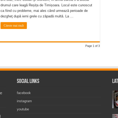
drumul care leagă Reșița de Timișoara. Locul este cunoscut
ca fiind cu probleme, mai ales când urmează perioade de
dezgheţ după ierni grele cu zăpadă multă. La …
Citeste mai mult
Page 1 of 3
Social Links
La
de
facebook
instagram
youtube
l