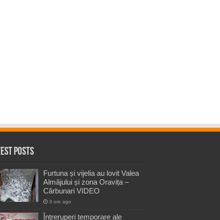
test Posts
Furtuna și vijelia au lovit Valea
Almăjului și zona Oravița –
Cărbunari VIDEO
3 ore ago
Întreruperi temporare ale