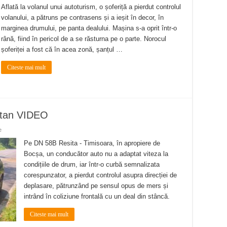
Aflată la volanul unui autoturism, o șoferiță a pierdut controlul
volanului, a pătruns pe contrasens și a ieșit în decor, în
marginea drumului, pe panta dealului. Mașina s-a oprit într-o
rână, fiind în pericol de a se răsturna pe o parte. Norocul
șoferiței a fost că în acea zonă, șanțul …
Citeste mai mult
oltan VIDEO
e
Pe DN 58B Resita - Timisoara, în apropiere de
Bocșa, un conducător auto nu a adaptat viteza la
condițiile de drum, iar într-o curbă semnalizata
corespunzator, a pierdut controlul asupra direcției de
deplasare, pătrunzând pe sensul opus de mers și
intrând în coliziune frontală cu un deal din stâncă.
Citeste mai mult