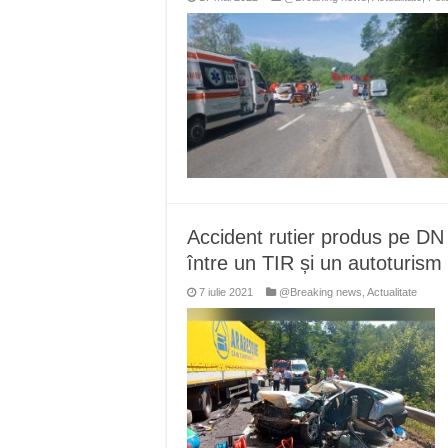
Accident rutier produs pe DN 
între un TIR și un autoturis
7 iulie 2021
@Breaking news
,
Actualitate