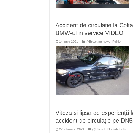
Accident de circulație la Colța
BMW-ul in service VIDEO
14 iunie 2021
@Breaking news
,
Politie
Viteza și lipsa de experiență
accident de circulație pe DN
27 februarie 2021
@Ultimele Noutati
,
Politie