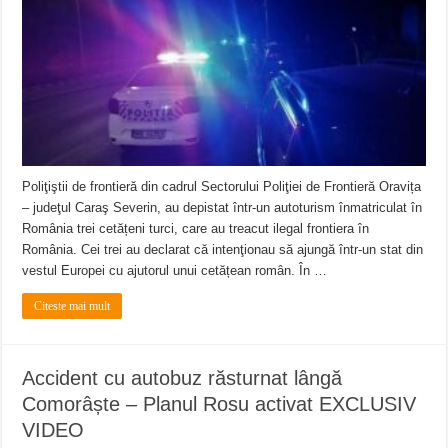
Ștrandul Termal Ring din Oravița – locul unde natura a ascuns un izvor de sănă
Miresme de lavandă, mentă și flori de vară și râsete de copii la Carașova VIDEO
ANUNȚ OPRIRE APĂ în Reșița – avarie – 04.08.2026 – str. Văliugului și Plasto
Poliţiştii de frontieră din cadrul Sectorului Poliţiei de Frontieră Oravița
– judeţul Caraş Severin, au depistat într-un autoturism înmatriculat în
România trei cetățeni turci, care au treacut ilegal frontiera în
România. Cei trei au declarat că intenţionau să ajungă într-un stat din
vestul Europei cu ajutorul unui cetățean român. În …
Citeste mai mult
Accident cu autobuz răsturnat lângă
Comorâște – Planul Rosu activat EXCLUSIV
VIDEO