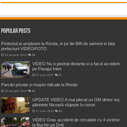
Popular Posts
Protestul ia amploare la Resita, in jur de 800 de oameni in fata
prefecturii VIDEO/FOTO
19 ianuarie 2012
54
VIDEO Nu a pastrat distanta si a facut accident
pe Pasajul Intim
27 iunie 2017
47
Parcări private și mașini ridicate la Reșița
10 ianuarie 2012
33
UPDATE VIDEO A mai plecat un OM dintre noi,
părintele Nicoară slujește în ceruri
17 iunie 2013
31
VIDEO Grav accident de circulatie cu 4 victime
la Buchin pe Dn6