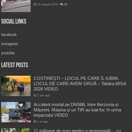
14 august 2017
30
Social Links
facebook
instagram
youtube
Latest Posts
COSTINEȘTI – LOCUL PE CARE ÎL IUBIM,
LOCUL DE CARE AVEM GRIJĂ – Tabăra MISA
2026 VIDEO
2 ore ago
Accident mortal pe DN58B, între Berzovia și
Măureni. Mașina și un TIR au luat foc în urma
impactului VIDEO
o zi ago
11 milioane de euro pentru o promenadă… cu