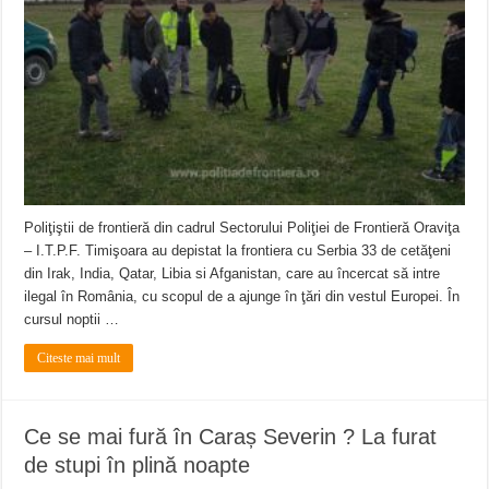
Poliţiştii de frontieră din cadrul Sectorului Poliţiei de Frontieră Oraviţa
– I.T.P.F. Timişoara au depistat la frontiera cu Serbia 33 de cetăţeni
din Irak, India, Qatar, Libia si Afganistan, care au încercat să intre
ilegal în România, cu scopul de a ajunge în ţări din vestul Europei. În
cursul noptii …
Citeste mai mult
Ce se mai fură în Caraș Severin ? La furat
de stupi în plină noapte