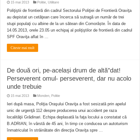
15 mai 2013
Politie
,
Utilitare
Poliţiştii de frontieră din cadrul Sectorului Poliţiei de Frontieră Oraviţa
au depistat un cetăţean care încerca să sutragă un număr de trei
stupi populaţi cu albine de la un sătean din Comorâște. În data de
14.05.2013, orele 23.05 un echipaj al poliţiştilor de frontieră din cadrul
SPF Oraviţa aflat în …
Citeste mai mult
De două ori, pe-același drum de altă”dat!
Perseverent omul- perseverent, dar nu acolo
unde trebuie
15 mai 2013
Monden
,
Politie
Ieri după masa, Poliţia Oraşului Oraviţa a fost sesizată prin apelul
unic de urgenţă 112 despre producerea unui accident pe raza
localităţii Grădinari. Echipa deplasată la faţa locului a constatat că
B.ADRIAN, în vârstă de 45 ani, în timp ce conducea un autoturism
înmatriculat în străinătate din direcţia Oraviţa spre …