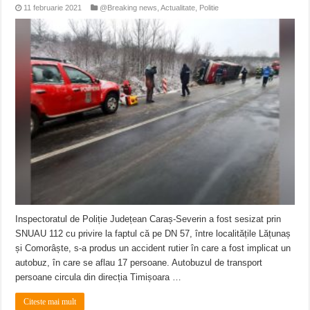
11 februarie 2021
@Breaking news
,
Actualitate
,
Politie
Inspectoratul de Poliție Județean Caraș-Severin a fost sesizat prin
SNUAU 112 cu privire la faptul că pe DN 57, între localitățile Lățunaș
și Comorâște, s-a produs un accident rutier în care a fost implicat un
autobuz, în care se aflau 17 persoane. Autobuzul de transport
persoane circula din direcția Timișoara …
Citeste mai mult