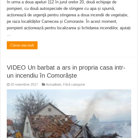
În urma a doua apeluri 112 în jurul orelor 20, două echipaje de
pompieri, cu două autospeciale de stingere cu apa și spumă,
acționează de urgenţă pentru stingerea a doua incendii de vegetație,
pe raza localităților Carnecea și Comoraste. În acest moment,
pompierii acționează pentru localizarea și lichidarea incendiilor, ajutați
…
Citeste mai mult
VIDEO Un barbat a ars in propria casa intr-
un incendiu în Comorâște
20 noiembrie 2017
Actualitate
,
Fără categorie