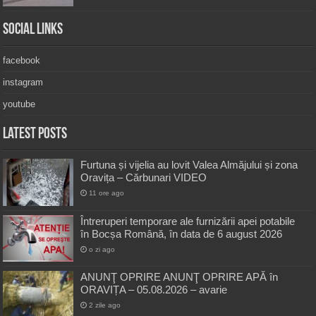
Social Links
facebook
instagram
youtube
Latest Posts
Furtuna și vijelia au lovit Valea Almăjului și zona
Oravița – Cărbunari VIDEO
11 ore ago
Întreruperi temporare ale furnizării apei potabile
în Bocșa Română, în data de 6 august 2026
o zi ago
ANUNŢ OPRIRE ANUNŢ OPRIRE APĂ în
ORAVIȚA – 05.08.2026 – avarie
2 zile ago