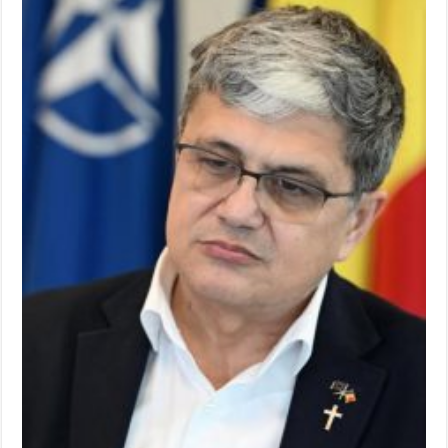
ANUNŢ OPRIRE APĂ în CARANSEBEȘ – 04.08.2026 – avarie – Calea Severinu
ANUNŢ OPRIRE APĂ în CARANSEBEȘ avarie
ANUNȚ OPRIRE APĂ în Reșița, cartier Țerova – avarie – 04.08.2026