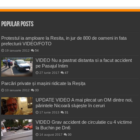
Popular Posts
Protestul ia amploare la Resita, in jur de 800 de oameni in fata
prefecturii VIDEO/FOTO
19 ianuarie 2012
54
VIDEO Nu a pastrat distanta si a facut accident
pe Pasajul Intim
27 iunie 2017
47
Parcări private și mașini ridicate la Reșița
10 ianuarie 2012
33
UPDATE VIDEO A mai plecat un OM dintre noi,
părintele Nicoară slujește în ceruri
17 iunie 2013
31
VIDEO Grav accident de circulatie cu 4 victime
la Buchin pe Dn6
14 august 2017
30