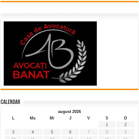
Calendar
august 2026
L
Ma
Mi
J
V
S
D
1
2
3
4
5
6
7
8
9