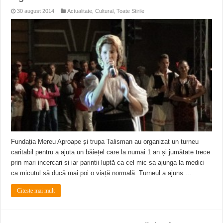
30 august 2014
Actualitate
,
Cultural
,
Toate Stirile
Fundația Mereu Aproape și trupa Talisman au organizat un turneu
caritabil pentru a ajuta un băiețel care la numai 1 an și jumătate trece
prin mari incercari si iar parintii luptă ca cel mic sa ajunga la medici
ca micutul să ducă mai poi o viață normală. Turneul a ajuns …
Citeste mai mult