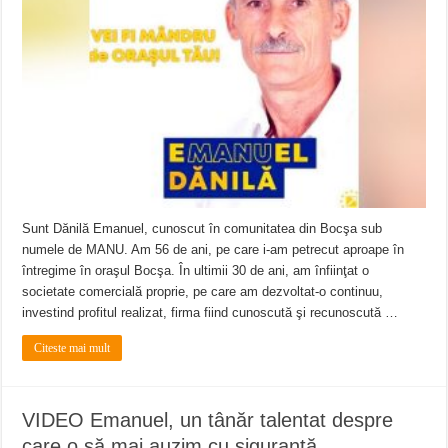
ANUNŢ OPRIRE APĂ în CARANSEBEȘ – 04.08.2026 – avarie – Calea Severinu
ANUNŢ OPRIRE APĂ în CARANSEBEȘ avarie
ANUNȚ OPRIRE APĂ în Reșița, cartier Țerova – avarie – 04.08.2026
Sunt Dănilă Emanuel, cunoscut în comunitatea din Bocşa sub
numele de MANU. Am 56 de ani, pe care i-am petrecut aproape în
întregime în oraşul Bocşa. În ultimii 30 de ani, am înfiinţat o
societate comercială proprie, pe care am dezvoltat-o continuu,
investind profitul realizat, firma fiind cunoscută şi recunoscută …
Citeste mai mult
VIDEO Emanuel, un tânăr talentat despre
care o să mai auzim cu siguranță