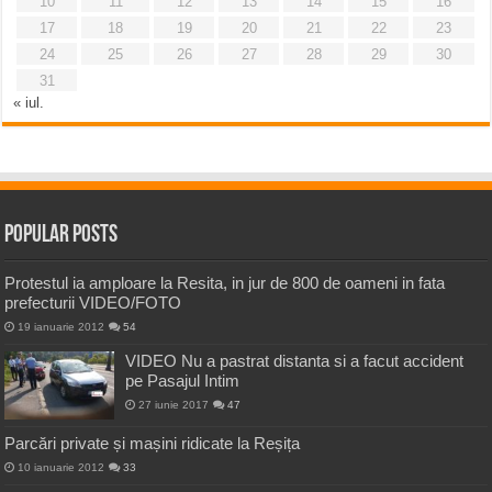
10
11
12
13
14
15
16
17
18
19
20
21
22
23
24
25
26
27
28
29
30
31
« iul.
Popular Posts
Protestul ia amploare la Resita, in jur de 800 de oameni in fata
prefecturii VIDEO/FOTO
19 ianuarie 2012
54
VIDEO Nu a pastrat distanta si a facut accident
pe Pasajul Intim
27 iunie 2017
47
Parcări private și mașini ridicate la Reșița
10 ianuarie 2012
33