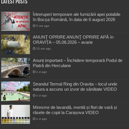
Latest Posts
Întreruperi temporare ale furnizării apei potabile
în Bocșa Română, în data de 6 august 2026
5 ore ago
ANUNŢ OPRIRE ANUNŢ OPRIRE APĂ în
ORAVIȚA – 05.08.2026 – avarie
13 ore ago
Anunț important – Închidere temporară Podul de
Piatră din Herculane
o zi ago
Ștrandul Termal Ring din Oravița – locul unde
natura a ascuns un izvor de sănătate VIDEO
o zi ago
Miresme de lavandă, mentă și flori de vară și
râsete de copii la Carașova VIDEO
o zi ago