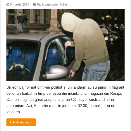
6 martie 2017
Fără categorie
,
Politie
Un echipaj format dintr-un polițist și un jandarm au surprins în flagrant
delict un bărbat în timp ce ieșea din incinta unui magazin din Reșița.
Oamenii legii au găsit asupra lui și un CD-player sustras dintr-un
autoturism. Azi, 6 martie a.c., în jurul orei 02.30, un polițist și un
jandarm …
Citeste mai mult