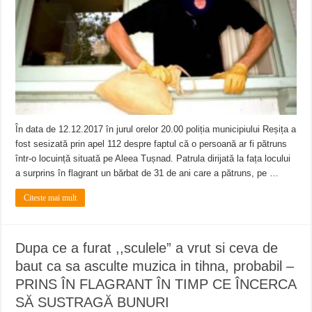
ANUNŢ OPRIRE APĂ în CARANSEBEȘ avarie
ANUNȚ OPRIRE APĂ în Reșița, cartier Țerova – avarie – 04.08.2026
ANUNȚ OPRIRE APĂ în Reșița – avarie – 03.08.2026 – Calea Caransebeșului
În data de 12.12.2017 în jurul orelor 20.00 poliția municipiului Reșița a
fost sesizată prin apel 112 despre faptul că o persoană ar fi pătruns
într-o locuință situată pe Aleea Tușnad. Patrula dirijată la fața locului
a surprins în flagrant un bărbat de 31 de ani care a pătruns, pe …
Citeste mai mult
Dupa ce a furat ,,sculele” a vrut si ceva de
baut ca sa asculte muzica in tihna, probabil –
PRINS ÎN FLAGRANT ÎN TIMP CE ÎNCERCA
SĂ SUSTRAGĂ BUNURI