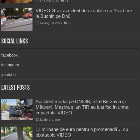
17 iunie 2013
31
VIDEO Grav accident de circulatie cu 4 victime
la Buchin pe Dn6
14 august 2017
30
Social Links
facebook
instagram
youtube
Latest Posts
Accident mortal pe DN58B, între Berzovia și
Măureni. Mașina și un TIR au luat foc în urma
impactului VIDEO
21 de ore ago
11 milioane de euro pentru o promenadă… cu
obstacole VIDEO