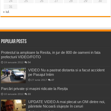
24
25
26
27
28
29
30
31
« iul.
Popular Posts
Protestul ia amploare la Resita, in jur de 800 de oameni in fata
prefecturii VIDEO/FOTO
19 ianuarie 2012
54
VIDEO Nu a pastrat distanta si a facut accident
pe Pasajul Intim
27 iunie 2017
47
Parcări private și mașini ridicate la Reșița
10 ianuarie 2012
33
UPDATE VIDEO A mai plecat un OM dintre noi,
părintele Nicoară slujește în ceruri