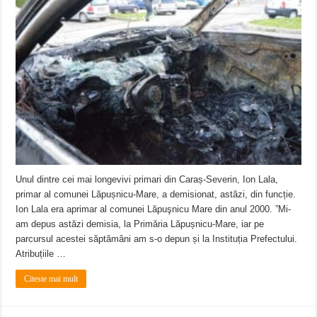
Miresme de lavandă, mentă și flori de vară și râsete de copii la Carașova VIDEO
ANUNȚ OPRIRE APĂ în Reșița – avarie – 04.08.2026 – str. Văliugului și Plasto
ANUNŢ OPRIRE APĂ în CARANSEBEȘ – 04.08.2026 – avarie – Calea Severinu
Unul dintre cei mai longevivi primari din Caraș-Severin, Ion Lala,
primar al comunei Lăpușnicu-Mare, a demisionat, astăzi, din funcție.
Ion Lala era aprimar al comunei Lăpuşnicu Mare din anul 2000. ”Mi-
am depus astăzi demisia, la Primăria Lăpușnicu-Mare, iar pe
parcursul acestei săptămâni am s-o depun și la Instituția Prefectului.
Atribuțiile …
Citeste mai mult