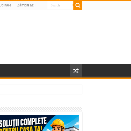
Utilitare
Zâmbiți azi!
!