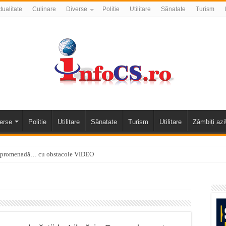
tualitate
Culinare
Diverse
Politie
Utilitare
Sănatate
Turism
erse
Politie
Utilitare
Sănatate
Turism
Utilitare
Zâmbiți azi
 o promenadă… cu obstacole VIDEO
alea Almăjului și zona Oravița – Cărbunari VIDEO
nizării apei potabile în Bocșa Română, în data de 6 august 2026
E APĂ în ORAVIȚA – 05.08.2026 – avarie
temporară Podul de Piatră din Herculane