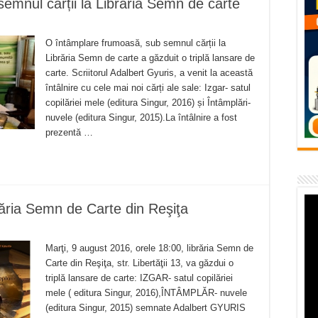
emnul cărții la Librăria Semn de carte
vița – locul unde natura a ascuns un izvor de sănătate VIDEO
flori de vară și râsete de copii la Carașova VIDEO
O întâmplare frumoasă, sub semnul cărții la
– avarie – 04.08.2026 – str. Văliugului și Plastomet
Librăria Semn de carte a găzduit o triplă lansare de
carte. Scriitorul Adalbert Gyuris, a venit la această
SEBEȘ – 04.08.2026 – avarie – Calea Severinului
întâlnire cu cele mai noi cărți ale sale: Izgar- satul
copilăriei mele (editura Singur, 2016) și Întâmplări-
RANSEBEȘ avarie
nuvele (editura Singur, 2015).La întâlnire a fost
prezentă …
brăria Semn de Carte din Reşiţa
Marţi, 9 august 2016, orele 18:00, librăria Semn de
Carte din Reşiţa, str. Libertăţii 13, va găzdui o
triplă lansare de carte: IZGAR- satul copilăriei
mele ( editura Singur, 2016),ÎNTÂMPLĂR- nuvele
(editura Singur, 2015) semnate Adalbert GYURIS