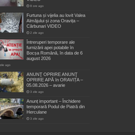
8 ore ago
Furtuna și vijelia au lovit Valea
Almăjului și zona Oravița –
Cărbunari VIDEO
2 zile ago
Întreruperi temporare ale
furnizării apei potabile în
Bocșa Română, în data de 6
august 2026
zile ago
ANUNŢ OPRIRE ANUNŢ
OPRIRE APĂ în ORAVIȚA –
05.08.2026 – avarie
3 zile ago
Anunț important – Închidere
temporară Podul de Piatră din
Herculane
3 zile ago