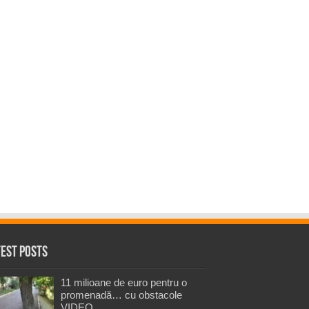
test Posts
11 milioane de euro pentru o
promenadă… cu obstacole
VIDEO