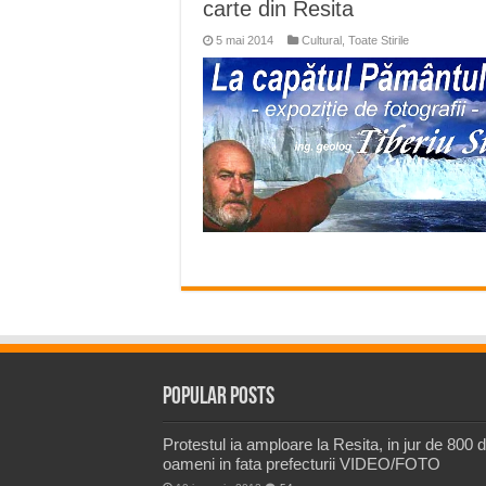
carte din Resita
5 mai 2014
Cultural
,
Toate Stirile
Popular Posts
Protestul ia amploare la Resita, in jur de 800 
oameni in fata prefecturii VIDEO/FOTO