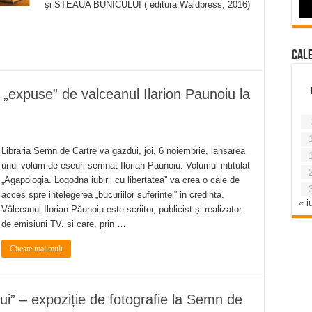
şi STEAUA BUNICULUI ( editura Waldpress, 2016)
Cal
ta „expuse” de valceanul Ilarion Paunoiu la
Libraria Semn de Cartre va gazdui, joi, 6 noiembrie, lansarea
unui volum de eseuri semnat Ilorian Paunoiu. Volumul intitulat
„Agapologia. Logodna iubirii cu libertatea” va crea o cale de
acces spre intelegerea „bucuriilor suferintei” in credinta.
« iu
Vâlceanul Ilorian Păunoiu este scriitor, publicist și realizator
de emisiuni TV. si care, prin …
Citeste mai mult
i” – expoziție de fotografie la Semn de