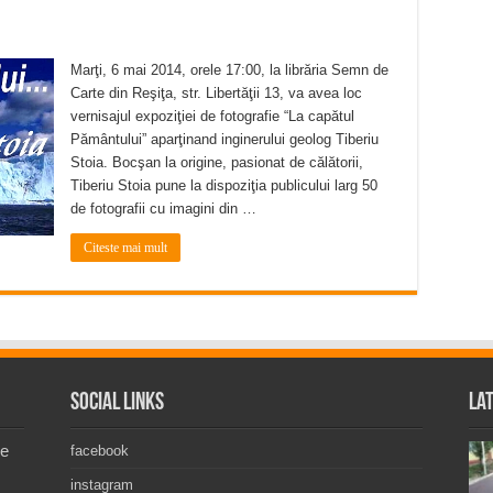
Marţi, 6 mai 2014, orele 17:00, la librăria Semn de
Carte din Reşiţa, str. Libertăţii 13, va avea loc
vernisajul expoziţiei de fotografie “La capătul
Pământului” aparţinand inginerului geolog Tiberiu
Stoia. Bocşan la origine, pasionat de călătorii,
Tiberiu Stoia pune la dispoziţia publicului larg 50
de fotografii cu imagini din …
Citeste mai mult
Social Links
La
de
facebook
instagram