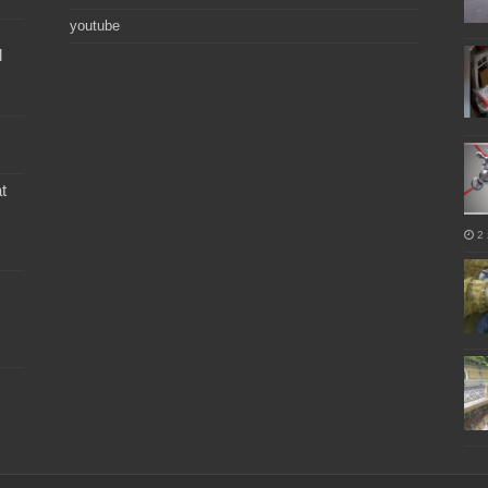
youtube
l
t
2 