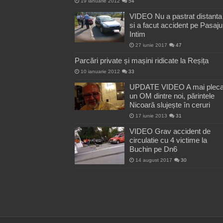
19 ianuarie 2012
54
VIDEO Nu a pastrat distanta
si a facut accident pe Pasaju
Intim
27 iunie 2017
47
Parcări private și mașini ridicate la Reșița
10 ianuarie 2012
33
UPDATE VIDEO A mai pleca
un OM dintre noi, părintele
Nicoară slujește în ceruri
17 iunie 2013
31
VIDEO Grav accident de
circulatie cu 4 victime la
Buchin pe Dn6
14 august 2017
30