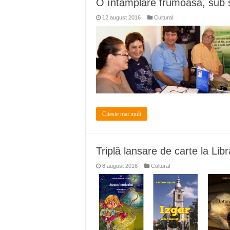
O întâmplare frumoasă, sub s
Ștrandul Termal Ring din Ora
12 august 2016
Cultural
Miresme de lavandă, mentă și 
ANUNȚ OPRIRE APĂ în Reșița 
ANUNŢ OPRIRE APĂ în CARAN
ANUNŢ OPRIRE APĂ în CA
Citeste mai mult
Triplă lansare de carte la Li
8 august 2016
Cultural