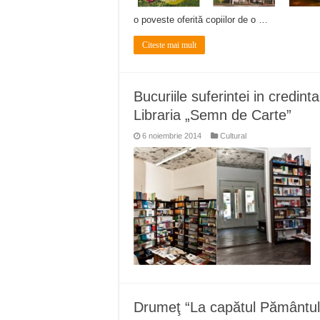
o poveste oferită copiilor de o …
Citeste mai mult
Bucuriile suferintei in credin
Libraria „Semn de Carte”
6 noiembrie 2014
Cultural
Drumeţ “La capătul Pământulu