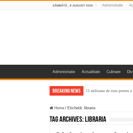
Administratie
Ac
SÂMBĂTĂ , 8 AUGUST 2026
Administratie
Actualitate
Culinare
Div
Breaking News
11 milioane de euro pentru
Furtuna și vijelia au lovit V
Home
/
Etichetă:
libraria
Întreruperi temporare ale fur
Tag Archives:
libraria
ANUNŢ OPRIRE ANUNŢ OPRIR
Anunț important – Închidere 