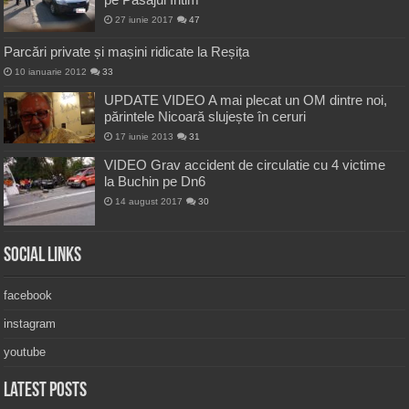
27 iunie 2017
47
Parcări private și mașini ridicate la Reșița
10 ianuarie 2012
33
UPDATE VIDEO A mai plecat un OM dintre noi,
părintele Nicoară slujește în ceruri
17 iunie 2013
31
VIDEO Grav accident de circulatie cu 4 victime
la Buchin pe Dn6
14 august 2017
30
Social Links
facebook
instagram
youtube
Latest Posts