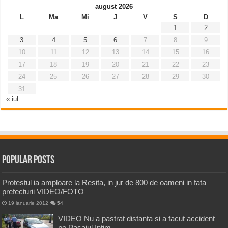
august 2026
L
Ma
Mi
J
V
S
D
1
2
3
4
5
6
7
8
9
10
11
12
13
14
15
16
17
18
19
20
21
22
23
24
25
26
27
28
29
30
31
« iul.
Popular Posts
Protestul ia amploare la Resita, in jur de 800 de oameni in fata
prefecturii VIDEO/FOTO
19 ianuarie 2012
54
VIDEO Nu a pastrat distanta si a facut accident
pe Pasajul Intim