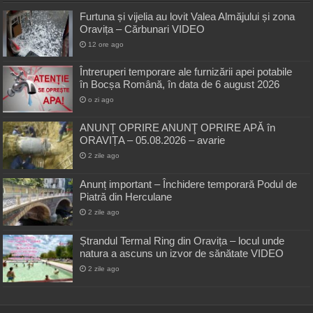
Furtuna și vijelia au lovit Valea Almăjului și zona
Oravița – Cărbunari VIDEO
12 ore ago
Întreruperi temporare ale furnizării apei potabile
în Bocșa Română, în data de 6 august 2026
o zi ago
ANUNŢ OPRIRE ANUNŢ OPRIRE APĂ în
ORAVIȚA – 05.08.2026 – avarie
2 zile ago
Anunț important – Închidere temporară Podul de
Piatră din Herculane
2 zile ago
Ștrandul Termal Ring din Oravița – locul unde
natura a ascuns un izvor de sănătate VIDEO
2 zile ago