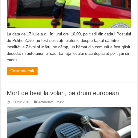
La data de 17 iulie a.c., în jurul orei 10.00, polițiștii din cadrul Postului
de Poliție Zăvoi au fost sesizați telefonic despre faptul că între
localitățile Zăvoi și Măru, pe câmp, un bărbat din comună a fost găsit
decedat în autoturismul său. La fața locului s-au deplasat polițiștii din
cadrul …
Citeste mai mult
Mort de beat la volan, pe drum european
22 iunie 2016
Actualitate
,
Politie