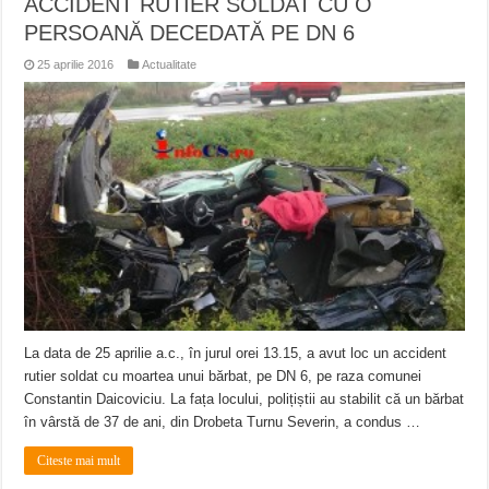
ACCIDENT RUTIER SOLDAT CU O
PERSOANĂ DECEDATĂ PE DN 6
25 aprilie 2016
Actualitate
La data de 25 aprilie a.c., în jurul orei 13.15, a avut loc un accident
rutier soldat cu moartea unui bărbat, pe DN 6, pe raza comunei
Constantin Daicoviciu. La fața locului, polițiștii au stabilit că un bărbat
în vârstă de 37 de ani, din Drobeta Turnu Severin, a condus …
Citeste mai mult