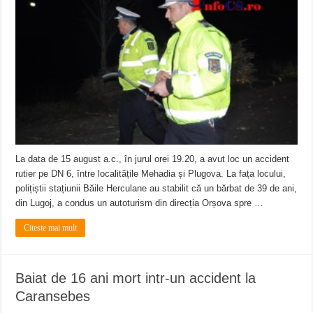
ANUNŢ OPRIRE APĂ în CARANSEBEȘ – 04.08.2026 – avarie – Calea Severinu
ANUNŢ OPRIRE APĂ în CARANSEBEȘ avarie
ANUNȚ OPRIRE APĂ în Reșița, cartier Țerova – avarie – 04.08.2026
La data de 15 august a.c., în jurul orei 19.20, a avut loc un accident
rutier pe DN 6, între localitățile Mehadia și Plugova. La fața locului,
polițiștii stațiunii Băile Herculane au stabilit că un bărbat de 39 de ani,
din Lugoj, a condus un autoturism din direcția Orșova spre …
Citeste mai mult
Baiat de 16 ani mort intr-un accident la
Caransebes