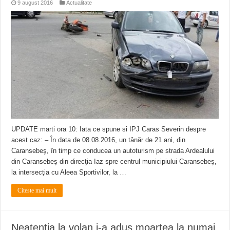
9 august 2016
Actualitate
UPDATE marti ora 10: Iata ce spune si IPJ Caras Severin despre
acest caz: – În data de 08.08.2016, un tânăr de 21 ani, din
Caransebeş, în timp ce conducea un autoturism pe strada Ardealului
din Caransebeş din direcţia Iaz spre centrul municipiului Caransebeş,
la intersecţia cu Aleea Sportivilor, la …
Citeste mai mult
Neatentia la volan i-a adus moartea la numai