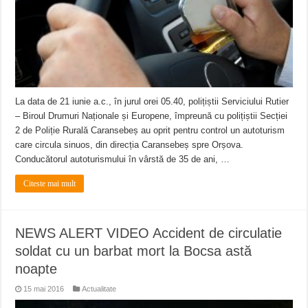
La data de 21 iunie a.c., în jurul orei 05.40, polițiștii Serviciului Rutier
– Biroul Drumuri Naționale și Europene, împreună cu polițiștii Secției
2 de Poliție Rurală Caransebeș au oprit pentru control un autoturism
care circula sinuos, din direcția Caransebeș spre Orșova.
Conducătorul autoturismului în vârstă de 35 de ani, …
Citeste mai mult
NEWS ALERT VIDEO Accident de circulatie
soldat cu un barbat mort la Bocsa astă
noapte
15 mai 2016
Actualitate