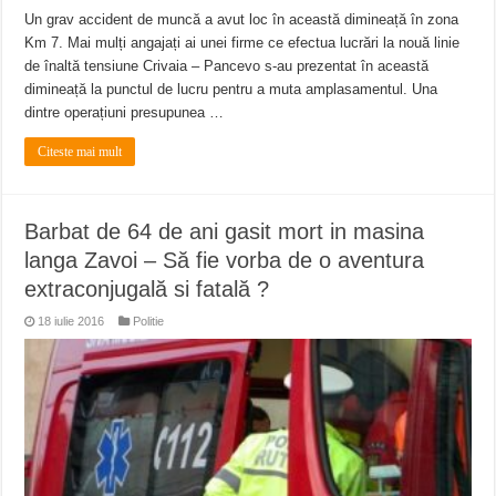
Un grav accident de muncă a avut loc în această dimineață în zona
Km 7. Mai mulți angajați ai unei firme ce efectua lucrări la nouă linie
de înaltă tensiune Crivaia – Pancevo s-au prezentat în această
dimineață la punctul de lucru pentru a muta amplasamentul. Una
dintre operațiuni presupunea …
Citeste mai mult
Barbat de 64 de ani gasit mort in masina
langa Zavoi – Să fie vorba de o aventura
extraconjugală si fatală ?
18 iulie 2016
Politie