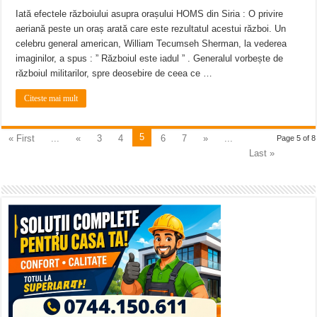
Iată efectele războiului asupra orașului HOMS din Siria : O privire
aeriană peste un oraș arată care este rezultatul acestui război. Un
celebru general american, William Tecumseh Sherman, la vederea
imaginilor, a spus : ” Războiul este iadul ” . Generalul vorbește de
războiul militarilor, spre deosebire de ceea ce …
Citeste mai mult
5
« First
...
«
3
4
6
7
»
...
Page 5 of 8
Last »