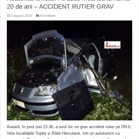
20 de ani – ACCIDENT RUTIER GRAV
3 august 2016
Actualitate
Aseară, în jurul orei 23.36, a avut loc un grav accident rutier pe DN 6,
între localitățile Topleț și Băile Herculane. Intr-un autoturism cu