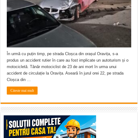
Miresme de lavandă, mentă și flori de vară și râsete de copii la Carașova VIDEO
ANUNȚ OPRIRE APĂ în Reșița – avarie – 04.08.2026 – str. Văliugului și Plasto
ANUNŢ OPRIRE APĂ în CARANSEBEȘ – 04.08.2026 – avarie – Calea Severinu
În urmă cu puțin timp, pe strada Cloșca din orașul Oravița, s-a
produs un accident rutier în care au fost implicate un autoturism și o
motocicletă. Tânăr motociclist de 23 de ani mort în urma unui
accident de circulație la Oravița. Aseară în jurul orei 22, pe strada
Cloșca din …
Citeste mai mult