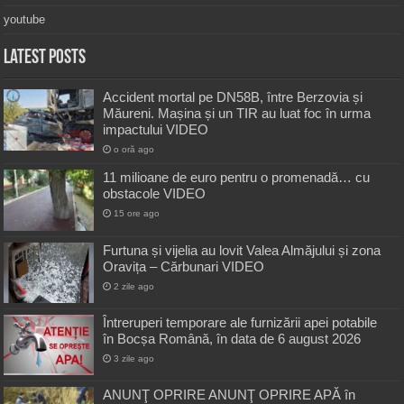
youtube
Latest Posts
Accident mortal pe DN58B, între Berzovia și
Măureni. Mașina și un TIR au luat foc în urma
impactului VIDEO
o oră ago
11 milioane de euro pentru o promenadă… cu
obstacole VIDEO
15 ore ago
Furtuna și vijelia au lovit Valea Almăjului și zona
Oravița – Cărbunari VIDEO
2 zile ago
Întreruperi temporare ale furnizării apei potabile
în Bocșa Română, în data de 6 august 2026
3 zile ago
ANUNŢ OPRIRE ANUNŢ OPRIRE APĂ în