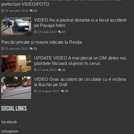
prefecturii VIDEO/FOTO
19 ianuarie 2012
54
VIDEO Nu a pastrat distanta si a facut accident
pe Pasajul Intim
27 iunie 2017
47
Parcări private și mașini ridicate la Reșița
10 ianuarie 2012
33
UPDATE VIDEO A mai plecat un OM dintre noi,
părintele Nicoară slujește în ceruri
17 iunie 2013
31
VIDEO Grav accident de circulatie cu 4 victime
la Buchin pe Dn6
14 august 2017
30
Social Links
facebook
instagram