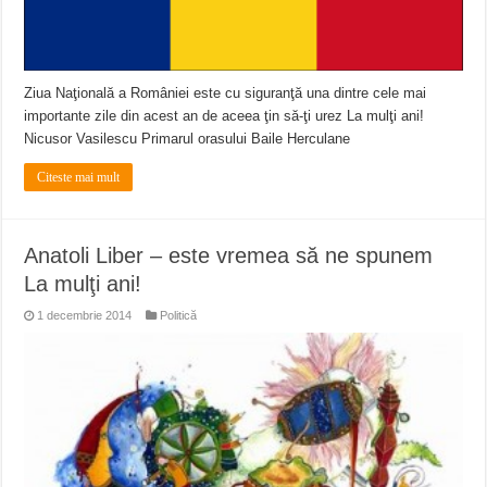
ANUNŢ OPRIRE APĂ în CARANSEBEȘ avarie
ANUNȚ OPRIRE APĂ în Reșița, cartier Țerova – avarie – 04.08.2026
ANUNȚ OPRIRE APĂ în Reșița – avarie – 03.08.2026 – Calea Caransebeșului
Ziua Naţională a României este cu siguranţă una dintre cele mai
importante zile din acest an de aceea ţin să-ţi urez La mulţi ani!
Nicusor Vasilescu Primarul orasului Baile Herculane
Citeste mai mult
Anatoli Liber – este vremea să ne spunem
La mulţi ani!
1 decembrie 2014
Politică