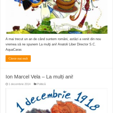
A mai trecut un an de când suntem români, astăzi a venit din nou
vremea să ne spunem La mulţi ani! Anatoli Liber Director S.C.
AquaCaras
Citeste mai mult
Ion Marcel Vela – La mulți ani!
1 decembrie 2014
Politică