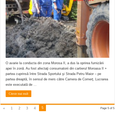
O avarie la conducta din zona Morosa II, a dus la oprirea furnizării
apei în zonă. Au fost afectaţi consumatorii din cartierul Moroasa II +
partea cuprinsă între Strada Sportului şi Strada Petru Maior – pe
partea dreaptă, în sensul de mers către Camera de Comerţ. Lucrarea
este executată de …
Citeste mai mult
5
«
1
2
3
4
Page 5 of 5