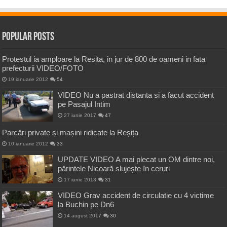
Popular Posts
Protestul ia amploare la Resita, in jur de 800 de oameni in fata
prefecturii VIDEO/FOTO
19 ianuarie 2012
54
VIDEO Nu a pastrat distanta si a facut accident
pe Pasajul Intim
27 iunie 2017
47
Parcări private și mașini ridicate la Reșița
10 ianuarie 2012
33
UPDATE VIDEO A mai plecat un OM dintre noi,
părintele Nicoară slujește în ceruri
17 iunie 2013
31
VIDEO Grav accident de circulatie cu 4 victime
la Buchin pe Dn6
14 august 2017
30