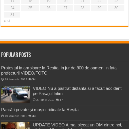
17
18
19
20
21
22
23
24
25
26
27
28
29
30
31
« iul.
Popular Posts
Protestul ia amploare la Resita, in jur de 800 de oameni in fata
prefecturii VIDEO/FOTO
19 ianuarie 2012
54
VIDEO Nu a pastrat distanta si a facut accident
pe Pasajul Intim
27 iunie 2017
47
Parcări private și mașini ridicate la Reșița
10 ianuarie 2012
33
UPDATE VIDEO A mai plecat un OM dintre noi,