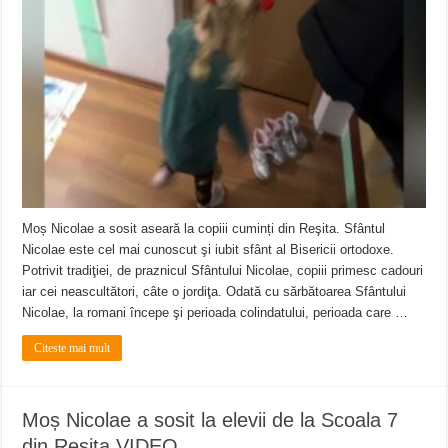
Miresme de lavandă, mentă și flori de vară și râsete de copii la Carașova VIDEO
ANUNȚ OPRIRE APĂ în Reșița – avarie – 04.08.2026 – str. Văliugului și Plasto
ANUNŢ OPRIRE APĂ în CARANSEBEȘ – 04.08.2026 – avarie – Calea Severinu
Moș Nicolae a sosit aseară la copiii cuminți din Reşita. Sfântul
Nicolae este cel mai cunoscut şi iubit sfânt al Bisericii ortodoxe.
Potrivit tradiţiei, de praznicul Sfântului Nicolae, copiii primesc cadouri
iar cei neascultători, câte o jordiţa. Odată cu sărbătoarea Sfântului
Nicolae, la romani începe şi perioada colindatului, perioada care …
Citeste mai mult
Moș Nicolae a sosit la elevii de la Scoala 7
din Resita VIDEO