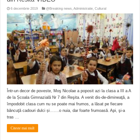
6 decembrie 2019
@Breaking news
,
Administratie
,
Cultural
Într-un decor de poveste, Moş Nicolae a poposit azi la clasa a III a A
de la Școala Gimnazială Nr 7 din Reşita. A venit dis-de-dimineaţă, a
împodobit clasa cum nu se poate mai frumos, a lăsat pe fiecare
băncuţă cadouri dulci și…….o nuia, dar foarte frumoasă. Api, şi-a
tras …
Citeste mai mult