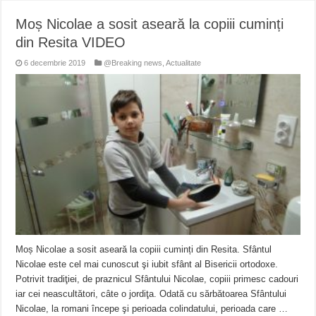
Moș Nicolae a sosit aseară la copiii cuminți
din Resita VIDEO
6 decembrie 2019
@Breaking news
,
Actualitate
Moș Nicolae a sosit aseară la copiii cuminți din Resita. Sfântul
Nicolae este cel mai cunoscut şi iubit sfânt al Bisericii ortodoxe.
Potrivit tradiţiei, de praznicul Sfântului Nicolae, copiii primesc cadouri
iar cei neascultători, câte o jordiţa. Odată cu sărbătoarea Sfântului
Nicolae, la romani începe şi perioada colindatului, perioada care …