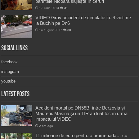
părintele Nicoară slujește în ceruri
17 iunie 2013
31
VIDEO Grav accident de circulatie cu 4 victime
la Buchin pe Dn6
14 august 2017
30
Social Links
facebook
instagram
youtube
Latest Posts
Accident mortal pe DN58B, între Berzovia și
Măureni. Mașina și un TIR au luat foc în urma
impactului VIDEO
2 ore ago
11 milioane de euro pentru o promenadă… cu