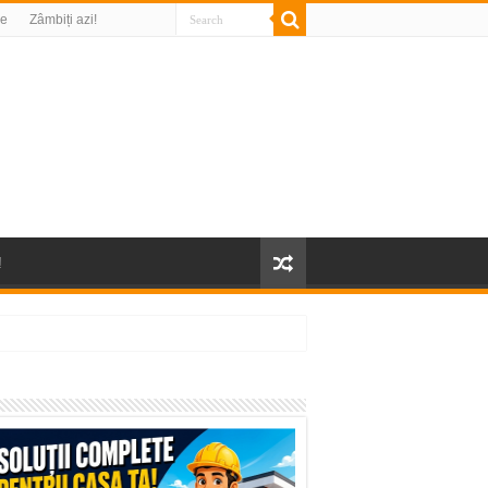
re
Zâmbiți azi!
!