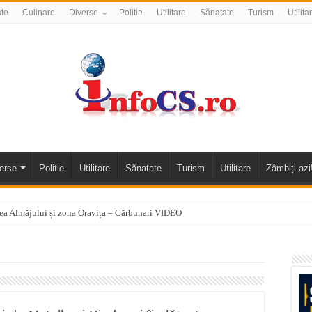
ate
Culinare
Diverse
Politie
Utilitare
Sănatate
Turism
Utilita
erse
Politie
Utilitare
Sănatate
Turism
Utilitare
Zâmbiți azi
alea Almăjului și zona Oravița – Cărbunari VIDEO
nizării apei potabile în Bocșa Română, în data de 6 august 2026
E APĂ în ORAVIȚA – 05.08.2026 – avarie
temporară Podul de Piatră din Herculane
vița – locul unde natura a ascuns un izvor de sănătate VIDEO