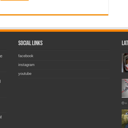
Social Links
La
de
facebook
instagram
youtube
l
o 
t