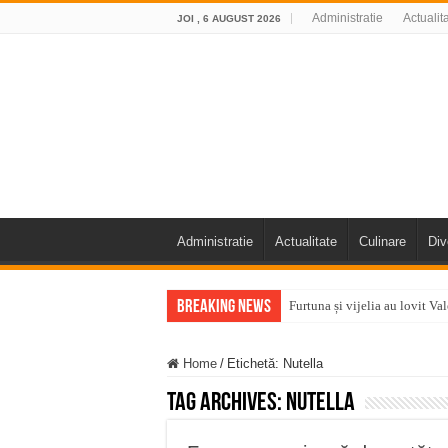
Administratie
Actualit
JOI , 6 AUGUST 2026
Administratie
Actualitate
Culinare
Div
Breaking News
Furtuna și vijelia au lovit V
Întreruperi temporare ale fur
Home
/
Etichetă:
Nutella
ANUNŢ OPRIRE ANUNŢ OPRIR
Tag Archives:
Nutella
Anunț important – Închidere 
Ștrandul Termal Ring din Ora