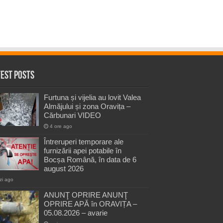
test Posts
Furtuna și vijelia au lovit Valea
Almăjului și zona Oravița –
Cărbunari VIDEO
4 ore ago
Întreruperi temporare ale
furnizării apei potabile în
Bocșa Română, în data de 6
august 2026
zi ago
ANUNŢ OPRIRE ANUNŢ
OPRIRE APĂ în ORAVIȚA –
05.08.2026 – avarie