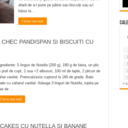
afară de a-l pune pe pâine sau biscuiți sau a-l
folosi la …
Citeste mai mult
Cal
 CHEC PANDISPAN SI BISCUITI CU
grediente: 5 linguri de Nutella (200 g), 180 g de faina, un plic
 praf de copt, 2 oua +2 albusuri, 100 ml de lapte, 2 plicuri de
har vanilat. Preincalzeste cuptorul la 180 de grade. Bate
ale cu zaharul vanilat. Adauga 3 linguri de Nutella, topita pe
« iu
aie de …
Citeste mai mult
PCAKES CU NUTELLA SI BANANE