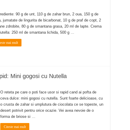
ediente: 90 g de unt, 110 g de zahar brun, 2 oua, 150 g de
a, jumatate de lingurita de bicarbonat, 10 g de praf de copt, 2
ne zdrobite, 80 g de smantana grasa, 20 ml de lapte. Crema
utella: 250 ml de smantana lichida, 500 g …
teste mai mult
apid: Mini gogosi cu Nutella
O reteta pe care o poti face usor si rapid cand ai pofta de
ceva dulce: mini gogosi cu nutella. Sunt foarte delicioase, cu
o crusta de zahar si umplutura de ciocolata ce se topeste, un
desert potrivit pentru orice ocazie. Vei avea nevoie de o
forma de briose si …
Citeste mai mult