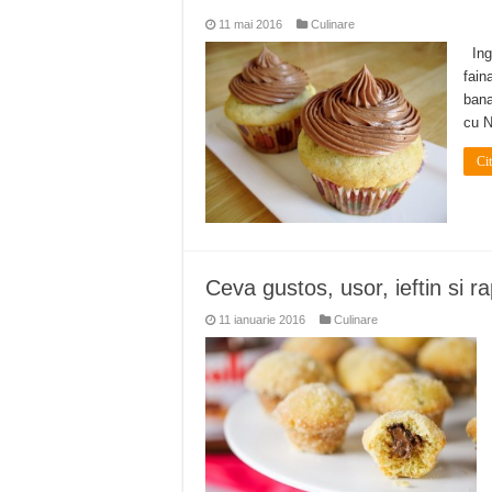
11 mai 2016
Culinare
Ingr
fain
bana
cu N
Ci
Ceva gustos, usor, ieftin si r
11 ianuarie 2016
Culinare