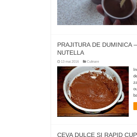
PRAJITURA DE DUMINICA –
NUTELLA
13 mai 2016
Culinare
In
de
za
ou
b
CEVA DULCE SI RAPID CU