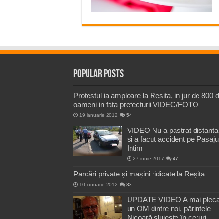
Popular Posts
Protestul ia amploare la Resita, in jur de 800 
oameni in fata prefecturii VIDEO/FOTO
19 ianuarie 2012
54
VIDEO Nu a pastrat distanta
si a facut accident pe Pasaju
Intim
27 iunie 2017
47
Parcări private și mașini ridicate la Reșița
10 ianuarie 2012
33
UPDATE VIDEO A mai pleca
un OM dintre noi, părintele
Nicoară slujește în ceruri