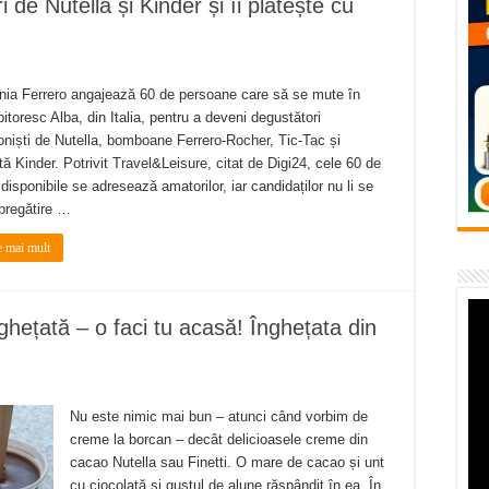
de Nutella și Kinder și îi plătește cu
flori de vară și râsete de copii la Carașova VIDEO
– avarie – 04.08.2026 – str. Văliugului și Plastomet
SEBEȘ – 04.08.2026 – avarie – Calea Severinului
ia Ferrero angajează 60 de persoane care să se mute în
pitoresc Alba, din Italia, pentru a deveni degustători
RANSEBEȘ avarie
oniști de Nutella, bomboane Ferrero-Rocher, Tic-Tac și
 cartier Țerova – avarie – 04.08.2026
tă Kinder. Potrivit Travel&Leisure, citat de Digi24, cele 60 de
 disponibile se adresează amatorilor, iar candidaților nu li se
pregătire …
e mai mult
hețată – o faci tu acasă! Înghețata din
Nu este nimic mai bun – atunci când vorbim de
creme la borcan – decât delicioasele creme din
cacao Nutella sau Finetti. O mare de cacao și unt
cu ciocolată și gustul de alune răspândit în ea. În