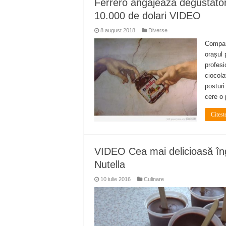
Ferrero angajează degustători 
Miresme de lavandă, mentă și 
10.000 de dolari VIDEO
ANUNȚ OPRIRE APĂ în Reșița 
8 august 2018
Diverse
ANUNŢ OPRIRE APĂ în CARAN
Compan
orașul 
ANUNŢ OPRIRE APĂ în CA
profesi
ANUNȚ OPRIRE APĂ în Reșița,
ciocola
posturi
cere o 
Citest
VIDEO Cea mai delicioasă îng
Nutella
10 iulie 2016
Culinare