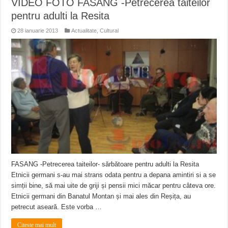
VIDEO FOTO FASANG -Petrecerea taiteilor
pentru adulti la Resita
28 ianuarie 2013
Actualitate
,
Cultural
FASANG -Petrecerea taiteilor- sărbătoare pentru adulti la Resita
Etnicii germani s-au mai strans odata pentru a depana amintiri si a se
simții bine, să mai uite de griji și pensii mici măcar pentru câteva ore.
Etnicii germani din Banatul Montan și mai ales din Reșița, au
petrecut aseară. Este vorba …
Citeste mai mult