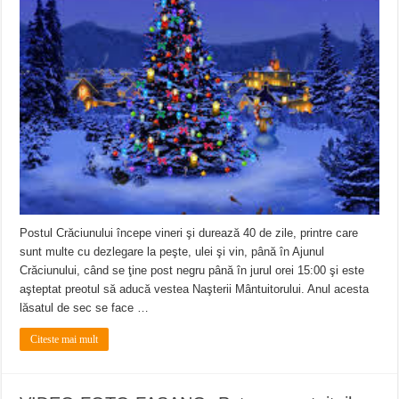
ANUNȚ OPRIRE APĂ în Reșița – avarie – 04.08.2026 – str. Văliugului și Plasto
ANUNŢ OPRIRE APĂ în CARANSEBEȘ – 04.08.2026 – avarie – Calea Severinu
ANUNŢ OPRIRE APĂ în CARANSEBEȘ avarie
Postul Crăciunului începe vineri şi durează 40 de zile, printre care
sunt multe cu dezlegare la peşte, ulei şi vin, până în Ajunul
Crăciunului, când se ţine post negru până în jurul orei 15:00 şi este
aşteptat preotul să aducă vestea Naşterii Mântuitorului. Anul acesta
lăsatul de sec se face …
Citeste mai mult