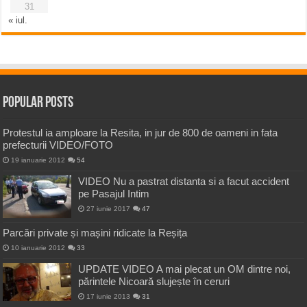
31
« iul.
Popular Posts
Protestul ia amploare la Resita, in jur de 800 de oameni in fata
prefecturii VIDEO/FOTO
19 ianuarie 2012
54
VIDEO Nu a pastrat distanta si a facut accident
pe Pasajul Intim
27 iunie 2017
47
Parcări private și mașini ridicate la Reșița
10 ianuarie 2012
33
UPDATE VIDEO A mai plecat un OM dintre noi,
părintele Nicoară slujește în ceruri
17 iunie 2013
31