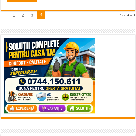
4
«
1
2
3
Page 4 of 4