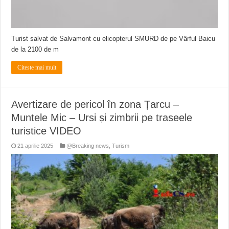
Turist salvat de Salvamont cu elicopterul SMURD de pe Vârful Baicu
de la 2100 de m
Citeste mai mult
Avertizare de pericol în zona Țarcu –
Muntele Mic – Ursi și zimbrii pe traseele
turistice VIDEO
21 aprilie 2025
@Breaking news
,
Turism