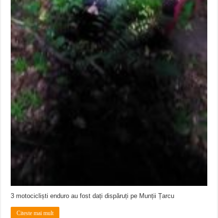
3 motocicliști enduro au fost dați dispăruți pe Munții Țarcu
Citeste mai mult