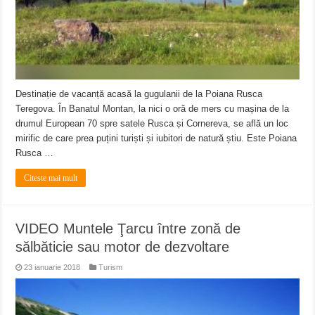
Destinație de vacanță acasă la gugulanii de la Poiana Rusca
Teregova. În Banatul Montan, la nici o oră de mers cu mașina de la
drumul European 70 spre satele Rusca și Cornereva, se află un loc
mirific de care prea puțini turiști și iubitori de natură știu. Este Poiana
Rusca …
Citeste mai mult
VIDEO Muntele Ţarcu între zonă de
sălbăticie sau motor de dezvoltare
23 ianuarie 2018
Turism