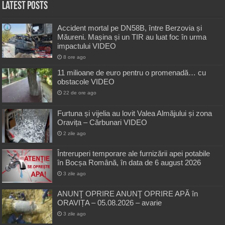
Latest Posts
Accident mortal pe DN58B, între Berzovia și
Măureni. Mașina și un TIR au luat foc în urma
impactului VIDEO
8 ore ago
11 milioane de euro pentru o promenadă… cu
obstacole VIDEO
22 de ore ago
Furtuna și vijelia au lovit Valea Almăjului și zona
Oravița – Cărbunari VIDEO
2 zile ago
Întreruperi temporare ale furnizării apei potabile
în Bocșa Română, în data de 6 august 2026
3 zile ago
ANUNŢ OPRIRE ANUNŢ OPRIRE APĂ în
ORAVIȚA – 05.08.2026 – avarie
3 zile ago