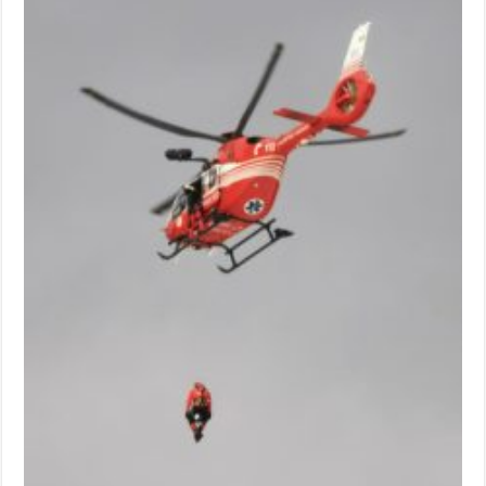
Miresme de lavandă, mentă și flori de vară și râsete de copii la Carașova VIDEO
ANUNȚ OPRIRE APĂ în Reșița – avarie – 04.08.2026 – str. Văliugului și Plasto
ANUNŢ OPRIRE APĂ în CARANSEBEȘ – 04.08.2026 – avarie – Calea Severinu