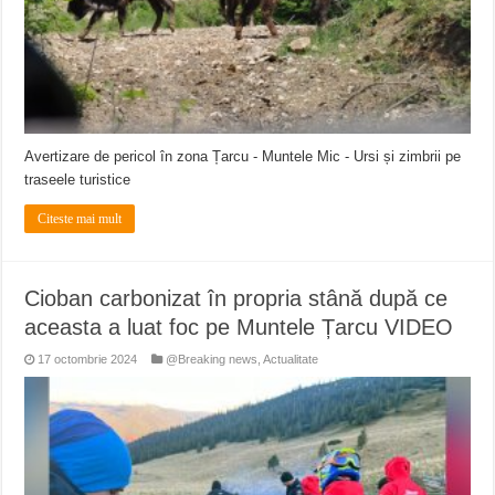
Avertizare de pericol în zona Țarcu - Muntele Mic - Ursi și zimbrii pe
traseele turistice
Citeste mai mult
Cioban carbonizat în propria stână după ce
aceasta a luat foc pe Muntele Țarcu VIDEO
17 octombrie 2024
@Breaking news
,
Actualitate