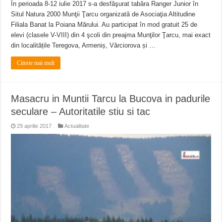
În perioada 8-12 iulie 2017 s-a desfăşurat tabăra Ranger Junior în
Situl Natura 2000 Munţii Ţarcu organizată de Asociaţia Altitudine
Filiala Banat la Poiana Mărului. Au participat în mod gratuit 25 de
elevi (clasele V-VIII) din 4 şcoli din preajma Munţilor Ţarcu, mai exact
din localitățile Teregova, Armeniș, Vârciorova și …
Citeste mai mult
Masacru in Muntii Tarcu la Bucova in padurile
seculare – Autoritatile stiu si tac
29 aprilie 2017
Actualitate