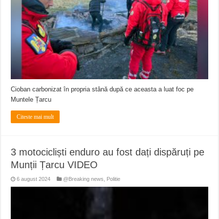
Cioban carbonizat în propria stână după ce aceasta a luat foc pe
Muntele Țarcu
Citeste mai mult
3 motocicliști enduro au fost dați dispăruți pe
Munții Țarcu VIDEO
6 august 2024
@Breaking news
,
Politie