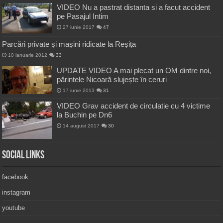
VIDEO Nu a pastrat distanta si a facut accident
pe Pasajul Intim
27 iunie 2017
47
Parcări private și mașini ridicate la Reșița
10 ianuarie 2012
33
UPDATE VIDEO A mai plecat un OM dintre noi,
părintele Nicoară slujește în ceruri
17 iunie 2013
31
VIDEO Grav accident de circulatie cu 4 victime
la Buchin pe Dn6
14 august 2017
30
Social Links
facebook
instagram
youtube