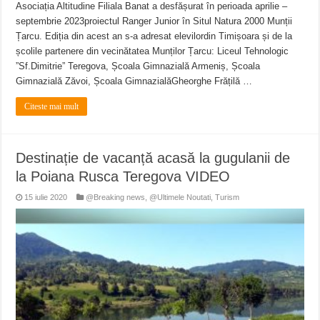
Asociația Altitudine Filiala Banat a desfășurat în perioada aprilie –
septembrie 2023proiectul Ranger Junior în Situl Natura 2000 Munții
Țarcu. Ediția din acest an s-a adresat elevilordin Timișoara și de la
școlile partenere din vecinătatea Munților Țarcu: Liceul Tehnologic
”Sf.Dimitrie” Teregova, Școala Gimnazială Armeniș, Școala
Gimnazială Zăvoi, Școala GimnazialăGheorghe Frățilă …
Citeste mai mult
Destinație de vacanță acasă la gugulanii de
la Poiana Rusca Teregova VIDEO
15 iulie 2020
@Breaking news
,
@Ultimele Noutati
,
Turism