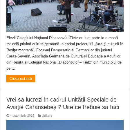
Elevii Colegiului Naţional Diaconovici-Tietz au luat parte la o masă
rotundă privind cultura germană în cadrul proiectului „Artă şi cultură în
Reşiţa montană”. Forumul Democratic al Germanilor din județul
Caraș-Severin, Asociația Germană de Cultură și Educație a Adulților
din Reșița și Colegiul Național „Diaconovici – Tietz” din municipiul de
pe …
Citeste mai mult
Vrei sa lucrezi in cadrul Unității Speciale de
Aviație Caransebeș ? Uite ce trebuie sa faci
4 octombrie 2016
Utilitare