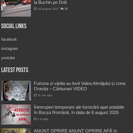
la Buchin pe Dn6
14 august 2017
30
Social Links
facebook
instagram
youtube
Latest Posts
Furtuna și vijelia au lovit Valea Almăjului și zona
Oravița – Cărbunari VIDEO
11 ore ago
Întreruperi temporare ale furnizării apei potabile
în Bocșa Română, în data de 6 august 2026
o zi ago
ANUNŢ OPRIRE ANUNŢ OPRIRE APĂ în