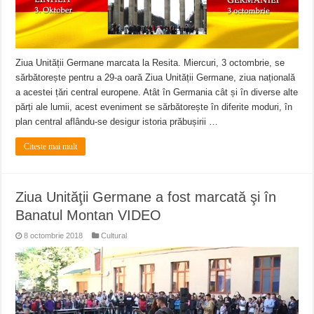
ANUNŢ OPRIRE APĂ în CARANSEBEȘ – 04.08.2026 – avarie – Calea Severinu
ANUNŢ OPRIRE APĂ în CARANSEBEȘ avarie
ANUNȚ OPRIRE APĂ în Reșița, cartier Țerova – avarie – 04.08.2026
Ziua Unității Germane marcata la Resita. Miercuri, 3 octombrie, se
sărbătorește pentru a 29-a oară Ziua Unității Germane, ziua națională
a acestei țări central europene. Atât în Germania cât și în diverse alte
părți ale lumii, acest eveniment se sărbătorește în diferite moduri, în
plan central aflându-se desigur istoria prăbușirii …
Citeste mai mult
Ziua Unităţii Germane a fost marcată şi în
Banatul Montan VIDEO
8 octombrie 2018
Cultural