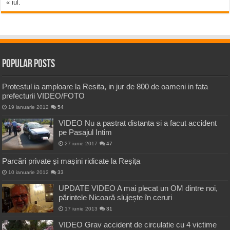
« iul.
Popular Posts
Protestul ia amploare la Resita, in jur de 800 de oameni in fata
prefecturii VIDEO/FOTO
19 ianuarie 2012
54
VIDEO Nu a pastrat distanta si a facut accident
pe Pasajul Intim
27 iunie 2017
47
Parcări private și mașini ridicate la Reșița
10 ianuarie 2012
33
UPDATE VIDEO A mai plecat un OM dintre noi,
părintele Nicoară slujește în ceruri
17 iunie 2013
31
VIDEO Grav accident de circulatie cu 4 victime