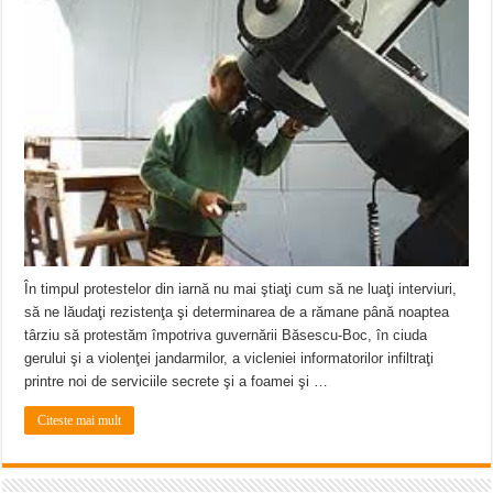
Miresme de lavandă, mentă și flori de vară și râsete de copii la Carașova VIDEO
ANUNȚ OPRIRE APĂ în Reșița – avarie – 04.08.2026 – str. Văliugului și Plasto
ANUNŢ OPRIRE APĂ în CARANSEBEȘ – 04.08.2026 – avarie – Calea Severinu
În timpul protestelor din iarnă nu mai ştiaţi cum să ne luaţi interviuri,
să ne lăudaţi rezistenţa şi determinarea de a rămane până noaptea
târziu să protestăm împotriva guvernării Băsescu-Boc, în ciuda
gerului şi a violenţei jandarmilor, a vicleniei informatorilor infiltraţi
printre noi de serviciile secrete şi a foamei şi …
Citeste mai mult