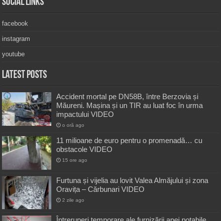
Social Links
facebook
instagram
youtube
Latest Posts
Accident mortal pe DN58B, între Berzovia și
Măureni. Mașina și un TIR au luat foc în urma
impactului VIDEO
o oră ago
11 milioane de euro pentru o promenadă… cu
obstacole VIDEO
15 ore ago
Furtuna și vijelia au lovit Valea Almăjului și zona
Oravița – Cărbunari VIDEO
2 zile ago
Întreruperi temporare ale furnizării apei potabile