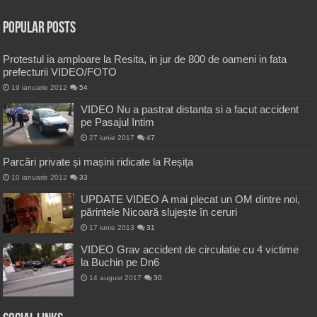
Popular Posts
Protestul ia amploare la Resita, in jur de 800 de oameni in fata
prefecturii VIDEO/FOTO
19 ianuarie 2012
54
VIDEO Nu a pastrat distanta si a facut accident
pe Pasajul Intim
27 iunie 2017
47
Parcări private și mașini ridicate la Reșița
10 ianuarie 2012
33
UPDATE VIDEO A mai plecat un OM dintre noi,
părintele Nicoară slujește în ceruri
17 iunie 2013
31
VIDEO Grav accident de circulatie cu 4 victime
la Buchin pe Dn6
14 august 2017
30