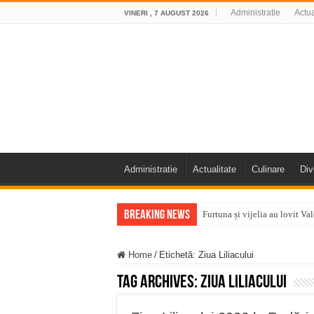
Administratie
Actua
VINERI , 7 AUGUST 2026
Administratie
Actualitate
Culinare
Div
Breaking News
Furtuna și vijelia au lovit V
Întreruperi temporare ale fur
Home
/
Etichetă:
Ziua Liliacului
ANUNŢ OPRIRE ANUNŢ OPRIR
Tag Archives:
Ziua Liliacului
Anunț important – Închidere 
Ștrandul Termal Ring din Ora