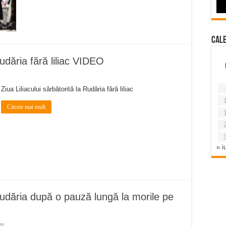
Cal
Rudăria fără liliac VIDEO
Ziua Liliacului sărbătorită la Rudăria fără liliac
Citeste mai mult
« iu
 Rudăria după o pauză lungă la morile pe
sm