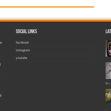
Social Links
La
de
facebook
instagram
youtube
l
o 
t