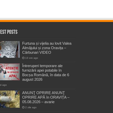
test Posts
Furtuna și vijelia au lovit Valea
Almăjului și zona Oravița –
Cărbunari VIDEO
13 ore ago
Întreruperi temporare ale
furnizării apei potabile în
Bocșa Română, în data de 6
august 2026
zi ago
ANUNŢ OPRIRE ANUNŢ
OPRIRE APĂ în ORAVIȚA –
05.08.2026 – avarie
2 zile ago