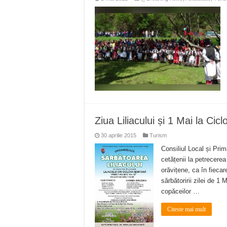
Ziua Liliacului și 1 Mai la Cicl
30 aprilie 2015
Turism
Consiliul Local și Prim
cetățenii la petrecerea
orăvițene, ca în fiecar
sărbătoririi zilei de 1 
copăceilor …
Citeste mai mult