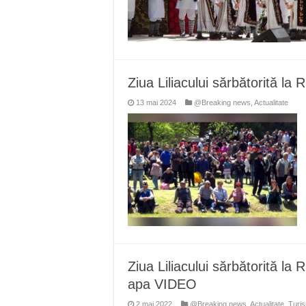
Ziua Liliacului sărbătorită la 
13 mai 2024
@Breaking news
,
Actualitate
Ziua Liliacului sărbătorită la
apa VIDEO
2 mai 2022
@Breaking news
,
Actualitate
,
Turi