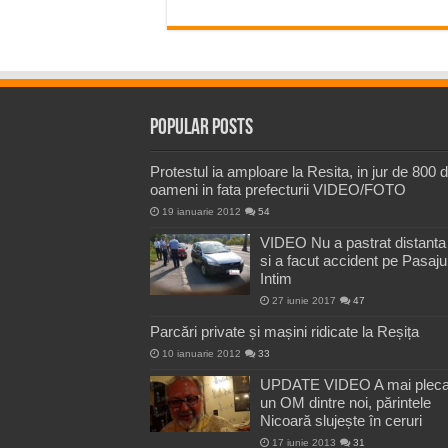
Popular Posts
Protestul ia amploare la Resita, in jur de 800 
oameni in fata prefecturii VIDEO/FOTO
19 ianuarie 2012
54
VIDEO Nu a pastrat distanta
si a facut accident pe Pasaju
Intim
27 iunie 2017
47
Parcări private și mașini ridicate la Reșița
10 ianuarie 2012
33
UPDATE VIDEO A mai pleca
un OM dintre noi, părintele
Nicoară slujește în ceruri
17 iunie 2013
31