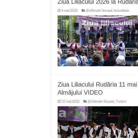
Ziua Liliacului 2026 la Rudă
Miresme de lavandă, mentă și 
4 mai 2026
@Ultimele Noutati
,
Actualitate
ANUNȚ OPRIRE APĂ în Reșița 
ANUNŢ OPRIRE APĂ în CARAN
ANUNŢ OPRIRE APĂ în CA
ANUNȚ OPRIRE APĂ în Reșița,
Ziua Liliacului Rudăria 11 m
Almăjului VIDEO
12 mai 2025
@Ultimele Noutati
,
Turism