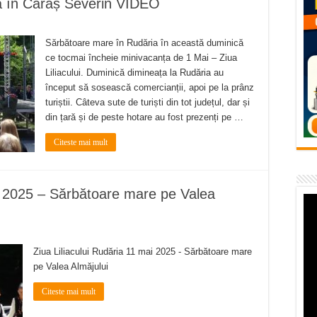
ria în Caraș Severin VIDEO
flori de vară și râsete de copii la Carașova VIDEO
– avarie – 04.08.2026 – str. Văliugului și Plastomet
Sărbătoare mare în Rudăria în această duminică
SEBEȘ – 04.08.2026 – avarie – Calea Severinului
ce tocmai încheie minivacanța de 1 Mai – Ziua
Liliacului. Duminică dimineața la Rudăria au
RANSEBEȘ avarie
început să sosească comercianții, apoi pe la prânz
turiștii. Câteva sute de turiști din tot județul, dar și
 cartier Țerova – avarie – 04.08.2026
din țară și de peste hotare au fost prezenți pe …
Citeste mai mult
ai 2025 – Sărbătoare mare pe Valea
Ziua Liliacului Rudăria 11 mai 2025 - Sărbătoare mare
pe Valea Almăjului
Citeste mai mult