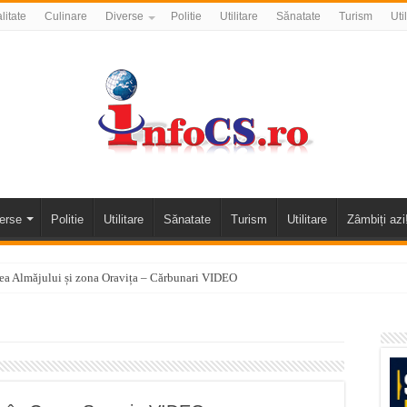
litate
Culinare
Diverse
Politie
Utilitare
Sănatate
Turism
Uti
erse
Politie
Utilitare
Sănatate
Turism
Utilitare
Zâmbiți azi
alea Almăjului și zona Oravița – Cărbunari VIDEO
nizării apei potabile în Bocșa Română, în data de 6 august 2026
E APĂ în ORAVIȚA – 05.08.2026 – avarie
temporară Podul de Piatră din Herculane
vița – locul unde natura a ascuns un izvor de sănătate VIDEO