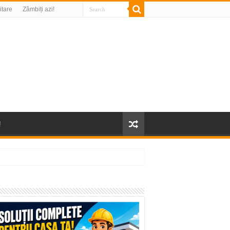
litare
Zâmbiți azi!
!