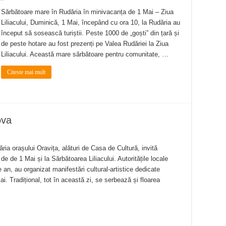
Sărbătoare mare în Rudăria în minivacanța de 1 Mai – Ziua
Liliacului, Duminică, 1 Mai, începând cu ora 10, la Rudăria au
început să sosească turiștii. Peste 1000 de „goști” din țară și
de peste hotare au fost prezenți pe Valea Rudăriei la Ziua
Liliacului. Această mare sărbătoare pentru comunitate, …
Citeste mai mult
ova
ăria orașului Oravița, alături de Casa de Cultură, invită
 de de 1 Mai și la Sărbătoarea Liliacului. Autoritățile locale
e an, au organizat manifestări cultural-artistice dedicate
Mai. Tradițional, tot în această zi, se serbează și floarea