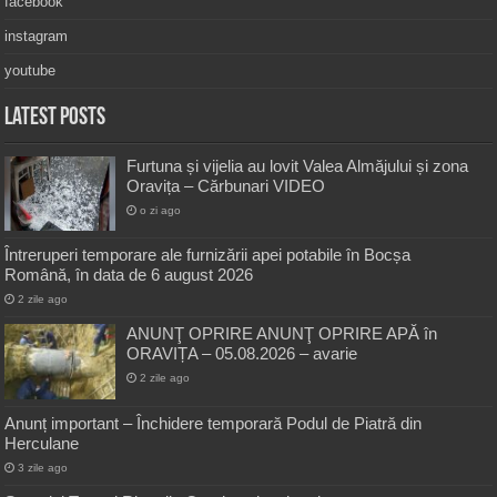
facebook
instagram
youtube
Latest Posts
Furtuna și vijelia au lovit Valea Almăjului și zona
Oravița – Cărbunari VIDEO
o zi ago
Întreruperi temporare ale furnizării apei potabile în Bocșa
Română, în data de 6 august 2026
2 zile ago
ANUNŢ OPRIRE ANUNŢ OPRIRE APĂ în
ORAVIȚA – 05.08.2026 – avarie
2 zile ago
Anunț important – Închidere temporară Podul de Piatră din
Herculane
3 zile ago