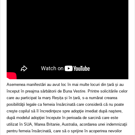
Asemenea manifestări au avut loc în mai multe locuri din țară și au
început în preajma sărbătorii de Buna Vestire. Printre solicitările celor
care au participat la marș Reșița și în țară, s-a numărat crearea
posibilităţii legale ca femeia însărcinată care consideră că nu poate
creşte copilul să îl încredinţeze spre adopţie imediat după naştere,
după modelul adopţiei începute în perioada de sarcină care este
utilizat în SUA, Marea Britanie, Australia, acordarea unei indemnizaţii
pentru femeia însărcinată, care să o sprijine în acoperirea nevoilor