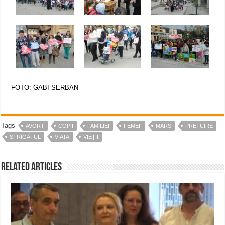
FOTO: GABI SERBAN
Tags
AVORT
COPII
FAMILIEI
FEMEII
MARS
PRETUIRE
STRIGĂTUL
VIATA
VIEȚII
Related Articles