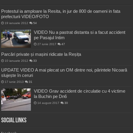
Protestul ia amploare la Resita, in jur de 800 de oameni in fata
prefecturii VIDEO/FOTO
19 ianuarie 2012
54
VIDEO Nu a pastrat distanta si a facut accident
pe Pasajul Intim
27 iunie 2017
47
Parcări private și mașini ridicate la Reșița
10 ianuarie 2012
33
UPDATE VIDEO A mai plecat un OM dintre noi, părintele Nicoară
slujește în ceruri
17 iunie 2013
31
VIDEO Grav accident de circulatie cu 4 victime
la Buchin pe Dn6
14 august 2017
30
Social Links