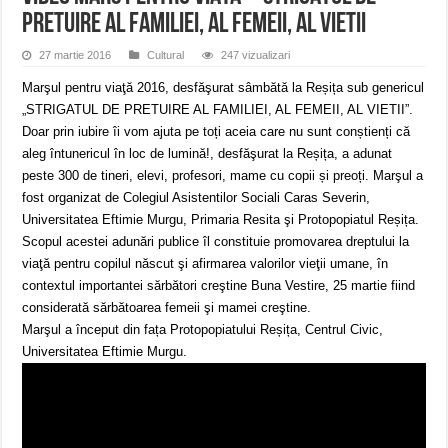
PRETUIRE AL FAMILIEI, AL FEMEII, AL VIETII
27 martie 2016
Cultural
247 vizualizari
Marşul pentru viaţă 2016, desfăşurat sâmbătă la Reșița sub genericul
„STRIGATUL DE PRETUIRE AL FAMILIEI, AL FEMEII, AL VIETII”.
Doar prin iubire îi vom ajuta pe toți aceia care nu sunt conștienți că
aleg întunericul în loc de lumină!, desfăşurat la Reșița, a adunat
peste 300 de tineri, elevi, profesori, mame cu copii și preoți. Marşul a
fost organizat de Colegiul Asistentilor Sociali Caras Severin,
Universitatea Eftimie Murgu, Primaria Resita şi Protopopiatul Reșița.
Scopul acestei adunări publice îl constituie promovarea dreptului la
viaţă pentru copilul născut şi afirmarea valorilor vieţii umane, în
contextul importantei sărbători creştine Buna Vestire, 25 martie fiind
considerată sărbătoarea femeii şi mamei creştine.
Marşul a început din fața Protopopiatului Reșița, Centrul Civic,
Universitatea Eftimie Murgu.