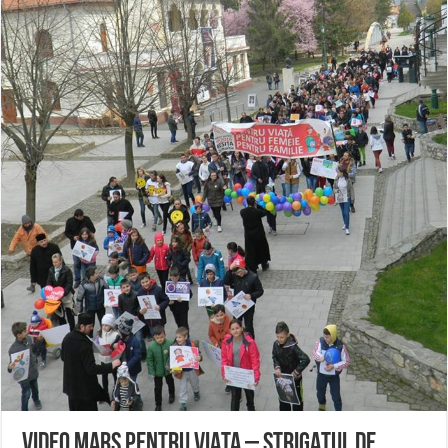
ANUNŢ OPRIRE APĂ în CARANSEBEȘ – 04.08.2026 – avarie – Calea Severinu
ANUNŢ OPRIRE APĂ în CARANSEBEȘ avarie
ANUNȚ OPRIRE APĂ în Reșița, cartier Țerova – avarie – 04.08.2026
VIDEO MARS PENTRU VIATA – STRIGATUL DE