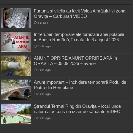
Furtuna și vijelia au lovit Valea Almăjului și zona
Oravița – Cărbunari VIDEO
o zi ago
Întreruperi temporare ale furnizării apei potabile
în Bocșa Română, în data de 6 august 2026
2 zile ago
ANUNŢ OPRIRE ANUNŢ OPRIRE APĂ în
ORAVIȚA – 05.08.2026 – avarie
2 zile ago
Anunț important – Închidere temporară Podul de
Piatră din Herculane
3 zile ago
Ștrandul Termal Ring din Oravița – locul unde
natura a ascuns un izvor de sănătate VIDEO
3 zile ago