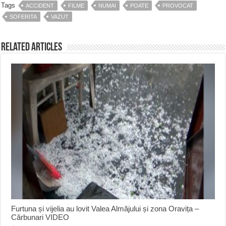
Tags
ACCIDENT
FILME
NUMAI
POATE
PROVOCAT
SOFERITA
VAZUT
Related Articles
Furtuna și vijelia au lovit Valea Almăjului și zona Oravița –
Cărbunari VIDEO