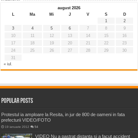
august 2026
L
Ma
Mi
J
V
S
D
1
2
3
4
5
6
7
8
9
10
11
12
13
14
15
16
17
18
19
20
21
22
23
24
25
26
27
28
29
30
31
« iul.
Popular Posts
Protestul ia amploare la Resita, in jur de 800 de oameni in fata
prefecturii VIDEO/FOTO
19 ianuarie 2012
54
VIDEO Nu a pastrat distanta si a facut accident