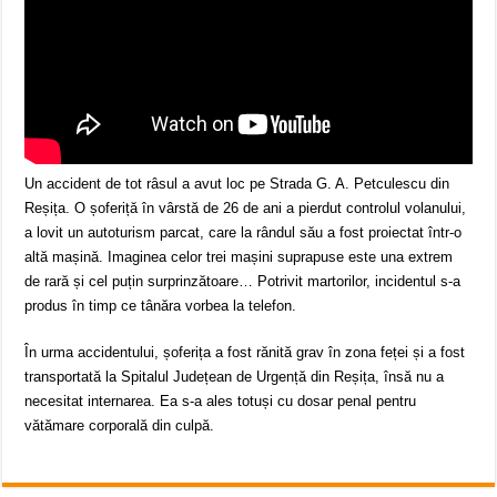
Un accident de tot râsul a avut loc pe Strada G. A. Petculescu din
Reșița. O șoferiță în vârstă de 26 de ani a pierdut controlul volanului,
a lovit un autoturism parcat, care la rândul său a fost proiectat într-o
altă mașină. Imaginea celor trei mașini suprapuse este una extrem
de rară și cel puțin surprinzătoare… Potrivit martorilor, incidentul s-a
produs în timp ce tânăra vorbea la telefon.
În urma accidentului, șoferița a fost rănită grav în zona feței și a fost
transportată la Spitalul Județean de Urgență din Reșița, însă nu a
necesitat internarea. Ea s-a ales totuși cu dosar penal pentru
vătămare corporală din culpă.