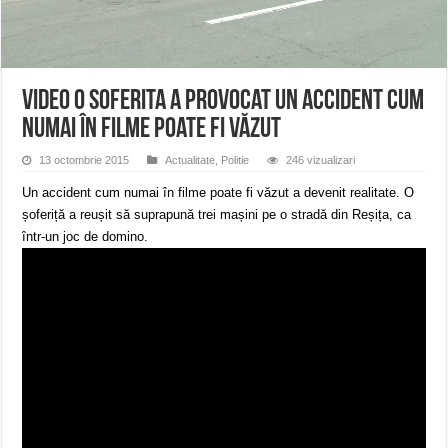
ANUNŢ OPRIRE APĂ în CARANSEBEȘ – 04.08.2026 – avarie – Calea Severinu
ANUNŢ OPRIRE APĂ în CARANSEBEȘ avarie
ANUNȚ OPRIRE APĂ în Reșița, cartier Țerova – avarie – 04.08.2026
VIDEO O soferita a provocat un accident cum
numai în filme poate fi văzut
13 octombrie 2015
Actualitate
,
Politie
246 vizualizari
Un accident cum numai în filme poate fi văzut a devenit realitate. O
șoferiță a reușit să suprapună trei mașini pe o stradă din Reșița, ca
într-un joc de domino.