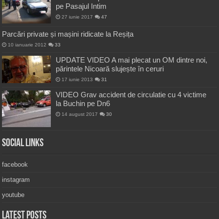
pe Pasajul Intim
27 iunie 2017
47
Parcări private și mașini ridicate la Reșița
10 ianuarie 2012
33
UPDATE VIDEO A mai plecat un OM dintre noi,
părintele Nicoară slujește în ceruri
17 iunie 2013
31
VIDEO Grav accident de circulatie cu 4 victime
la Buchin pe Dn6
14 august 2017
30
Social Links
facebook
instagram
youtube
Latest Posts