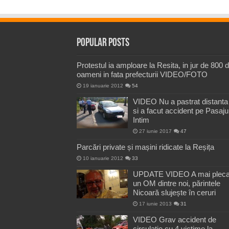
Popular Posts
Protestul ia amploare la Resita, in jur de 800 
oameni in fata prefecturii VIDEO/FOTO
19 ianuarie 2012
54
VIDEO Nu a pastrat distanta
si a facut accident pe Pasaju
Intim
27 iunie 2017
47
Parcări private și mașini ridicate la Reșița
10 ianuarie 2012
33
UPDATE VIDEO A mai pleca
un OM dintre noi, părintele
Nicoară slujește în ceruri
17 iunie 2013
31
VIDEO Grav accident de
circulatie cu 4 victime la