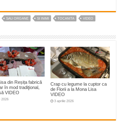
SAU ORGANE
SI INIMI
TOCANITA
VIDEO
sa din Reșița fabrică
Crap cu legume la cuptor ca
ar în mod tradiţional,
de Florii a la Mona Lisa
să VIDEO
VIDEO
ie 2026
3 aprilie 2026