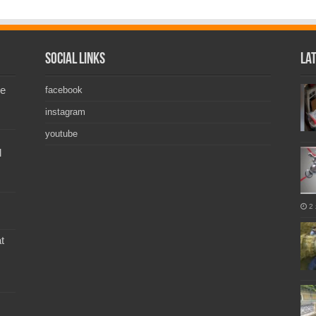
Social Links
La
de
facebook
instagram
youtube
l
2 
t