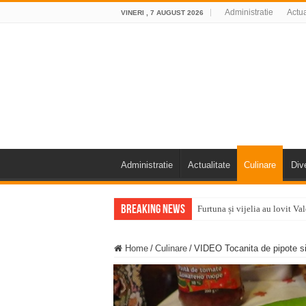
Administratie
Actua
VINERI , 7 AUGUST 2026
Administratie
Actualitate
Culinare
Div
Breaking News
Furtuna și vijelia au lovit V
Întreruperi temporare ale fur
Home
/
Culinare
/
VIDEO Tocanita de pipote si
ANUNŢ OPRIRE ANUNŢ OPRIR
Anunț important – Închidere 
Ștrandul Termal Ring din Ora