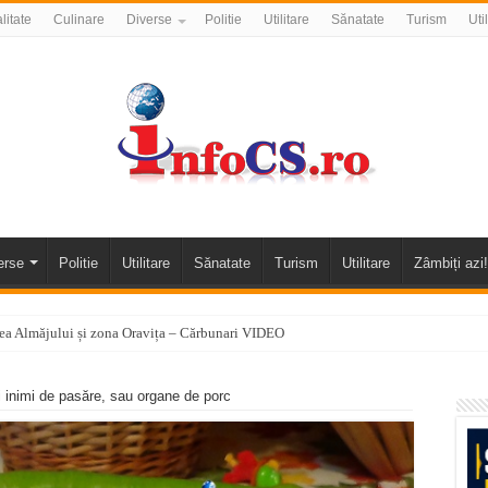
litate
Culinare
Diverse
Politie
Utilitare
Sănatate
Turism
Uti
erse
Politie
Utilitare
Sănatate
Turism
Utilitare
Zâmbiți azi!
alea Almăjului și zona Oravița – Cărbunari VIDEO
nizării apei potabile în Bocșa Română, în data de 6 august 2026
 inimi de pasăre, sau organe de porc
E APĂ în ORAVIȚA – 05.08.2026 – avarie
temporară Podul de Piatră din Herculane
vița – locul unde natura a ascuns un izvor de sănătate VIDEO