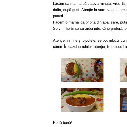
Lăsăm sa mai fiarbă câteva minute, vreo 15, p
dafin, după gust. Atenție la sare: vegeta are 
puneți.
Facem o mămăligă pripită din apă, sare, puțin 
Servim fierbinte cu ardei iute. Cine preferă, 
Atenție: inimile și pipotele, se pot înlocui cu
cărnii. În cazul rinichilor, atenție, trebuiesc 
Poftă bună!