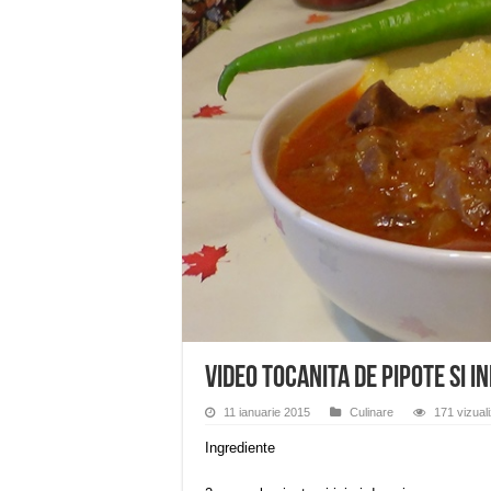
Miresme de lavandă, mentă și 
ANUNȚ OPRIRE APĂ în Reșița 
ANUNŢ OPRIRE APĂ în CARAN
ANUNŢ OPRIRE APĂ în CA
ANUNȚ OPRIRE APĂ în Reșița,
VIDEO Tocanita de pipote si i
11 ianuarie 2015
Culinare
171 vizuali
Ingrediente