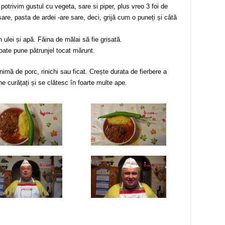
otrivim gustul cu vegeta, sare si piper, plus vreo 3 foi de
sare, pasta de ardei -are sare, deci, grijă cum o puneți și câtă
ulei și apă. Făina de mălai să fie grisată.
poate pune pătrunjel tocat mărunt.
 inimă de porc, rinichi sau ficat. Crește durata de fierbere a
bine curățați și se clătesc în foarte multe ape.