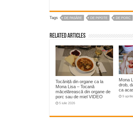
Tags
DE PASĂRE
DE PIPOTE
DE PORC
Related Articles
Mona Li
Tocăniță din organe ca la
drob, d
Mona Lisa – Tocană
ca aca
măcelărească din organe de
porc sau de miel VIDEO
9 april
5 iulie 2026