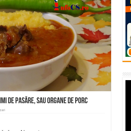
flori de vară și râsete de copii la Carașova VIDEO
– avarie – 04.08.2026 – str. Văliugului și Plastomet
SEBEȘ – 04.08.2026 – avarie – Calea Severinului
RANSEBEȘ avarie
 cartier Țerova – avarie – 04.08.2026
nimi de pasăre, sau organe de porc
zari