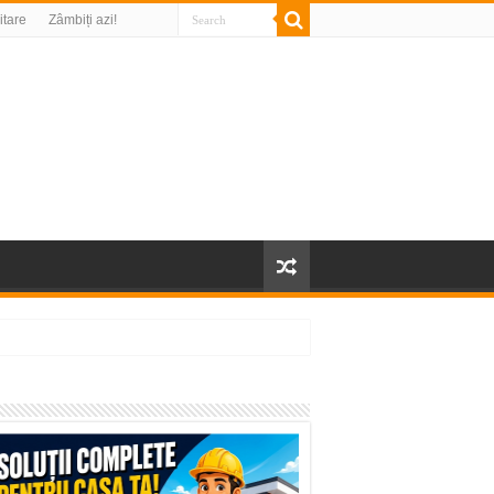
litare
Zâmbiți azi!