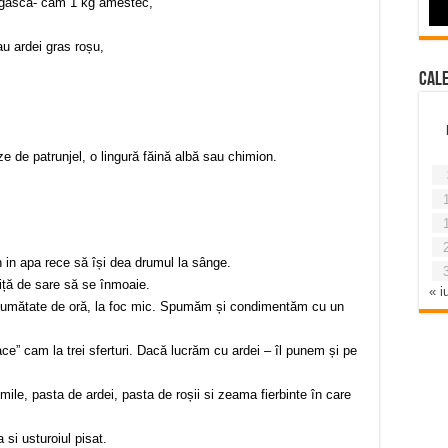
u găscă- cam 1 kg amestec,
u ardei gras roșu,
Cal
ze de patrunjel, o lingură făină albă sau chimion.
țin in apa rece să își dea drumul la sânge.
iță de sare să se înmoaie.
« iu
eo jumătate de oră, la foc mic. Spumăm și condimentăm cu un
ce” cam la trei sferturi. Dacă lucrăm cu ardei – îl punem și pe
ile, pasta de ardei, pasta de roșii si zeama fierbinte în care
 si usturoiul pisat.