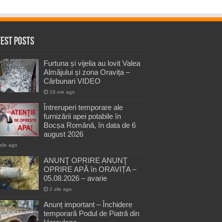
test Posts
Furtuna și vijelia au lovit Valea
Almăjului și zona Oravița –
Cărbunari VIDEO
18 ore ago
Întreruperi temporare ale
furnizării apei potabile în
Bocșa Română, în data de 6
august 2026
zile ago
ANUNŢ OPRIRE ANUNŢ
OPRIRE APĂ în ORAVIȚA –
05.08.2026 – avarie
2 zile ago
Anunț important – Închidere
temporară Podul de Piatră din