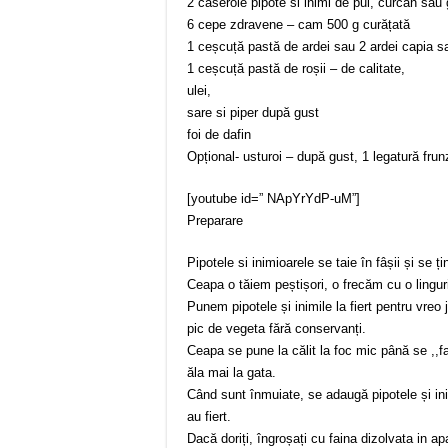
2 caserole pipote si inimi de pui, curcan sa
6 cepe zdravene – cam 500 g curățată
1 ceșcuță pastă de ardei sau 2 ardei capia sa
1 ceșcuță pastă de roșii – de calitate,
ulei,
sare si piper după gust
foi de dafin
Opțional- usturoi – după gust, 1 legatură frun
[youtube id=” NApYrYdP-uM”]
Preparare
Pipotele si inimioarele se taie în fâșii și se 
Ceapa o tăiem peștișori, o frecăm cu o lingur
Punem pipotele și inimile la fiert pentru vr
pic de vegeta fără conservanți.
Ceapa se pune la călit la foc mic până se ,,fa
ăla mai la gata.
Când sunt înmuiate, se adaugă pipotele și inim
au fiert.
Dacă doriți, îngroșați cu faina dizolvata in apa