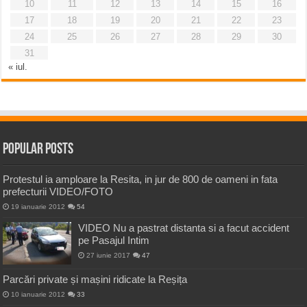
10
11
12
13
14
15
16
17
18
19
20
21
22
23
24
25
26
27
28
29
30
31
« iul.
Popular Posts
Protestul ia amploare la Resita, in jur de 800 de oameni in fata
prefecturii VIDEO/FOTO
19 ianuarie 2012
54
VIDEO Nu a pastrat distanta si a facut accident
pe Pasajul Intim
27 iunie 2017
47
Parcări private și mașini ridicate la Reșița
10 ianuarie 2012
33