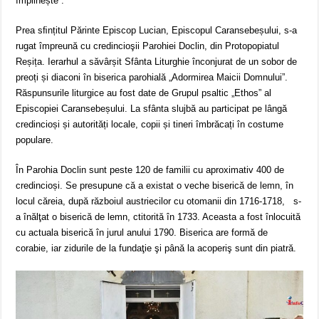
împlinește”.
Prea sﬁnțitul Părinte Episcop Lucian, Episcopul Caransebeșului, s-a
rugat împreună cu credincioşii Parohiei Doclin, din Protopopiatul
Reșița. Ierarhul a săvârșit Sfânta Liturghie înconjurat de un sobor de
preoți și diaconi în biserica parohială „Adormirea Maicii Domnului”.
Răspunsurile liturgice au fost date de Grupul psaltic „Ethos” al
Episcopiei Caransebeșului. La sfânta slujbă au participat pe lângă
credincioși și autorități locale, copii și tineri îmbrăcați în costume
populare.
În Parohia Doclin sunt peste 120 de familii cu aproximativ 400 de
credincioși. Se presupune că a existat o veche biserică de lemn, în
locul căreia, după războiul austriecilor cu otomanii din 1716-1718, s-
a înălţat o biserică de lemn, ctitorită în 1733. Aceasta a fost înlocuită
cu actuala biserică în jurul anului 1790. Biserica are formă de
corabie, iar zidurile de la fundaţie şi până la acoperiş sunt din piatră.