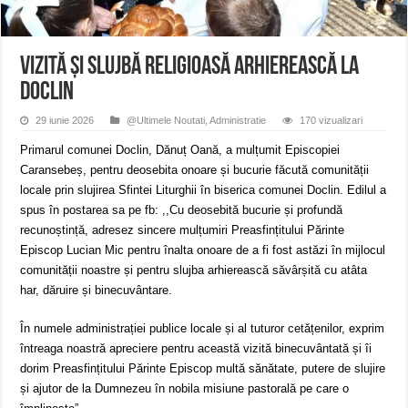
ANUNȚ OPRIRE APĂ în Reșița – avarie – 04.08.2026 – str. Văliugului și Plasto
ANUNŢ OPRIRE APĂ în CARANSEBEȘ – 04.08.2026 – avarie – Calea Severinu
ANUNŢ OPRIRE APĂ în CARANSEBEȘ avarie
Vizită și slujbă religioasă arhierească la
Doclin
29 iunie 2026
@Ultimele Noutati
,
Administratie
170 vizualizari
Primarul comunei Doclin, Dănuț Oană, a mulțumit Episcopiei
Caransebeș, pentru deosebita onoare și bucurie făcută comunității
locale prin slujirea Sfintei Liturghii în biserica comunei Doclin. Edilul a
spus în postarea sa pe fb: ,,Cu deosebită bucurie și profundă
recunoștință, adresez sincere mulțumiri Preasfințitului Părinte
Episcop Lucian Mic pentru înalta onoare de a fi fost astăzi în mijlocul
comunității noastre și pentru slujba arhierească săvârșită cu atâta
har, dăruire și binecuvântare.
În numele administrației publice locale și al tuturor cetățenilor, exprim
întreaga noastră apreciere pentru această vizită binecuvântată și îi
dorim Preasfințitului Părinte Episcop multă sănătate, putere de slujire
și ajutor de la Dumnezeu în nobila misiune pastorală pe care o