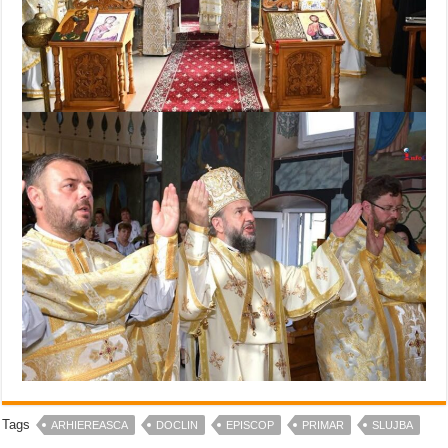
Tags
ARHIEREASCA
DOCLIN
EPISCOP
PRIMAR
SLUJBA