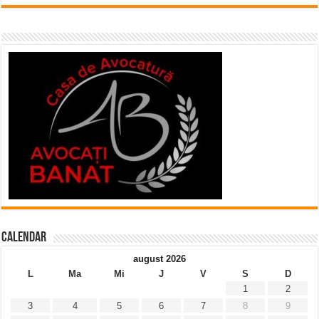
Calendar
august 2026
L
Ma
Mi
J
V
S
D
1
2
3
4
5
6
7
8
9