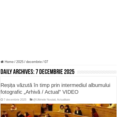
Miresme de lavandă, mentă și flori de vară și râsete de copii la Carașova VIDEO
ANUNȚ OPRIRE APĂ în Reșița – avarie – 04.08.2026 – str. Văliugului și Plasto
ANUNŢ OPRIRE APĂ în CARANSEBEȘ – 04.08.2026 – avarie – Calea Severinu
Home
/
2025
/
decembrie
/
07
Daily Archives:
7 decembrie 2025
Reșița văzută în timp prin intermediul albumului
fotografic „Arhivă / Actual” VIDEO
7 decembrie 2025
@Ultimele Noutati
,
Actualitate