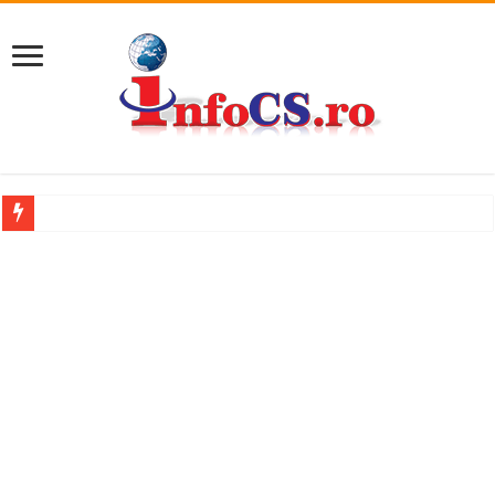
Accident mortal pe DN58B, între Berzovia și Măureni. Mașina și un TIR au luat
11 milioane de euro pentru o promenadă… cu obstacole VIDEO
Furtuna și vijelia au lovit Valea Almăjului și zona Oravița – Cărbunari VIDEO
Întreruperi temporare ale furnizării apei potabile în Bocșa Română, în data de 6 
ANUNŢ OPRIRE ANUNŢ OPRIRE APĂ în ORAVIȚA – 05.08.2026 – avarie
Anunț important – Închidere temporară Podul de Piatră din Herculane
Ștrandul Termal Ring din Oravița – locul unde natura a ascuns un izvor de sănă