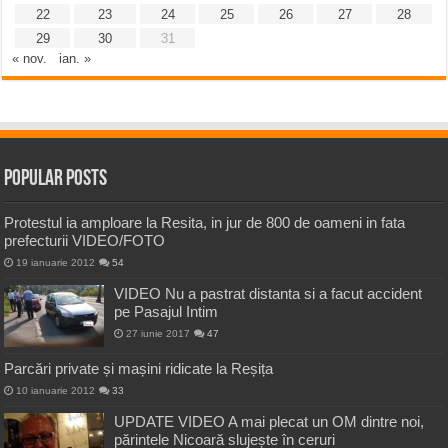
22
23
24
25
26
27
28
29
30
31
« nov.
ian. »
Popular Posts
Protestul ia amploare la Resita, in jur de 800 de oameni in fata
prefecturii VIDEO/FOTO
19 ianuarie 2012
54
VIDEO Nu a pastrat distanta si a facut accident
pe Pasajul Intim
27 iunie 2017
47
Parcări private și mașini ridicate la Reșița
10 ianuarie 2012
33
UPDATE VIDEO A mai plecat un OM dintre noi,
părintele Nicoară slujește în ceruri