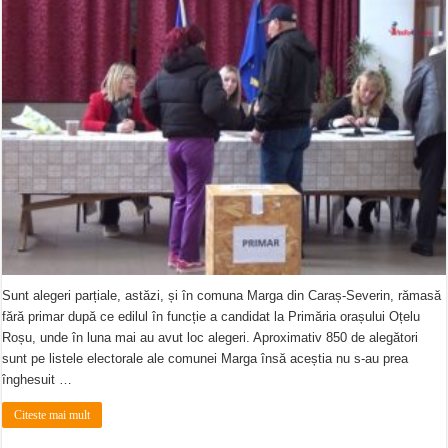
Sunt alegeri parțiale, astăzi, și în comuna Marga din Caraș-Severin, rămasă
fără primar după ce edilul în funcție a candidat la Primăria orașului Oțelu
Roșu, unde în luna mai au avut loc alegeri. Aproximativ 850 de alegători
sunt pe listele electorale ale comunei Marga însă aceștia nu s-au prea
înghesuit …
Citeste mai mult