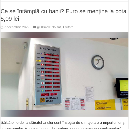
Ce se întâmplă cu banii? Euro se menține la cota
5,09 lei
7 decembrie 2025
@Ultimele Noutati
,
Utilitare
Sărbătorile de la sfârșitul anului sunt însoțite de o majorare a importurilor și
a consumului, în noiembrie și decembrie, și pun o presiune suplimentară