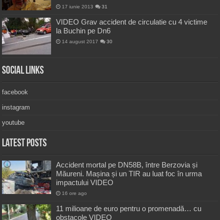
17 iunie 2013
31
VIDEO Grav accident de circulatie cu 4 victime
la Buchin pe Dn6
14 august 2017
30
Social Links
facebook
instagram
youtube
Latest Posts
Accident mortal pe DN58B, între Berzovia și
Măureni. Mașina și un TIR au luat foc în urma
impactului VIDEO
16 ore ago
11 milioane de euro pentru o promenadă… cu
obstacole VIDEO