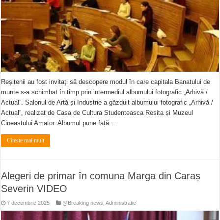
Reșițenii au fost invitați să descopere modul în care capitala Banatului de
munte s-a schimbat în timp prin intermediul albumului fotografic „Arhivă /
Actual”. Salonul de Artă și Industrie a găzduit albumului fotografic „Arhivă /
Actual”, realizat de Casa de Cultura Studenteasca Resita și Muzeul
Cineastului Amator. Albumul pune față …
Citeste mai mult
Alegeri de primar în comuna Marga din Caraș
Severin VIDEO
7 decembrie 2025
@Breaking news
,
Administratie