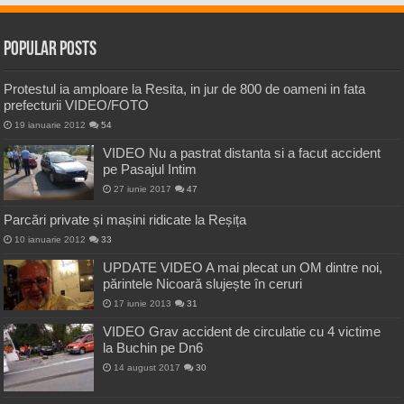
Popular Posts
Protestul ia amploare la Resita, in jur de 800 de oameni in fata
prefecturii VIDEO/FOTO
19 ianuarie 2012
54
VIDEO Nu a pastrat distanta si a facut accident
pe Pasajul Intim
27 iunie 2017
47
Parcări private și mașini ridicate la Reșița
10 ianuarie 2012
33
UPDATE VIDEO A mai plecat un OM dintre noi,
părintele Nicoară slujește în ceruri
17 iunie 2013
31
VIDEO Grav accident de circulatie cu 4 victime
la Buchin pe Dn6
14 august 2017
30