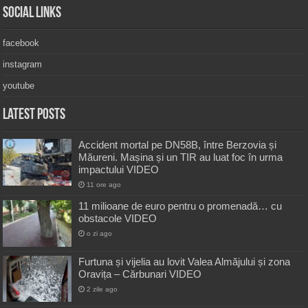
Social Links
facebook
instagram
youtube
Latest Posts
Accident mortal pe DN58B, între Berzovia și
Măureni. Mașina și un TIR au luat foc în urma
impactului VIDEO
11 ore ago
11 milioane de euro pentru o promenadă… cu
obstacole VIDEO
o zi ago
Furtuna și vijelia au lovit Valea Almăjului și zona
Oravița – Cărbunari VIDEO
2 zile ago