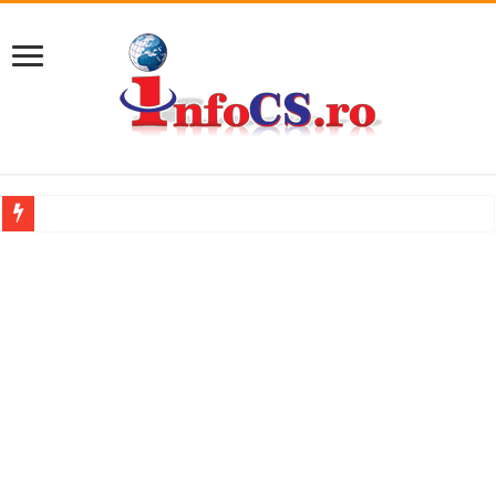
Accident mortal pe DN58B, între Berzovia și Măureni. Mașina și un TIR au luat
11 milioane de euro pentru o promenadă… cu obstacole VIDEO
Furtuna și vijelia au lovit Valea Almăjului și zona Oravița – Cărbunari VIDEO
Întreruperi temporare ale furnizării apei potabile în Bocșa Română, în data de 6 
ANUNŢ OPRIRE ANUNŢ OPRIRE APĂ în ORAVIȚA – 05.08.2026 – avarie
Anunț important – Închidere temporară Podul de Piatră din Herculane
Ștrandul Termal Ring din Oravița – locul unde natura a ascuns un izvor de sănă