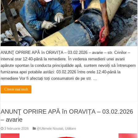
ANUNŢ OPRIRE APĂ în ORAVIȚA – 03.02.2026 – avarie – str. Crinilor –
interval orar 12:40-până la remediere. În vederea remedierii unei avarii
apărute spontan la conducta principalăde apă, suntem nevoiți să întrerupem
furnizarea apei potabile astăzi: 03.02.2026 între orele 12:40-până la
remediere Vor fi afectați toți consumatorii de pe str. …
Citeste mai mult
ANUNŢ OPRIRE APĂ în ORAVIȚA – 03.02.2026
– avarie
3 februarie 2026
@Ultimele Noutati
,
Utilitare