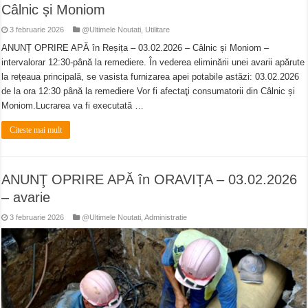
Câlnic și Moniom
3 februarie 2026
@Ultimele Noutati
,
Utilitare
ANUNȚ OPRIRE APĂ în Reșița – 03.02.2026 – Câlnic și Moniom –
intervalorar 12:30-până la remediere. În vederea eliminării unei avarii apărute
la rețeaua principală, se vasista furnizarea apei potabile astăzi: 03.02.2026
de la ora 12:30 până la remediere Vor fi afectaţi consumatorii din Câlnic și
Moniom.Lucrarea va fi executată …
Citeste mai mult
ANUNŢ OPRIRE APĂ în ORAVIȚA – 03.02.2026
– avarie
3 februarie 2026
@Ultimele Noutati
,
Administratie