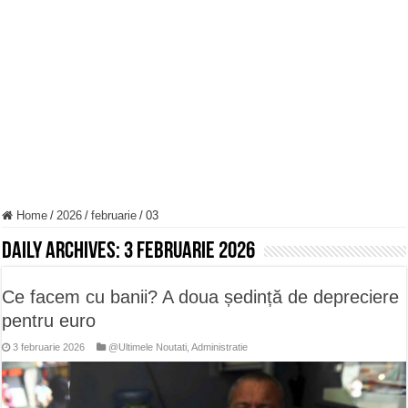
Miresme de lavandă, mentă și flori de vară și râsete de copii la Carașova VIDEO
ANUNȚ OPRIRE APĂ în Reșița – avarie – 04.08.2026 – str. Văliugului și Plasto
ANUNŢ OPRIRE APĂ în CARANSEBEȘ – 04.08.2026 – avarie – Calea Severinu
Home
/
2026
/
februarie
/
03
Daily Archives:
3 februarie 2026
Ce facem cu banii? A doua ședință de depreciere
pentru euro
3 februarie 2026
@Ultimele Noutati
,
Administratie