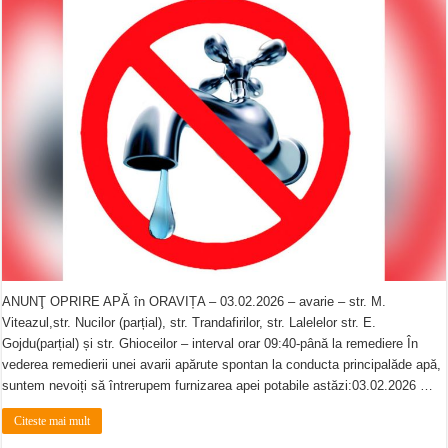
ANUNŢ OPRIRE APĂ în ORAVIȚA – 03.02.2026 – avarie – str. M.
Viteazul,str. Nucilor (parțial), str. Trandafirilor, str. Lalelelor str. E.
Gojdu(parțial) și str. Ghioceilor – interval orar 09:40-până la remediere În
vederea remedierii unei avarii apărute spontan la conducta principalăde apă,
suntem nevoiți să întrerupem furnizarea apei potabile astăzi:03.02.2026 …
Citeste mai mult