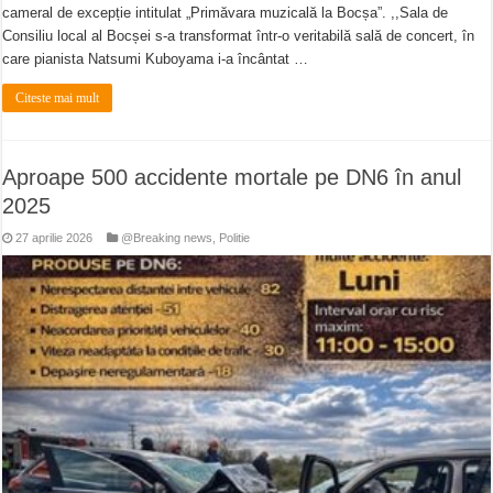
cameral de excepție intitulat „Primăvara muzicală la Bocșa”. ,,Sala de
Consiliu local al Bocșei s-a transformat într-o veritabilă sală de concert, în
care pianista Natsumi Kuboyama i-a încântat …
Citeste mai mult
Aproape 500 accidente mortale pe DN6 în anul
2025
27 aprilie 2026
@Breaking news
,
Politie