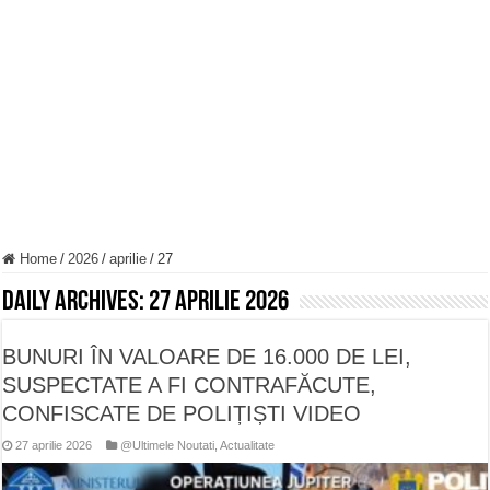
ANUNȚ OPRIRE APĂ în Reșița – avarie – 04.08.2026 – str. Văliugului și Plasto
ANUNŢ OPRIRE APĂ în CARANSEBEȘ – 04.08.2026 – avarie – Calea Severinu
ANUNŢ OPRIRE APĂ în CARANSEBEȘ avarie
Home
/
2026
/
aprilie
/
27
Daily Archives:
27 aprilie 2026
BUNURI ÎN VALOARE DE 16.000 DE LEI,
SUSPECTATE A FI CONTRAFĂCUTE,
CONFISCATE DE POLIȚIȘTI VIDEO
27 aprilie 2026
@Ultimele Noutati
,
Actualitate