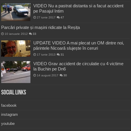
VIDEO Nu a pastrat distanta si a facut accident
pe Pasajul Intim
27 iunie 2017
47
Parcări private și mașini ridicate la Reșița
10 ianuarie 2012
33
UPDATE VIDEO A mai plecat un OM dintre noi,
părintele Nicoară slujește în ceruri
17 iunie 2013
31
VIDEO Grav accident de circulatie cu 4 victime
la Buchin pe Dn6
14 august 2017
30
Social Links
facebook
instagram
youtube