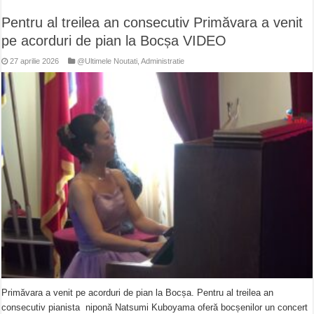
Pentru al treilea an consecutiv Primăvara a venit
pe acorduri de pian la Bocșa VIDEO
27 aprilie 2026
@Ultimele Noutati
,
Administratie
Primăvara a venit pe acorduri de pian la Bocșa. Pentru al treilea an
consecutiv pianista niponă Natsumi Kuboyama oferă bocșenilor un concert