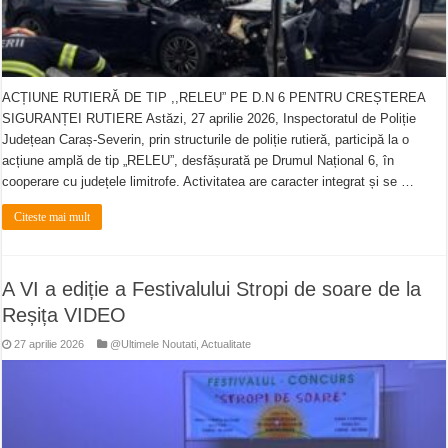
ACȚIUNE RUTIERĂ DE TIP ,,RELEU” PE D.N 6 PENTRU CREȘTEREA
SIGURANȚEI RUTIERE Astăzi, 27 aprilie 2026, Inspectoratul de Poliție
Județean Caraș-Severin, prin structurile de poliție rutieră, participă la o
acțiune amplă de tip „RELEU”, desfășurată pe Drumul Național 6, în
cooperare cu județele limitrofe. Activitatea are caracter integrat și se …
Citeste mai mult
A VI a ediție a Festivalului Stropi de soare de la
Reșița VIDEO
27 aprilie 2026
@Ultimele Noutati
,
Actualitate