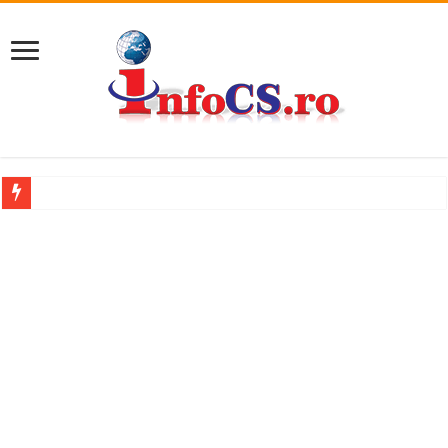
11 milioane de euro pentru o promenadă… cu obstacole VIDEO
Furtuna și vijelia au lovit Valea Almăjului și zona Oravița – Cărbunari VIDEO
Întreruperi temporare ale furnizării apei potabile în Bocșa Română, în data de 6 
ANUNŢ OPRIRE ANUNŢ OPRIRE APĂ în ORAVIȚA – 05.08.2026 – avarie
Anunț important – Închidere temporară Podul de Piatră din Herculane
Ștrandul Termal Ring din Oravița – locul unde natura a ascuns un izvor de sănă
Miresme de lavandă, mentă și flori de vară și râsete de copii la Carașova VIDEO