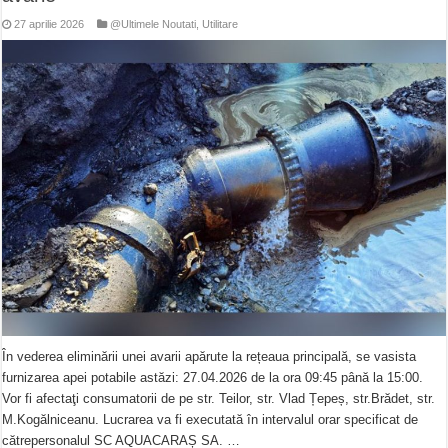
27 aprilie 2026
@Ultimele Noutati
,
Utilitare
În vederea eliminării unei avarii apărute la rețeaua principală, se vasista
furnizarea apei potabile astăzi: 27.04.2026 de la ora 09:45 până la 15:00.
Vor fi afectaţi consumatorii de pe str. Teilor, str. Vlad Țepeș, str.Brădet, str.
M.Kogălniceanu. Lucrarea va fi executată în intervalul orar specificat de
cătrepersonalul SC AQUACARAȘ SA. …