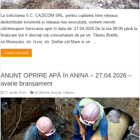
La solicitarea S.C. CAZICOM SRL, pentru cuplarea între rețeaua
dedistribuție existentă și rețeaua nou executată, suntem nevoiți
săîntrerupem furnizarea apei în data de: 27.04.2026 De la ora 09:00 până la
finalizare Vor fi afectați toți consumatorii de pe str. Tiberiu Bottlik,
str.Mureșului, str. Izvor, str. Ștefan cel Mare și str. …
Citeste mai mult
ANUNȚ OPRIRE APĂ în ANINA – 27.04.2026 –
avarie branșament
27 aprilie 2026
@Ultimele Noutati
,
Utilitare