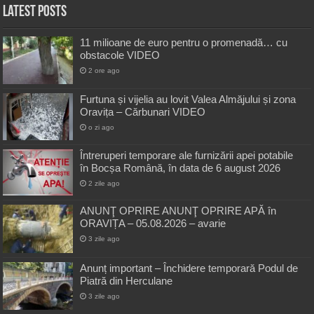
Latest Posts
11 milioane de euro pentru o promenadă… cu
obstacole VIDEO
2 ore ago
Furtuna și vijelia au lovit Valea Almăjului și zona
Oravița – Cărbunari VIDEO
o zi ago
Întreruperi temporare ale furnizării apei potabile
în Bocșa Română, în data de 6 august 2026
2 zile ago
ANUNŢ OPRIRE ANUNŢ OPRIRE APĂ în
ORAVIȚA – 05.08.2026 – avarie
3 zile ago
Anunț important – Închidere temporară Podul de
Piatră din Herculane
3 zile ago