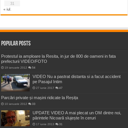
31
« iul.
Popular Posts
Protestul ia amploare la Resita, in jur de 800 de oameni in fata
prefecturii VIDEO/FOTO
19 ianuarie 2012
54
VIDEO Nu a pastrat distanta si a facut accident
pe Pasajul Intim
27 iunie 2017
47
Parcări private și mașini ridicate la Reșița
10 ianuarie 2012
33
UPDATE VIDEO A mai plecat un OM dintre noi,
părintele Nicoară slujește în ceruri
17 iunie 2013
31