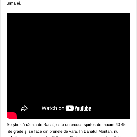
urma ei.
Se știe că răchia de Banat, este un produs spirtos de maxim 40-45
de grade şi se face din prunele de vară. În Banatul Montan, nu