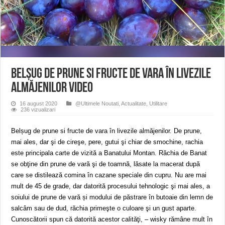
ANUNŢ OPRIRE APĂ în CARANSEBEȘ – 04.08.2026 – avarie – Calea Severinu
ANUNŢ OPRIRE APĂ în CARANSEBEȘ avarie
ANUNȚ OPRIRE APĂ în Reșița, cartier Țerova – avarie – 04.08.2026
Belșug de prune si fructe de vara în livezile
almăjenilor VIDEO
16 august 2020
@Ultimele Noutati
,
Actualitate
,
Utilitare
236 vizualizari
Belșug de prune si fructe de vara în livezile almăjenilor. De prune,
mai ales, dar şi de cireşe, pere, gutui şi chiar de smochine, rachia
este principala carte de vizită a Banatului Montan. Răchia de Banat
se obţine din prune de vară şi de toamnă, lăsate la macerat după
care se distilează comina în cazane speciale din cupru. Nu are mai
mult de 45 de grade, dar datorită procesului tehnologic şi mai ales, a
soiului de prune de vară și modului de păstrare în butoaie din lemn de
salcâm sau de dud, răchia primeşte o culoare şi un gust aparte.
Cunoscătorii spun că datorită acestor calităţi, – wisky rămâne mult în