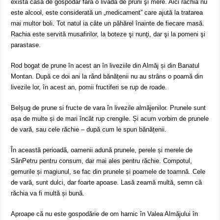
există casa de gospodar fără o livadă de pruni şi mere. Aici răchia nu
este alcool, este considerată un „medicament” care ajută la tratarea
mai multor boli. Tot natul ia câte un păhărel înainte de fiecare masă.
Rachia este servită musafirilor, la boteze şi nunţi, dar şi la pomeni şi
parastase.
Rod bogat de prune în acest an în liveziile din Almăj și din Banatul
Montan. După ce doi ani la rând bănățenii nu au strâns o poamă din
livezile lor, în acest an, pomii fructiferi se rup de roade.
Belșug de prune si fructe de vara în livezile almăjenilor. Prunele sunt
așa de multe și de mari încât rup crengile. Și acum vorbim de prunele
de vară, sau cele răchie – după cum le spun bănățenii.
În această perioadă, oamenii adună prunele, perele și merele de
SânPetru pentru consum, dar mai ales pentru răchie. Compotul,
gemurile și magiunul, se fac din prunele și poamele de toamnă. Cele
de vară, sunt dulci, dar foarte apoase. Lasă zeamă multă, semn că
răchia va fi multă și bună.
Aproape că nu este gospodărie de om harnic în Valea Almăjului în