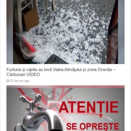
Furtuna și vijelia au lovit Valea Almăjului și zona Oravița –
Cărbunari VIDEO
22 de ore ago