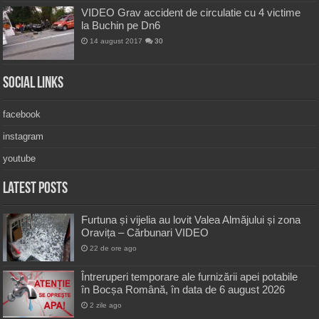
VIDEO Grav accident de circulatie cu 4 victime
la Buchin pe Dn6
14 august 2017
30
Social Links
facebook
instagram
youtube
Latest Posts
Furtuna și vijelia au lovit Valea Almăjului și zona
Oravița – Cărbunari VIDEO
22 de ore ago
Întreruperi temporare ale furnizării apei potabile
în Bocșa Română, în data de 6 august 2026
2 zile ago