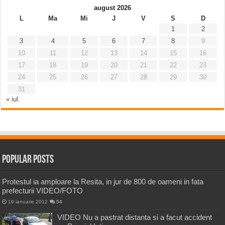
august 2026
L
Ma
Mi
J
V
S
D
1
2
3
4
5
6
7
8
9
10
11
12
13
14
15
16
17
18
19
20
21
22
23
24
25
26
27
28
29
30
31
« iul.
Popular Posts
Protestul ia amploare la Resita, in jur de 800 de oameni in fata
prefecturii VIDEO/FOTO
19 ianuarie 2012
54
VIDEO Nu a pastrat distanta si a facut accident