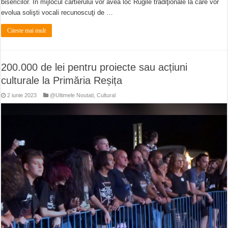
bisericilor. În mijlocul cartierului vor avea loc Rugile tradiţionale la care vor
evolua solişti vocali recunoscuţi de …
Citeste mai mult
200.000 de lei pentru proiecte sau acțiuni
culturale la Primăria Reșița
2 iunie 2023
@Ultimele Noutati
,
Cultural