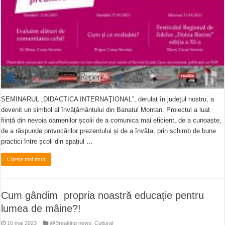
SEMINARUL „DIDACTICA INTERNAŢIONAL”, derulat în județul nostru, a
devenit un simbol al învăţământului din Banatul Montan. Proiectul a luat
ființă din nevoia oamenilor școlii de a comunica mai eficient, de a cunoaște,
de a răspunde provocărilor prezentului și de a învăța, prin schimb de bune
practici între școli din spațiul …
Citeste mai mult
Cum gândim propria noastră educație pentru
lumea de mâine?!
10 mai 2023
@Breaking news
,
Cultural