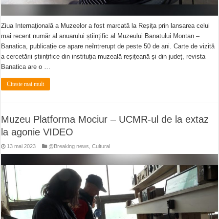
Ziua Internaţională a Muzeelor a fost marcată la Reșița prin lansarea celui
mai recent număr al anuarului științific al Muzeului Banatului Montan –
Banatica, publicație ce apare neîntrerupt de peste 50 de ani. Carte de vizită
a cercetării științifice din instituția muzeală reșițeană și din județ, revista
Banatica are o …
Citeste mai mult
Muzeu Platforma Mociur – UCMR-ul de la extaz
la agonie VIDEO
13 mai 2023
@Breaking news
,
Cultural