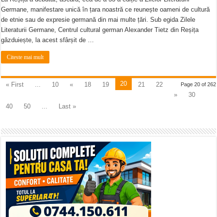
Germane, manifestare unică în țara noastră ce reunește oameni de cultură
de etnie sau de expresie germană din mai multe țări. Sub egida Zilele
Literaturii Germane, Centrul cultural german Alexander Tietz din Reșița
găzduiește, la acest sfârșit de …
Citeste mai mult
20
« First
...
10
«
18
19
21
22
Page 20 of 262
»
30
40
50
...
Last »