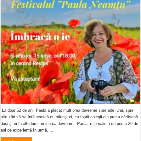
La doar 52 de ani, Paula a plecat mult prea devreme spre alte lumi, spre
alte zări să se întâlnească cu părinţii ei, cu foştii colegii din presa cărășană
duşi şi ei în alte lumi, unii prea devreme. Paula, o jurnalistă cu peste 20 de
ani de experienţă în urmă, …