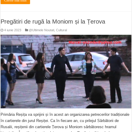
Citeste mai mult
Pregătiri de rugă la Moniom și la Țerova
4 iunie 2023
@Ultimele Noutati
,
Cultural
Primăria Reșița va sprijini și în acest an organizarea petrecerilor tradiționale
în cartierele din jurul Reșiței. Ca în fiecare an, cu prilejul Sărbătorii de
Rusalii, reșițenii din cartierele Țerova și Moniom sărbătoresc hramul