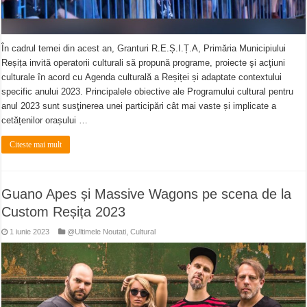
În cadrul temei din acest an, Granturi R.E.Ș.I.Ț.A, Primăria Municipiului
Reșița invită operatorii culturali să propună programe, proiecte şi acţiuni
culturale în acord cu Agenda culturală a Reșiței și adaptate contextului
specific anului 2023. Principalele obiective ale Programului cultural pentru
anul 2023 sunt susţinerea unei participări cât mai vaste și implicate a
cetățenilor orașului …
Citeste mai mult
Guano Apes și Massive Wagons pe scena de la
Custom Reșița 2023
1 iunie 2023
@Ultimele Noutati
,
Cultural