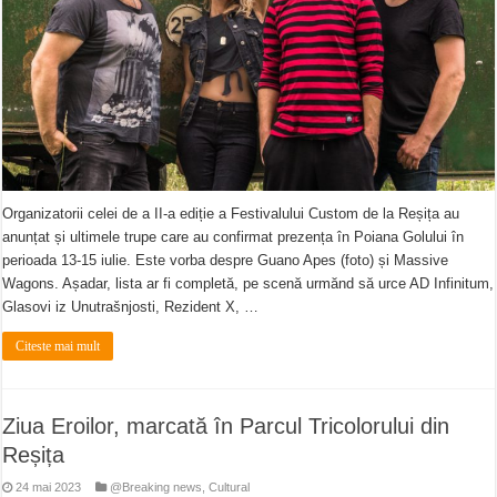
Organizatorii celei de a II-a ediție a Festivalului Custom de la Reșița au
anunțat și ultimele trupe care au confirmat prezența în Poiana Golului în
perioada 13-15 iulie. Este vorba despre Guano Apes (foto) și Massive
Wagons. Așadar, lista ar fi completă, pe scenă urmănd să urce AD Infinitum,
Glasovi iz Unutrašnjosti, Rezident X, …
Citeste mai mult
Ziua Eroilor, marcată în Parcul Tricolorului din
Reșița
24 mai 2023
@Breaking news
,
Cultural