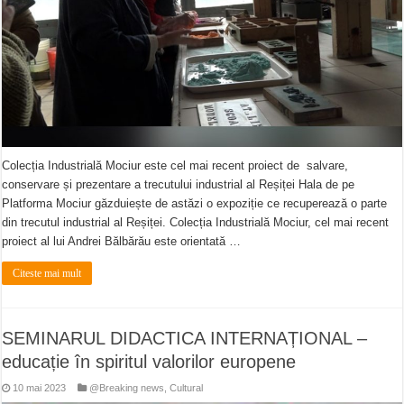
Colecția Industrială Mociur este cel mai recent proiect de salvare,
conservare și prezentare a trecutului industrial al Reșiței Hala de pe
Platforma Mociur găzduiește de astăzi o expoziție ce recuperează o parte
din trecutul industrial al Reșiței. Colecția Industrială Mociur, cel mai recent
proiect al lui Andrei Bălbărău este orientată …
Citeste mai mult
SEMINARUL DIDACTICA INTERNAȚIONAL –
educație în spiritul valorilor europene
10 mai 2023
@Breaking news
,
Cultural