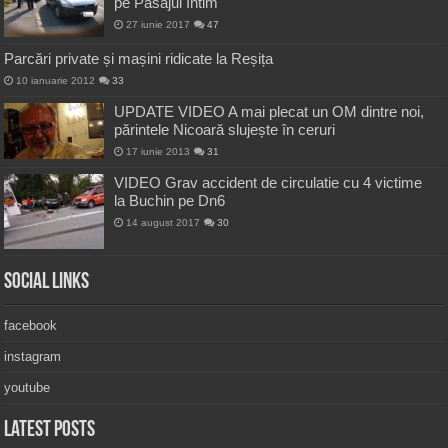
pe Pasajul Intim
27 iunie 2017
47
Parcări private și mașini ridicate la Reșița
10 ianuarie 2012
33
UPDATE VIDEO A mai plecat un OM dintre noi,
părintele Nicoară slujește în ceruri
17 iunie 2013
31
VIDEO Grav accident de circulatie cu 4 victime
la Buchin pe Dn6
14 august 2017
30
Social Links
facebook
instagram
youtube
Latest Posts