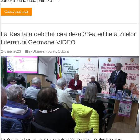
pornește de la două premize: …
Citeste mai mult
La Reșița a debutat cea de-a 33-a ediție a Zilelor
Literaturii Germane VIDEO
5 mai 2023
@Ultimele Noutati
,
Cultural
La Reșița a debutat, aseară, cea de-a 33-a ediție a Zilelor Literaturii