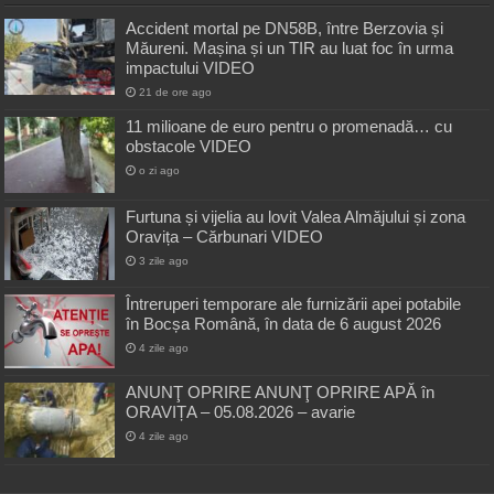
Accident mortal pe DN58B, între Berzovia și
Măureni. Mașina și un TIR au luat foc în urma
impactului VIDEO
21 de ore ago
11 milioane de euro pentru o promenadă… cu
obstacole VIDEO
o zi ago
Furtuna și vijelia au lovit Valea Almăjului și zona
Oravița – Cărbunari VIDEO
3 zile ago
Întreruperi temporare ale furnizării apei potabile
în Bocșa Română, în data de 6 august 2026
4 zile ago
ANUNŢ OPRIRE ANUNŢ OPRIRE APĂ în
ORAVIȚA – 05.08.2026 – avarie
4 zile ago