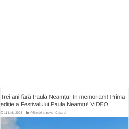
Miresme de lavandă, mentă și flori de vară și râsete de copii la Carașova VIDEO
ANUNȚ OPRIRE APĂ în Reșița – avarie – 04.08.2026 – str. Văliugului și Plasto
ANUNŢ OPRIRE APĂ în CARANSEBEȘ – 04.08.2026 – avarie – Calea Severinu
Trei ani fără Paula Neamțu! In memoriam! Prima
ediție a Festivalului Paula Neamțu! VIDEO
11 iunie 2023
@Breaking news
,
Cultural