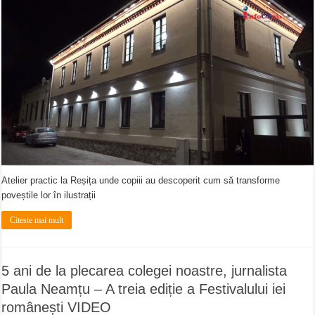
Atelier practic la Reșița unde copiii au descoperit cum să transforme
poveștile lor în ilustrații
Citeste mai mult
5 ani de la plecarea colegei noastre, jurnalista
Paula Neamțu – A treia ediție a Festivalului iei
românești VIDEO