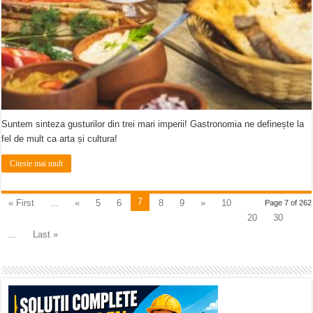
Suntem sinteza gusturilor din trei mari imperii! Gastronomia ne definește la
fel de mult ca arta și cultura!
Citeste mai mult
7
« First
...
«
5
6
8
9
»
10
Page 7 of 262
20
30
...
Last »