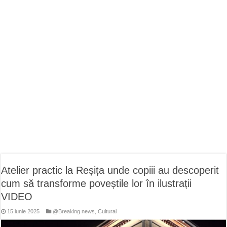
ANUNŢ OPRIRE APĂ în CARANSEBEȘ avarie
ANUNȚ OPRIRE APĂ în Reșița, cartier Țerova – avarie – 04.08.2026
ANUNȚ OPRIRE APĂ în Reșița – avarie – 03.08.2026 – Calea Caransebeșului
Atelier practic la Reșița unde copiii au descoperit
cum să transforme poveștile lor în ilustrații
VIDEO
15 iunie 2025
@Breaking news
,
Cultural