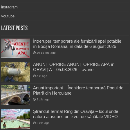
instagram
youtube
Latest Posts
Întreruperi temporare ale furnizării apei potabile
în Bocșa Română, în data de 6 august 2026
20 de ore ago
ANUNŢ OPRIRE ANUNŢ OPRIRE APĂ în
ORAVIȚA – 05.08.2026 – avarie
o zi ago
Anunț important – Închidere temporară Podul de
Piatră din Herculane
2 zile ago
Ștrandul Termal Ring din Oravița – locul unde
natura a ascuns un izvor de sănătate VIDEO
2 zile ago