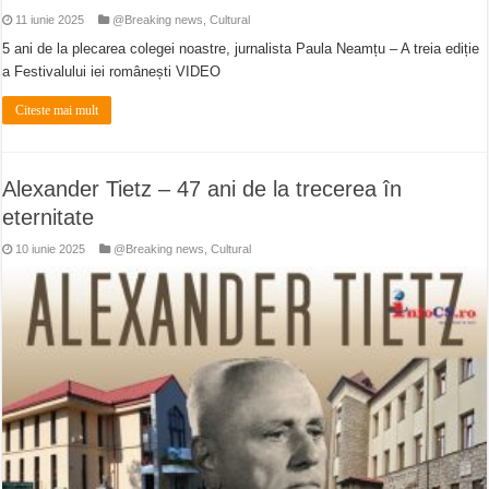
11 iunie 2025
@Breaking news
,
Cultural
5 ani de la plecarea colegei noastre, jurnalista Paula Neamțu – A treia ediție
a Festivalului iei românești VIDEO
Citeste mai mult
Alexander Tietz – 47 ani de la trecerea în
eternitate
10 iunie 2025
@Breaking news
,
Cultural