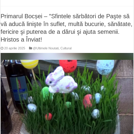
Primarul Bocșei – ”Sfintele sărbători de Paşte să
vă aducă linişte în suflet, multă bucurie, sănătate,
fericire şi puterea de a dărui şi ajuta semenii.
Hristos a Înviat!
20 aprilie 2025
@Ultimele Noutati
,
Cultural