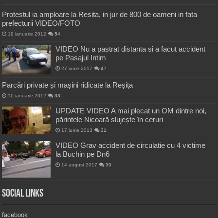
Protestul ia amploare la Resita, in jur de 800 de oameni in fata
prefecturii VIDEO/FOTO
19 ianuarie 2012
54
VIDEO Nu a pastrat distanta si a facut accident
pe Pasajul Intim
27 iunie 2017
47
Parcări private și mașini ridicate la Reșița
10 ianuarie 2012
33
UPDATE VIDEO A mai plecat un OM dintre noi,
părintele Nicoară slujește în ceruri
17 iunie 2013
31
VIDEO Grav accident de circulatie cu 4 victime
la Buchin pe Dn6
14 august 2017
30
Social Links
facebook