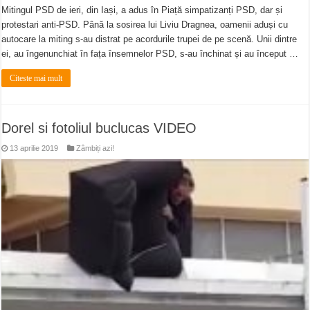
Mitingul PSD de ieri, din Iași, a adus în Piață simpatizanți PSD, dar și
protestari anti-PSD. Până la sosirea lui Liviu Dragnea, oamenii aduși cu
autocare la miting s-au distrat pe acordurile trupei de pe scenă. Unii dintre
ei, au îngenunchiat în fața însemnelor PSD, s-au închinat și au început …
Citeste mai mult
Dorel si fotoliul buclucas VIDEO
13 aprilie 2019
Zâmbiți azi!