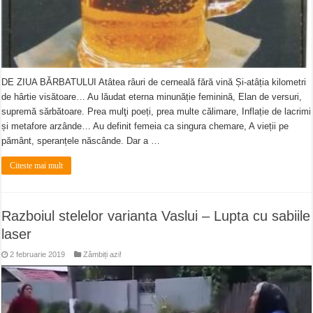
DE ZIUA BĂRBATULUI Atâtea râuri de cerneală fără vină Și-atâția kilometri
de hârtie visătoare… Au lăudat eterna minunăție feminină, Elan de versuri,
supremă sărbătoare. Prea mulţi poeți, prea multe călimare, Inflație de lacrimi
și metafore arzânde… Au definit femeia ca singura chemare, A vieții pe
pământ, speranțele născânde. Dar a …
Citeste mai mult
Razboiul stelelor varianta Vaslui – Lupta cu sabiile
laser
2 februarie 2019
Zâmbiți azi!