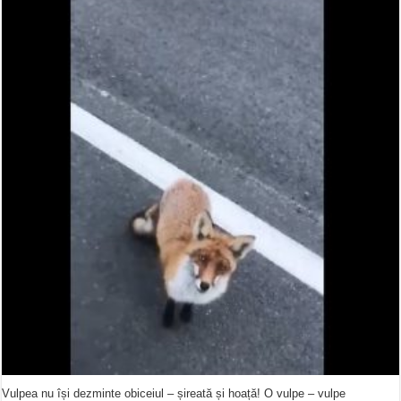
Vulpea nu își dezminte obiceiul – șireată și hoață! O vulpe – vulpe