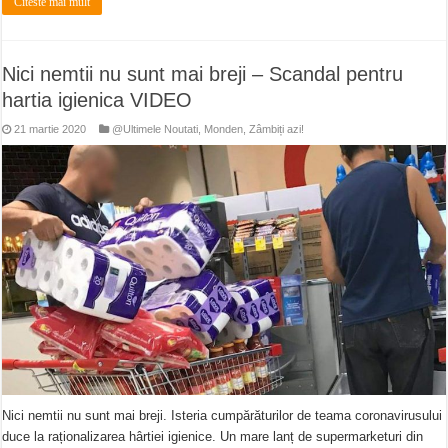
Citeste mai mult
Nici nemtii nu sunt mai breji – Scandal pentru
hartia igienica VIDEO
21 martie 2020
@Ultimele Noutati
,
Monden
,
Zâmbiți azi!
Nici nemtii nu sunt mai breji. Isteria cumpărăturilor de teama coronavirusului
duce la raționalizarea hârtiei igienice. Un mare lanț de supermarketuri din