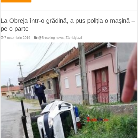
La Obreja într-o grădină, a pus poliţia o maşină –
pe o parte
7 octombrie 2019
@Breaking news
,
Zâmbiți azi!