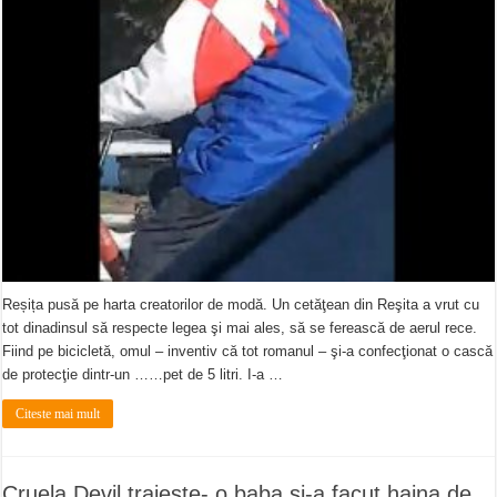
Reșița pusă pe harta creatorilor de modă. Un cetăţean din Reşita a vrut cu
tot dinadinsul să respecte legea şi mai ales, să se ferească de aerul rece.
Fiind pe bicicletă, omul – inventiv că tot romanul – şi-a confecţionat o cască
de protecţie dintr-un ……pet de 5 litri. I-a …
Citeste mai mult
Cruela Devil traieste- o baba si-a facut haina de