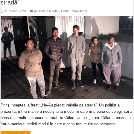
stradă”
31 martie 2020
@Ultimele Noutati
,
Politie
,
Zâmbiți azi!
Prinşi noaptea la furat: „Ne-Au plecat valorile pe stradă”. Un poliţist a
prezentat într-o manieră neobişnuită modul în care împreună cu colegii săi a
prins mai multe persoane la furat, în Călan. Un poliţist din Călan a prezentat
într-o manieră inedită modul în care a prins mai multe de persoane …