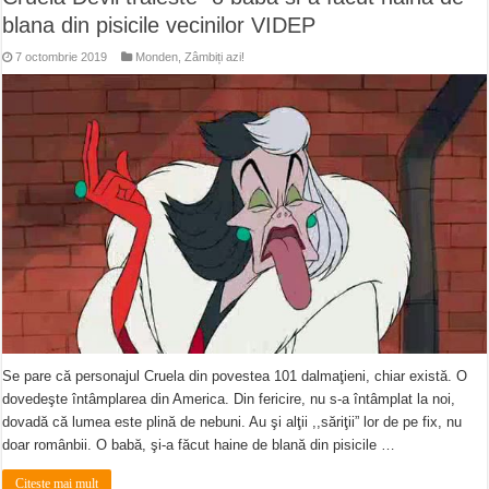
blana din pisicile vecinilor VIDEP
7 octombrie 2019
Monden
,
Zâmbiți azi!
Se pare că personajul Cruela din povestea 101 dalmaţieni, chiar există. O
dovedeşte întâmplarea din America. Din fericire, nu s-a întâmplat la noi,
dovadă că lumea este plină de nebuni. Au şi alţii ,,săriţii” lor de pe fix, nu
doar românbii. O babă, şi-a făcut haine de blană din pisicile …
Citeste mai mult