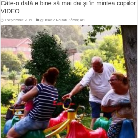
Câte-o dată e bine să mai dai şi în mintea copiilor
VIDEO
1 septembrie 2019
@Ultimele Noutati
,
Zâmbiți azi!