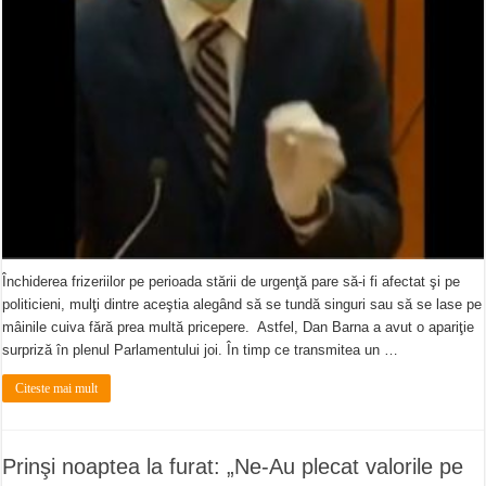
Închiderea frizeriilor pe perioada stării de urgenţă pare să-i fi afectat şi pe
politicieni, mulţi dintre aceştia alegând să se tundă singuri sau să se lase pe
mâinile cuiva fără prea multă pricepere. Astfel, Dan Barna a avut o apariţie
surpriză în plenul Parlamentului joi. În timp ce transmitea un …
Citeste mai mult
Prinşi noaptea la furat: „Ne-Au plecat valorile pe