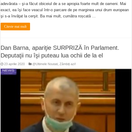
adevărata – şi-a făcut obiceiul de a se apropia foarte mult de oameni. Mai
exact, ea îşi face veacul într-o parcare de pe marginea unui drum european
şi s-a învăţat la cerşit. Ba mai mult, cumătra roșcată …
Citeste mai mult
Dan Barna, apariţie SURPRIZĂ în Parlament.
Deputaţii nu îşi puteau lua ochii de la el
23 aprilie 2020
@Ultimele Noutati
,
Zâmbiți azi!