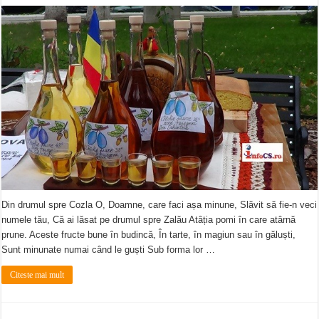
Din drumul spre Cozla O, Doamne, care faci așa minune, Slăvit să fie-n veci
numele tău, Că ai lăsat pe drumul spre Zalău Atâția pomi în care atârnă
prune. Aceste fructe bune în budincă, În tarte, în magiun sau în găluști,
Sunt minunate numai când le guști Sub forma lor …
Citeste mai mult