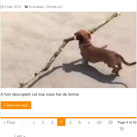
3 iulie 2019
Actualitate
,
Zâmbiți azi!
A fost descoperit cel mai mare hot de lemne
Citeste mai mult
4
« First
...
«
2
3
5
6
»
10
20
Page 4 of 33
30
...
Last »