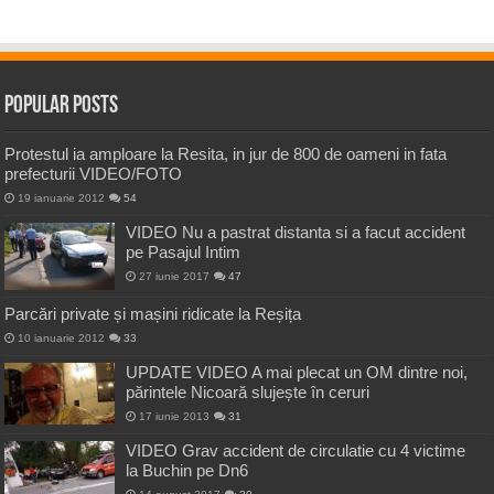
Popular Posts
Protestul ia amploare la Resita, in jur de 800 de oameni in fata
prefecturii VIDEO/FOTO
19 ianuarie 2012
54
VIDEO Nu a pastrat distanta si a facut accident
pe Pasajul Intim
27 iunie 2017
47
Parcări private și mașini ridicate la Reșița
10 ianuarie 2012
33
UPDATE VIDEO A mai plecat un OM dintre noi,
părintele Nicoară slujește în ceruri
17 iunie 2013
31
VIDEO Grav accident de circulatie cu 4 victime
la Buchin pe Dn6