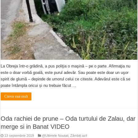
La Obreja într-o grădină, a pus poliţia o maşină – pe o parte. Afirmaţia nu
este o doar vorbă goală, este purul adevăr. Sau poate este doar un uşor
spirit de glumă – depinde de umorul celui ce citeste. Adevărul este că se
poate întâmpla oricui și nu trebuie făcut …
Citeste mai mult
Oda rachiei de prune – Oda turtului de Zalau, dar
merge si in Banat VIDEO
13 septembrie 2019
@Ultimele Noutati
,
Zâmbiți azi!