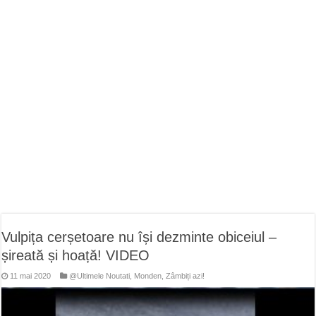
ANUNŢ OPRIRE APĂ în CARANSEBEȘ – 04.08.2026 – avarie – Calea Severinu
ANUNŢ OPRIRE APĂ în CARANSEBEȘ avarie
ANUNȚ OPRIRE APĂ în Reșița, cartier Țerova – avarie – 04.08.2026
Vulpița cerșetoare nu își dezminte obiceiul –
șireată și hoață! VIDEO
11 mai 2020
@Ultimele Noutati
,
Monden
,
Zâmbiți azi!