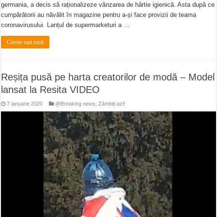
germania, a decis să raționalizeze vânzarea de hârtie igienică. Asta după ce
cumpărătorii au năvălit în magazine pentru a-și face provizii de teama
coronavirusului. Lanțul de supermarketuri a …
Citeste mai mult
Reșița pusă pe harta creatorilor de modă – Model
lansat la Resita VIDEO
7 ianuarie 2020
@Breaking news
,
Zâmbiți azi!