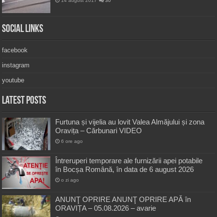
14 august 2017
30
Social Links
facebook
instagram
youtube
Latest Posts
Furtuna și vijelia au lovit Valea Almăjului și zona
Oravița – Cărbunari VIDEO
6 ore ago
Întreruperi temporare ale furnizării apei potabile
în Bocșa Română, în data de 6 august 2026
o zi ago
ANUNŢ OPRIRE ANUNŢ OPRIRE APĂ în
ORAVIȚA – 05.08.2026 – avarie