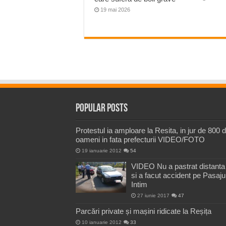
19 mai 2026
Popular Posts
Protestul ia amploare la Resita, in jur de 800 
oameni in fata prefecturii VIDEO/FOTO
19 ianuarie 2012
54
VIDEO Nu a pastrat distanta
si a facut accident pe Pasaju
Intim
27 iunie 2017
47
Parcări private și mașini ridicate la Reșița
10 ianuarie 2012
33