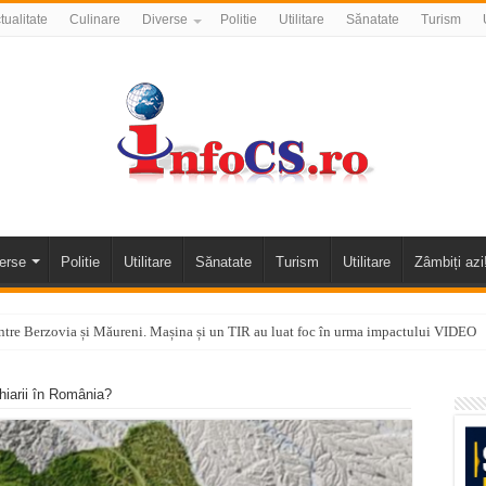
tualitate
Culinare
Diverse
Politie
Utilitare
Sănatate
Turism
erse
Politie
Utilitare
Sănatate
Turism
Utilitare
Zâmbiți azi
tre Berzovia și Măureni. Mașina și un TIR au luat foc în urma impactului VIDEO
 o promenadă… cu obstacole VIDEO
hiarii în România?
alea Almăjului și zona Oravița – Cărbunari VIDEO
nizării apei potabile în Bocșa Română, în data de 6 august 2026
E APĂ în ORAVIȚA – 05.08.2026 – avarie