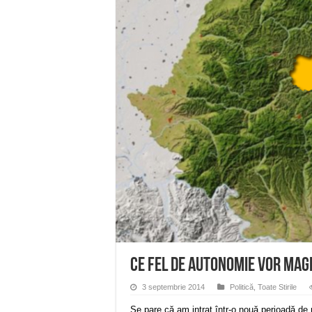
Anunț important – Închidere 
Ștrandul Termal Ring din Ora
Miresme de lavandă, mentă și 
ANUNȚ OPRIRE APĂ în Reșița 
ANUNŢ OPRIRE APĂ în CARAN
Ce fel de autonomie vor magh
3 septembrie 2014
Politică
,
Toate Stirile
Se pare că am intrat într-o nouă perioadă de m