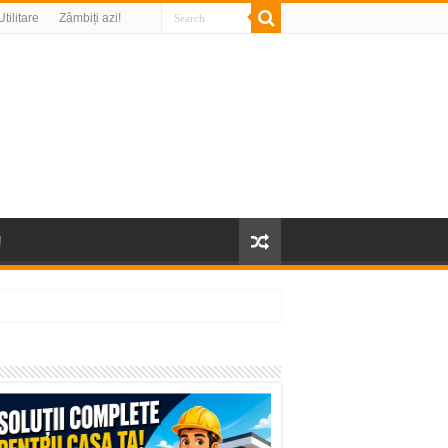
Utilitare
Zâmbiți azi!
!