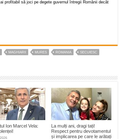
i profitabil să joci pe degete guvernul întregii Românii decât
MAGHIARII
MURES
ROMANIA
SECUIESC
ul Ion Marcel Vela:
La mulți ani, dragi tați!
olenței!
Respect pentru devotamentul
și implicarea pe care le arătați
 2026