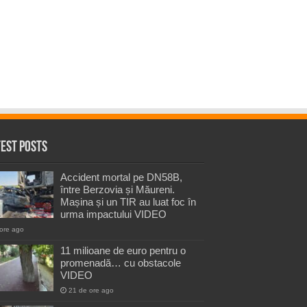
test Posts
Accident mortal pe DN58B,
între Berzovia și Măureni.
Mașina și un TIR au luat foc în
urma impactului VIDEO
ore ago
11 milioane de euro pentru o
promenadă… cu obstacole
VIDEO
21 de ore ago