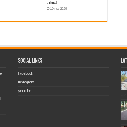
zilnic!
10 mai 2026
Social Links
La
de
facebook
instagram
youtube
7 
l