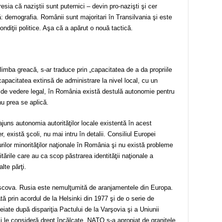
esia că naziştii sunt puternici – devin pro-nazişti şi cer
 demografia. Românii sunt majoritari în Transilvania şi este
condiţii politice. Aşa că a apărut o nouă tactică.
ba greacă, s-ar traduce prin „capacitatea de a da propriile
capacitatea extinsă de administrare la nivel local, cu un
 de vedere legal, în România există destulă autonomie pentru
 nu prea se aplică.
juns autonomia autorităţilor locale existentă în acest
 există şcoli, nu mai intru în detalii. Consiliul Europei
ilor minorităţilor naţionale în România şi nu există probleme
tările care au ca scop păstrarea identităţii naţionale a
lte părţi.
Moscova. Rusia este nemulţumită de aranjamentele din Europa.
ată prin acordul de la Helsinki din 1977 şi de o serie de
cheiate după dispariţia Pactului de la Varşovia şi a Uniunii
i le consideră drept încălcate. NATO s-a apropiat de graniţele