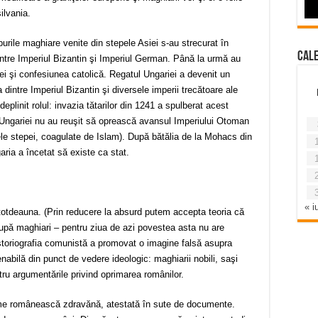
ilvania.
burile maghiare venite din stepele Asiei s-au strecurat în
Cal
ntre Imperiul Bizantin şi Imperiul German. Până la urmă au
ei şi confesiunea catolică. Regatul Ungariei a devenit un
dintre Imperiul Bizantin şi diversele imperii trecătoare ale
deplinit rolul: invazia tătarilor din 1241 a spulberat acest
i Ungariei nu au reuşit să oprească avansul Imperiului Otoman
ele stepei, coagulate de Islam). După bătălia de la Mohacs din
ria a încetat să existe ca stat.
« iu
ntotdeauna. (Prin reducere la absurd putem accepta teoria că
după maghiari – pentru ziua de azi povestea asta nu are
 Istoriografia comunistă a promovat o imagine falsă asupra
nabilă din punct de vedere ideologic: maghiarii nobili, saşi
tru argumentările privind oprimarea românilor.
bilime românească zdravănă, atestată în sute de documente.