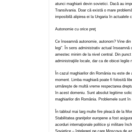
atunci maghiarii devin sovietici. Dacă au impr
Transilvania. Doar că există o mare problemă:
imposibilă alipirea ei la Ungaria în actualele 
Autonomie cu orice preţ
Ce înseamnă autonomie, autonom? Vine din lim
legi”. În sens administrativ actual înseamnă 
amestec minim de la nivel central. Din punct
administraţiile locale, dar ca de obicei legile
În cazul maghiarilor din România nu este de a
moment. Limba maghiară poate fi folosită liber,
urmăreşte de multă vreme respectarea dreptur
în acest domeniu. Sunt absolut legitime solici
maghiarilor din România. Problemele sunt în a
În tabloul mai larg multe fire pleacă de la 
Stabilitatea graniţelor europene a fost asigur
acorduri internaţionale politice şi militare în
Sovietice – înţelegeri pe care Moscova de az