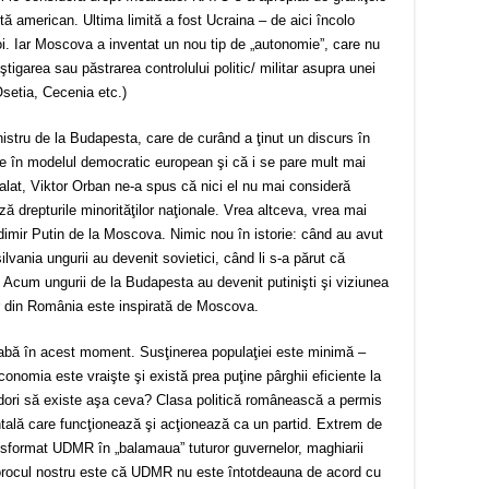
tă american. Ultima limită a fost Ucraina – de aici încolo
. Iar Moscova a inventat un nou tip de „autonomie”, care nu
igarea sau păstrarea controlului politic/ militar asupra unei
Osetia, Cecenia etc.)
inistru de la Budapesta, care de curând a ţinut un discurs în
e în modelul democratic european şi că i se pare mult mai
alat, Viktor Orban ne-a spus că nici el nu mai consideră
ază drepturile minorităţilor naţionale. Vrea altceva, vrea mai
imir Putin de la Moscova. Nimic nou în istorie: când au avut
vania ungurii au devenit sovietici, când li s-a părut că
ti. Acum ungurii de la Budapesta au devenit putinişti şi viziunea
r din România este inspirată de Moscova.
abă în acest moment. Susţinerea populaţiei este minimă –
Economia este vraişte şi există prea puţine pârghii eficiente la
r dori să existe aşa ceva? Clasa politică românească a permis
lă care funcţionează şi acţionează ca un partid. Extrem de
ransformat UDMR în „balamaua” tuturor guvernelor, maghiarii
orocul nostru este că UDMR nu este întotdeauna de acord cu