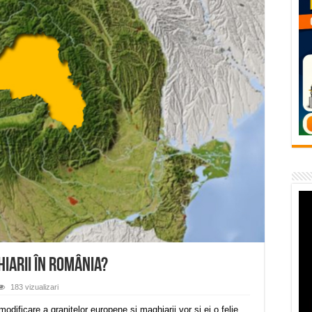
temporară Podul de Piatră din Herculane
vița – locul unde natura a ascuns un izvor de sănătate VIDEO
flori de vară și râsete de copii la Carașova VIDEO
– avarie – 04.08.2026 – str. Văliugului și Plastomet
SEBEȘ – 04.08.2026 – avarie – Calea Severinului
iarii în România?
183 vizualizari
odificare a graniţelor europene şi maghiarii vor şi ei o felie