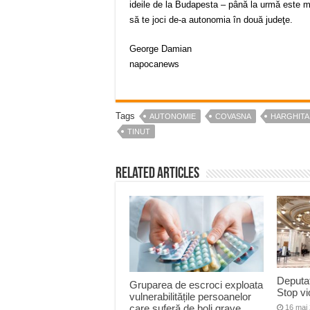
ideile de la Budapesta – până la urmă este ma
să te joci de-a autonomia în două judeţe.
George Damian
napocanews
Tags
AUTONOMIE
COVASNA
HARGHITA
TINUT
Related Articles
Deputat
Gruparea de escroci exploata
Stop vi
vulnerabilitățile persoanelor
care suferă de boli grave
16 mai