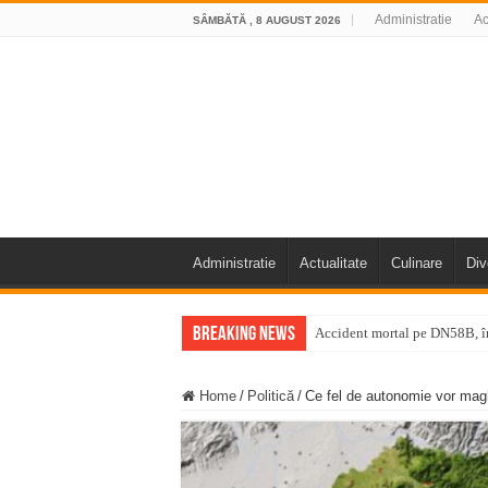
Administratie
Ac
SÂMBĂTĂ , 8 AUGUST 2026
Administratie
Actualitate
Culinare
Div
Breaking News
Accident mortal pe DN58B, în
11 milioane de euro pentru
Home
/
Politică
/
Ce fel de autonomie vor mag
Furtuna și vijelia au lovit V
Întreruperi temporare ale fur
ANUNŢ OPRIRE ANUNŢ OPRIR