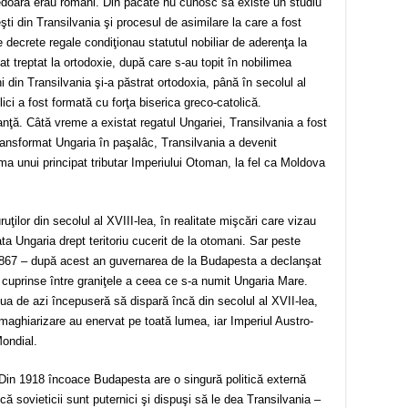
nedoara erau români. Din păcate nu cunosc să existe un studiu
ti din Transilvania şi procesul de asimilare la care a fost
decrete regale condiţionau statutul nobiliar de aderenţa la
at treptat la ortodoxie, după care s-au topit în nobilimea
din Transilvania şi-a păstrat ortodoxia, până în secolul al
ici a fost formată cu forţa biserica greco-catolică.
nţă. Câtă vreme a existat regatul Ungariei, Transilvania a fost
ansformat Ungaria în paşalâc, Transilvania a devenit
orma unui principat tributar Imperiului Otoman, la fel ca Moldova
uţilor din secolul al XVIII-lea, în realitate mişcări care vizau
ta Ungaria drept teritoriu cucerit de la otomani. Sar peste
 1867 – după acest an guvernarea de la Budapesta a declanşat
 cuprinse între graniţele a ceea ce s-a numit Ungaria Mare.
ua de azi începuseră să dispară încă din secolul al XVII-lea,
 de maghiarizare au enervat pe toată lumea, iar Imperiul Austro-
ondial.
 Din 1918 încoace Budapesta are o singură politică externă
ă sovieticii sunt puternici şi dispuşi să le dea Transilvania –