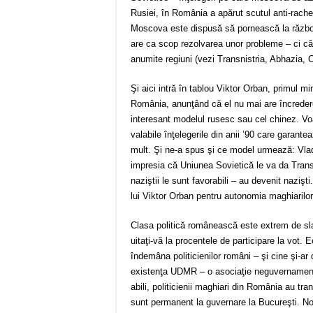
Rusiei, în România a apărut scutul anti-rache
Moscova este dispusă să pornească la război
are ca scop rezolvarea unor probleme – ci câşt
anumite regiuni (vezi Transnistria, Abhazia, 
Şi aici intră în tablou Viktor Orban, primul m
România, anunţând că el nu mai are încreder
interesant modelul rusesc sau cel chinez. Vo
valabile înţelegerile din anii ’90 care garante
mult. Şi ne-a spus şi ce model urmează: Vlad
impresia că Uniunea Sovietică le va da Transil
naziştii le sunt favorabili – au devenit naziş
lui Viktor Orban pentru autonomia maghiarilo
Clasa politică românească este extrem de sl
uitaţi-vă la procentele de participare la vot. 
îndemâna politicienilor români – şi cine şi-a
existenţa UDMR – o asociaţie neguvernamenta
abili, politicienii maghiari din România au t
sunt permanent la guvernare la Bucureşti. N