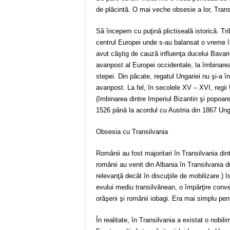
de plăcintă. O mai veche obsesie a lor, Trans
Să începem cu puţină plictiseală istorică. Tri
centrul Europei unde s-au balansat o vreme î
avut câştig de cauză influenţa ducelui Bavari
avanpost al Europei occidentale, la îmbinarea 
stepei. Din păcate, regatul Ungariei nu şi-a în
avanpost. La fel, în secolele XV – XVI, regi
(îmbinarea dintre Imperiul Bizantin şi popoar
1526 până la acordul cu Austria din 1867 Unga
Obsesia cu Transilvania
Românii au fost majoritari în Transilvania di
românii au venit din Albania în Transilvania 
relevanţă decât în discuţiile de mobilizare.)
evului mediu transilvănean, o împărţire conve
orăşeni şi românii iobagi. Era mai simplu pen
În realitate, în Transilvania a existat o no