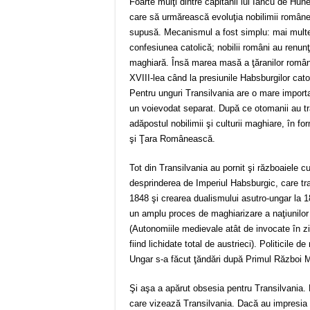
Foarte mulţi dintre căpitanii lui Iancu de Hu
care să urmărească evoluţia nobilimii româneş
supusă. Mecanismul a fost simplu: mai multe 
confesiunea catolică; nobilii români au renunţ
maghiară. Însă marea masă a ţăranilor români 
XVIII-lea când la presiunile Habsburgilor catol
Pentru unguri Transilvania are o mare importa
un voievodat separat. După ce otomanii au tr
adăpostul nobilimii şi culturii maghiare, în f
şi Ţara Românească.
Tot din Transilvania au pornit şi războaiele cur
desprinderea de Imperiul Habsburgic, care tra
1848 şi crearea dualismului asutro-ungar la
un amplu proces de maghiarizare a naţiunilor
(Autonomiile medievale atât de invocate în zi
fiind lichidate total de austrieci). Politicile
Ungar s-a făcut ţăndări după Primul Război M
Şi aşa a apărut obsesia pentru Transilvania.
care vizează Transilvania. Dacă au impresia c