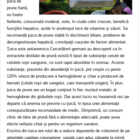
ţuica de
prune fiartă,
nu foarte
fierbinte, consumată moderat, este, în ciuda celor crezute, benefică
funcţiilor hepatice, avide în anotimpul rece de vitamine şi săruri. Se
recomandă ţuica de prune slabă în dischinezii biliare, probleme de
decongestionare hepatică, constipaţii cauzate de factori alimentari.
Ţuica este antianemica Cercetătorii germani au descoperit ca în
extractele distilate de prună există 6 tipuri de substanţe cerute de
celulele roşii sanguine, ce sunt rapid absorbite în stomac. Aceste
substanţe, prezente din abundenţă în ţuică, pot creşte cu peste
120% viteza de producere a hemoglobinei şi chiar a producerii de
hematii (celule roşii ale sangelui, care transportă oxigen). În plus,
ţuica de prune are un bogat conţinut în fier, nucleul metalic al
hemoglobnei din globulele roşii. Dar acest lucru nu înseamnă nici pe
departe că anemia se previne cu ţuică, în lipsa unei alimentaţii
corespunzătoare recomandate de medic. Dimpotrivă, un consum
zilnic de tărie de prună fără o alimentaţie adecvată, poate avea
efecte nefaste chiar şi pentru un organism sanatos.
Enzima din tuica are rolul de a reduce depunerile de colesterol de pe
arteridele capilare coronariene, vasele care aduc sângele la inimă.