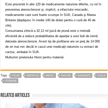
Este prezentă în alte 120 de medicamente naturiste diferite, cu rol în
prevenirea aterosclerozei şi, implicit, a infarctului miocardic,
medicamente care sunt foarte scumpe în SUA, Canada şi Marea
Britanie (depăşesc în medie 140 de dolari pentru o cură de 45 de
zile).
Consumarea zilnică a 32,12 ml ţuică de prună este o metodă
eficientă de a reduce probabilitatea de apariţie a unor boli de inimă
datorate aterosclerozei. Acest tip de profilaxie are un preţ de 14.000
de ori mai mic decât in cazul unei medicaţii naturiste cu extract de
cactus, ambalat în SUA.
Multumiri prietenului Horst pentru material.
Tags
FICAT
HEPATICE
MEDIC
RACHIE
SANATATE
TUICA
VITAMINE
Related Articles