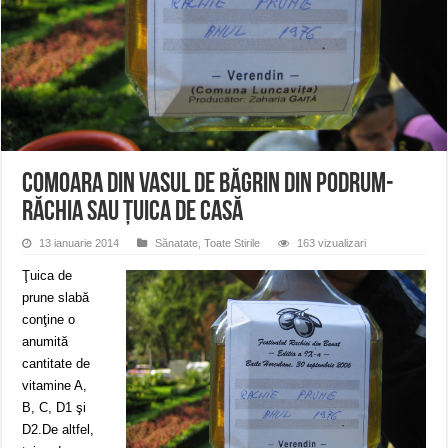
ANUNŢ OPRIRE APĂ în CARANSEBEȘ – 04.08.2026 – avarie – Calea Severinu
ANUNŢ OPRIRE APĂ în CARANSEBEȘ avarie
ANUNȚ OPRIRE APĂ în Reșița, cartier Țerova – avarie – 04.08.2026
Comoara din vasul de băgrin din podrum-
răchia sau țuica de casă
13 ianuarie 2014
Sănatate
,
Toate Stirile
163 vizualizari
Ţuica de
prune slabă
conţine o
anumită
cantitate de
vitamine A,
B, C, D1 şi
D2.De altfel,