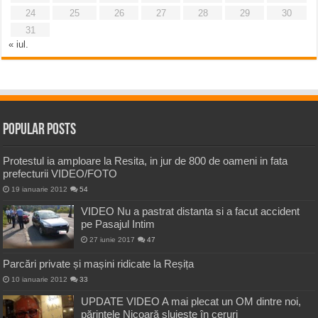
24
25
26
27
28
29
30
31
« iul.
Popular Posts
Protestul ia amploare la Resita, in jur de 800 de oameni in fata
prefecturii VIDEO/FOTO
19 ianuarie 2012
54
VIDEO Nu a pastrat distanta si a facut accident
pe Pasajul Intim
27 iunie 2017
47
Parcări private și mașini ridicate la Reșița
10 ianuarie 2012
33
UPDATE VIDEO A mai plecat un OM dintre noi,
părintele Nicoară slujește în ceruri