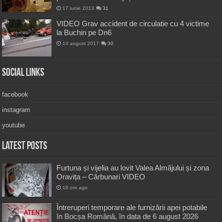
17 iunie 2013
31
VIDEO Grav accident de circulatie cu 4 victime
la Buchin pe Dn6
14 august 2017
30
Social Links
facebook
instagram
youtube
Latest Posts
Furtuna și vijelia au lovit Valea Almăjului și zona
Oravița – Cărbunari VIDEO
18 ore ago
Întreruperi temporare ale furnizării apei potabile
în Bocșa Română, în data de 6 august 2026