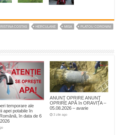
RISTINA COSTAS
HERCULANE
MISA
PLATOU CORONINI
ANUNŢ OPRIRE ANUNŢ
OPRIRE APĂ în ORAVIȚA –
peri temporare ale
05.08.2026 – avarie
ii apei potabile în
3 zile ago
Română, în data de 6
 2026
ago