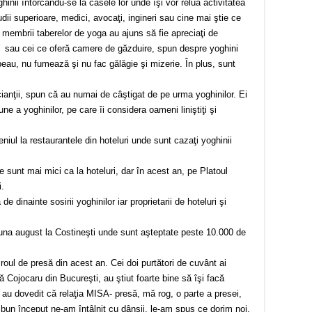
ghinii întorcându-se la casele lor unde îşi vor relua activitatea
udii superioare, medici, avocaţi, ingineri sau cine mai ştie ce
, membrii taberelor de yoga au ajuns să fie apreciaţi de
luri sau cei ce oferă camere de găzduire, spun despre yoghini
 beau, nu fumează şi nu fac gălăgie şi mizerie. În plus, sunt
ianţii, spun că au numai de câştigat de pe urma yoghinilor. Ei
ne a yoghinilor, pe care îi considera oameni liniştiţi şi
niul la restaurantele din hoteluri unde sunt cazaţi yoghinii
e sunt mai mici ca la hoteluri, dar în acest an, pe Platoul
i.
de dinainte sosirii yoghinilor iar proprietarii de hoteluri şi
na august la Costineşti unde sunt aşteptate peste 10.000 de
iroul de presă din acest an. Cei doi purtători de cuvânt ai
 Cojocaru din Bucureşti, au ştiut foarte bine să îşi facă
i au dovedit că relaţia MISA- presă, mă rog, o parte a presei,
la bun început ne-am întâlnit cu dânşii, le-am spus ce dorim noi,