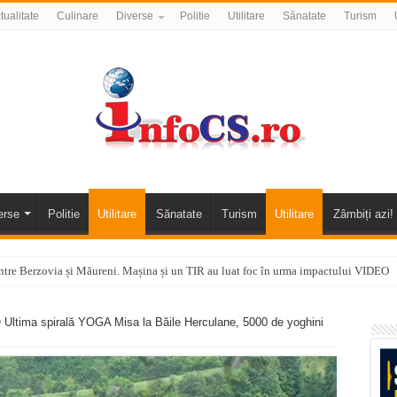
tualitate
Culinare
Diverse
Politie
Utilitare
Sănatate
Turism
erse
Politie
Utilitare
Sănatate
Turism
Utilitare
Zâmbiți azi!
tre Berzovia și Măureni. Mașina și un TIR au luat foc în urma impactului VIDEO
 o promenadă… cu obstacole VIDEO
ima spirală YOGA Misa la Băile Herculane, 5000 de yoghini
alea Almăjului și zona Oravița – Cărbunari VIDEO
nizării apei potabile în Bocșa Română, în data de 6 august 2026
E APĂ în ORAVIȚA – 05.08.2026 – avarie