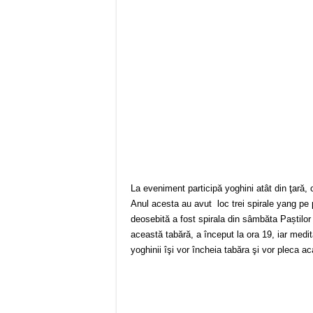
La eveniment participă yoghini atât din ţară, c
Anul acesta au avut loc trei spirale yang pe 
deosebită a fost spirala din sâmbăta Paștilor 
această tabără, a început la ora 19, iar medita
yoghinii îşi vor încheia tabăra şi vor pleca a