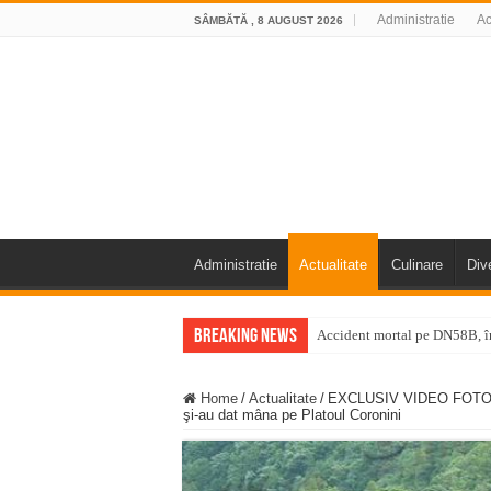
Administratie
Ac
SÂMBĂTĂ , 8 AUGUST 2026
Administratie
Actualitate
Culinare
Div
Breaking News
Accident mortal pe DN58B, în
11 milioane de euro pentru
Home
/
Actualitate
/
EXCLUSIV VIDEO FOTO Ult
Furtuna și vijelia au lovit V
şi-au dat mâna pe Platoul Coronini
Întreruperi temporare ale fur
ANUNŢ OPRIRE ANUNŢ OPRIR