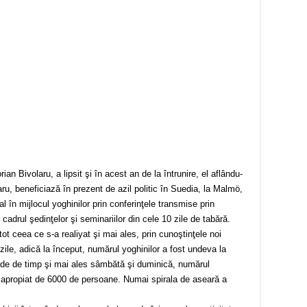
rian Bivolaru, a lipsit şi în acest an de la întrunire, el aflându-
u, beneficiază în prezent de azil politic în Suedia, la Malmö,
al în mijlocul yoghinilor prin conferinţele transmise prin
 cadrul şedinţelor şi seminariilor din cele 10 zile de tabără.
tot ceea ce s-a realiyat şi mai ales, prin cunoştinţele noi
 zile, adică la început, numărul yoghinilor a fost undeva la
ade de timp şi mai ales sâmbătă şi duminică, numărul
-a apropiat de 6000 de persoane. Numai spirala de aseară a