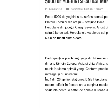
5000 de yoghini şi-au dat mâ
6 mai 2013
Actualitate
,
Cultural
,
Utilitare
Peste 5000 de yoghini s-au strâns aseară pe
Platoul Coronini din oraşul – staţiune Băile
Herculane din judeţul Caraş Severin. A fost u
spirală iar de azi, Herculanele va pierde cel p
6000 de turisti dintr-o dată.
Participanţii – practicanţi yoga din România, 
din alte ţări din Europa, Asia şi chiar Africa, 
reunit în ultima spirală yang. Conform proprie
întreagă şi cu universul.
Încă din 26 aprilie, staţiunea Băile Herculane
taberei, diferit în fiecare an, a conţinut medit
spirituală pentru o astfel de spirală durează 3