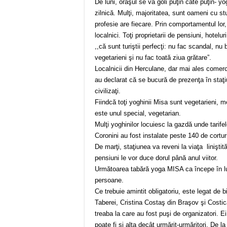
De luni, oraşul se va goli puţin câte puţin- yo
zilnică. Mulţi, majoritatea, sunt oameni cu st
profesie are fiecare. Prin comportamentul lor
localnici. Toţi proprietarii de pensiuni, hote
,,că sunt turiştii perfecţi: nu fac scandal, nu
vegetarieni şi nu fac toată ziua grătare”.
Localnicii din Herculane, dar mai ales comerc
au declarat că se bucură de prezenţa în staţiu
civilizaţi.
Fiindcă toţi yoghinii Misa sunt vegetarieni, me
este unul special, vegetarian.
Mulţi yoghinilor locuiesc la gazdă unde tarifel
Coronini au fost instalate peste 140 de cortur
De marţi, staţiunea va reveni la viaţa liniştită 
pensiuni le vor duce dorul până anul viitor.
Următoarea tabără yoga MISA ca începe în lu
persoane.
Ce trebuie amintit obligatoriu, este legat de b
Taberei, Cristina Costaş din Braşov şi Costică
treaba la care au fost puşi de organizatori. E
poate fi şi alta decât urmărit-urmăritori. De 