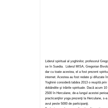
Liderul spiritual al yoghinilor, profesorul Grego
se în Suedia. Liderul MISA, Gregorian Bivolar
dar cu toate acestea, el a fost prezent spiritu
internet. Acestea au fost redate şi difuzate în
Yoghinii consideră tabăra 2013 o reuşită prin 
dobândite şi trăirile spirituale. Dacă acum 10
2500 în Herculane, de-a lungul acestei perio
practicanţilor yoga prezenţi la Herculane, s
avut peste 5000 de participanţi.