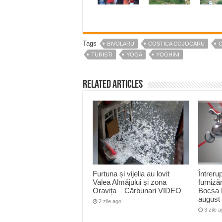
Tags
BIVOLARU
COSTICA COJOCARU
C
TURISTI
YOGA
YOGHINI
Related Articles
Furtuna și vijelia au lovit
Întreru
Valea Almăjului și zona
furnizăr
Oravița – Cărbunari VIDEO
Bocșa 
august
2 zile ago
3 zile 