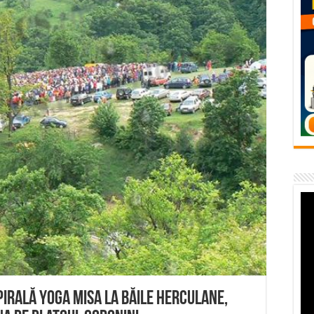
temporară Podul de Piatră din Herculane
vița – locul unde natura a ascuns un izvor de sănătate VIDEO
flori de vară și râsete de copii la Carașova VIDEO
– avarie – 04.08.2026 – str. Văliugului și Plastomet
SEBEȘ – 04.08.2026 – avarie – Calea Severinului
pirală YOGA Misa la Băile Herculane,