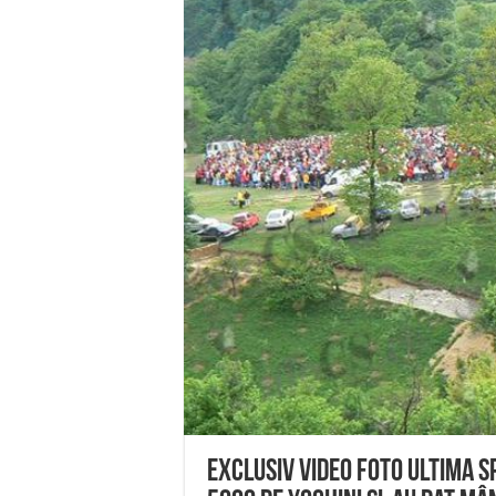
Anunț important – Închidere 
Ștrandul Termal Ring din Ora
Miresme de lavandă, mentă și 
ANUNȚ OPRIRE APĂ în Reșița 
ANUNŢ OPRIRE APĂ în CARAN
EXCLUSIV VIDEO FOTO Ultima s