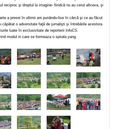
ul reciproc şi dreptul la imagine- fiindcă nu au cerut altceva, şi
parte a presei în ultimii ani punându-lise în cârcă şi ce au făcut
 căpătat o adversitate faţă de jurnalişti şi întrebările acestora.
rile luate în exclusivitate de reporterii InfoCS.
vind modul in care se formeaza o spirala yang.