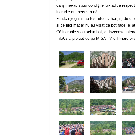
dânşii ne-au spus condiţiile lor- adică respect
lucrurile au mers strună.
Fiindcă yoghinii au fost efectiv hărţuiţi de o 
şi ce nici măcar nu au visat că pot face, ei au
Că lucrurile s-au schimbat, o dovedesc interviu
InfoCs a preluat de pe MISA TV o filmare pri