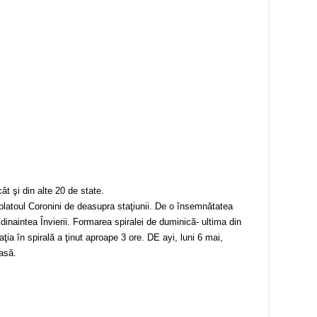
ât şi din alte 20 de state.
platoul Coronini de deasupra staţiunii. De o însemnătatea
dinaintea Învierii. Formarea spiralei de duminică- ultima din
ţia în spirală a ţinut aproape 3 ore. DE ayi, luni 6 mai,
casă.