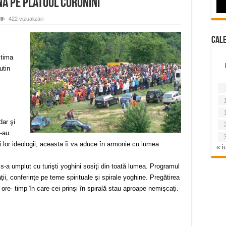
na pe Platoul Coronini
422 vizualizari
Cal
ltima
utin
dar şi
s-au
i lor ideologii, aceasta îi va aduce în armonie cu lumea
« iu
 s-a umplut cu turişti yoghini sosiţi din toată lumea. Programul
aţii, conferinţe pe teme spirituale şi spirale yoghine. Pregătirea
 ore- timp în care cei prinşi în spirală stau aproape nemişcaţi.