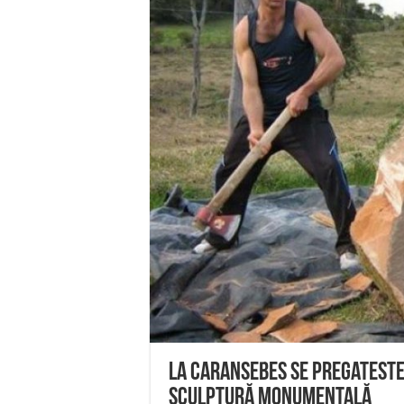
Anunț important – Închidere 
Ștrandul Termal Ring din Ora
Miresme de lavandă, mentă și 
ANUNȚ OPRIRE APĂ în Reșița 
ANUNŢ OPRIRE APĂ în CARAN
La Caransebes se pregateste 
Sculptură Monumentală