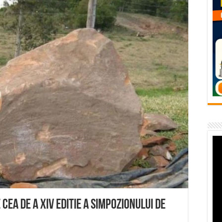
temporară Podul de Piatră din Herculane
vița – locul unde natura a ascuns un izvor de sănătate VIDEO
flori de vară și râsete de copii la Carașova VIDEO
– avarie – 04.08.2026 – str. Văliugului și Plastomet
SEBEȘ – 04.08.2026 – avarie – Calea Severinului
cea de a XIV editie a Simpozionului de