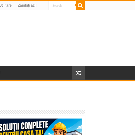
Utilitare
Zâmbiți azi!
!