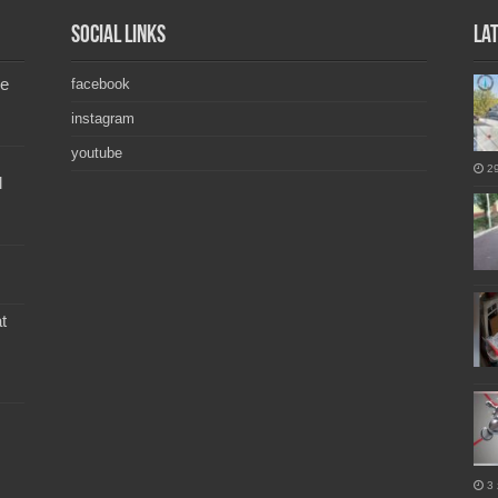
Social Links
La
de
facebook
instagram
youtube
2
l
t
3 