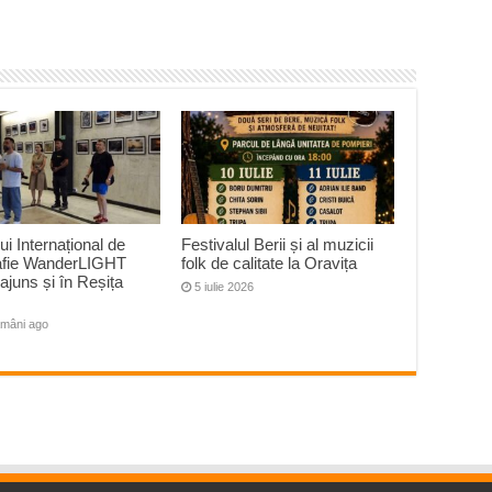
ui Internațional de
Festivalul Berii și al muzicii
afie WanderLIGHT
folk de calitate la Oravița
ajuns și în Reșița
5 iulie 2026
ămâni ago