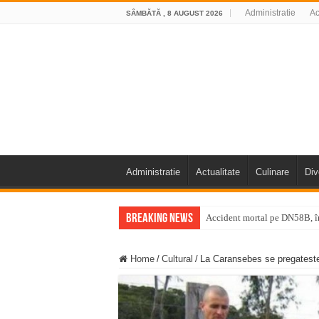
Administratie
Ac
SÂMBĂTĂ , 8 AUGUST 2026
Administratie
Actualitate
Culinare
Div
Breaking News
Accident mortal pe DN58B, în
11 milioane de euro pentru
Home
/
Cultural
/
La Caransebes se pregateste
Furtuna și vijelia au lovit V
Întreruperi temporare ale fur
ANUNŢ OPRIRE ANUNŢ OPRIR