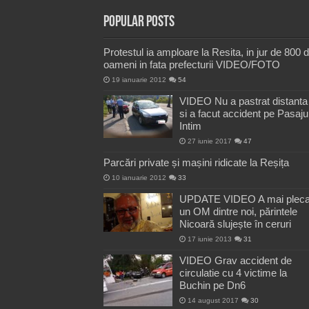
Popular Posts
Protestul ia amploare la Resita, in jur de 800 
oameni in fata prefecturii VIDEO/FOTO
19 ianuarie 2012
54
VIDEO Nu a pastrat distanta
si a facut accident pe Pasaju
Intim
27 iunie 2017
47
Parcări private și mașini ridicate la Reșița
10 ianuarie 2012
33
UPDATE VIDEO A mai pleca
un OM dintre noi, părintele
Nicoară slujește în ceruri
17 iunie 2013
31
VIDEO Grav accident de
circulatie cu 4 victime la
Buchin pe Dn6
14 august 2017
30