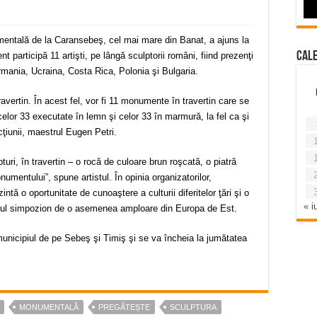
mentală de la Caransebeş, cel mai mare din Banat, a ajuns la
Cal
 participă 11 artişti, pe lângă sculptorii români, fiind prezenţi
ermania, Ucraina, Costa Rica, Polonia şi Bulgaria.
avertin. În acest fel, vor fi 11 monumente în travertin care se
lor 33 executate în lemn şi celor 33 în marmură, la fel ca şi
cţiunii, maestrul Eugen Petri.
uri, în travertin – o rocă de culoare brun roşcată, o piatră
numentului”, spune artistul. În opinia organizatorilor,
ă o oportunitate de cunoaştere a culturii diferitelor ţări şi o
« iu
gurul simpozion de o asemenea amploare din Europa de Est.
unicipiul de pe Sebeş şi Timiş şi se va încheia la jumătatea
MONUMENTALĂ
PREGĂTEȘTE
SCULPTURA