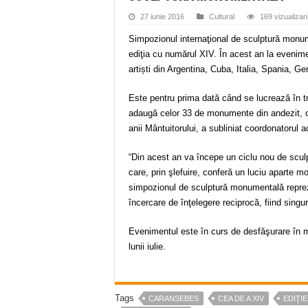
27 iunie 2016
Cultural
169 vizualizari
Simpozionul internaţional de sculptură monu
ediţia cu numărul XIV. În acest an la eveniment
artiști din Argentina, Cuba, Italia, Spania, G
Este pentru prima dată când se lucrează în tr
adaugă celor 33 de monumente din andezit, ce
anii Mântuitorului, a subliniat coordonatorul a
“Din acest an va începe un ciclu nou de sculpt
care, prin şlefuire, conferă un luciu aparte mo
simpozionul de sculptură monumentală reprezint
încercare de înţelegere reciprocă, fiind sin
Evenimentul este în curs de desfăşurare în m
lunii iulie.
Tags
CARANSEBES
CEA DE A XIV
EDIŢIE