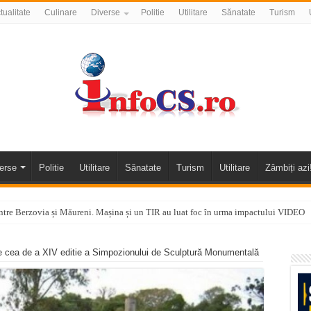
tualitate
Culinare
Diverse
Politie
Utilitare
Sănatate
Turism
erse
Politie
Utilitare
Sănatate
Turism
Utilitare
Zâmbiți azi
tre Berzovia și Măureni. Mașina și un TIR au luat foc în urma impactului VIDEO
 o promenadă… cu obstacole VIDEO
 cea de a XIV editie a Simpozionului de Sculptură Monumentală
alea Almăjului și zona Oravița – Cărbunari VIDEO
nizării apei potabile în Bocșa Română, în data de 6 august 2026
E APĂ în ORAVIȚA – 05.08.2026 – avarie