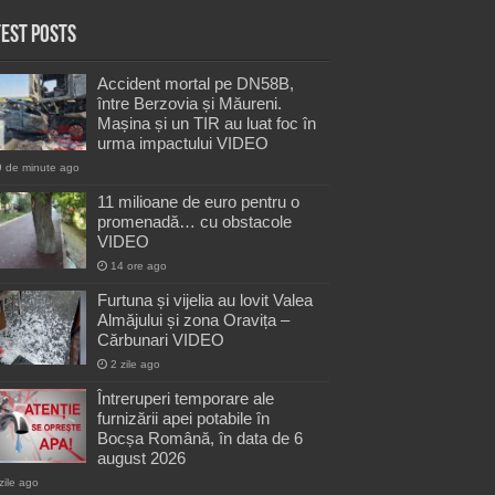
test Posts
Accident mortal pe DN58B,
între Berzovia și Măureni.
Mașina și un TIR au luat foc în
urma impactului VIDEO
9 de minute ago
11 milioane de euro pentru o
promenadă… cu obstacole
VIDEO
14 ore ago
Furtuna și vijelia au lovit Valea
Almăjului și zona Oravița –
Cărbunari VIDEO
2 zile ago
Întreruperi temporare ale
furnizării apei potabile în
Bocșa Română, în data de 6
august 2026
zile ago