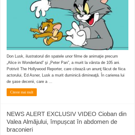
Întreruperi temporare ale furnizării apei potabile în Bocșa Română, în data de 6 
ANUNŢ OPRIRE ANUNŢ OPRIRE APĂ în ORAVIȚA – 05.08.2026 – avarie
Anunț important – Închidere temporară Podul de Piatră din Herculane
Don Lusk, ilustratorul din spatele unor filme de animaţie precum
„Alice in Wonderland” şi „Peter Pan”, a murit la vârsta de 105 ani.
Potrivit The Hollywood Reporter, care citează un anunţ făcut de fiica
actorului, Ed Asner, Lusk a murit duminică dimineaţă. În carierea lui
de şase decenii, care a …
Citeste mai mult
NEWS ALERT EXCLUSIV VIDEO Cioban din
Valea Almăjului, împușcat în abdomen de
braconieri