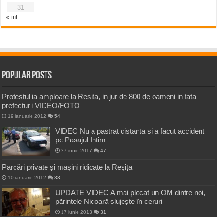
31
« iul.
Popular Posts
Protestul ia amploare la Resita, in jur de 800 de oameni in fata
prefecturii VIDEO/FOTO
19 ianuarie 2012
54
VIDEO Nu a pastrat distanta si a facut accident
pe Pasajul Intim
27 iunie 2017
47
Parcări private și mașini ridicate la Reșița
10 ianuarie 2012
33
UPDATE VIDEO A mai plecat un OM dintre noi,
părintele Nicoară slujește în ceruri
17 iunie 2013
31