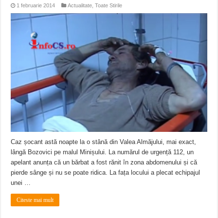
1 februarie 2014
Actualitate
,
Toate Stirile
Caz șocant astă noapte la o stână din Valea Almăjului, mai exact,
lângă Bozovici pe malul Minișului. La numărul de urgență 112, un
apelant anunța că un bărbat a fost rănit în zona abdomenului și că
pierde sânge și nu se poate ridica. La fața locului a plecat echipajul
unei …
Citeste mai mult