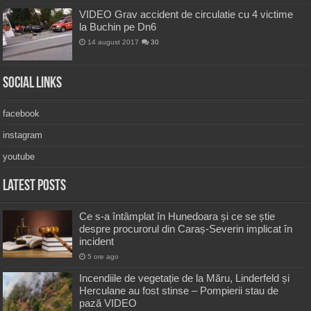
VIDEO Grav accident de circulatie cu 4 victime
la Buchin pe Dn6
14 august 2017
30
Social Links
facebook
instagram
youtube
Latest Posts
Ce s-a întâmplat în Hunedoara și ce se știe
despre procurorul din Caraș-Severin implicat în
incident
5 ore ago
Incendiile de vegetație de la Măru, Linderfeld și
Herculane au fost stinse – Pompierii stau de
pază VIDEO