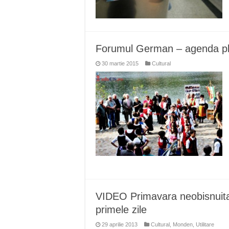
Forumul German – agenda plin
30 martie 2015
Cultural
VIDEO Primavara neobisnuita
primele zile
29 aprilie 2013
Cultural
,
Monden
,
Utilitare