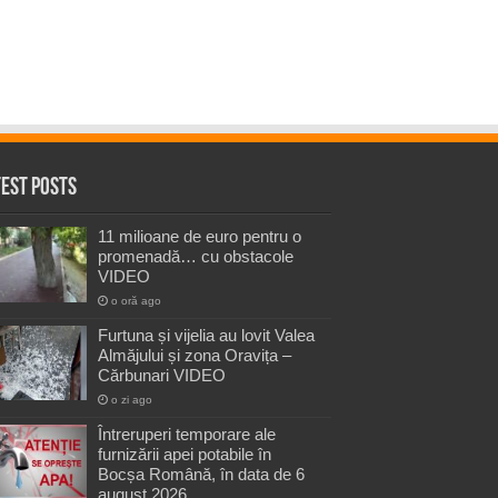
test Posts
11 milioane de euro pentru o
promenadă… cu obstacole
VIDEO
o oră ago
Furtuna și vijelia au lovit Valea
Almăjului și zona Oravița –
Cărbunari VIDEO
o zi ago
Întreruperi temporare ale
furnizării apei potabile în
Bocșa Română, în data de 6
august 2026