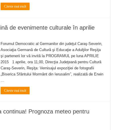
Citeste mai mult
ă de evenimente culturale în aprilie
Forumul Democratic al Germanilor din judeţul Caraş-Severin,
Asociaţia Germană de Cultură şi Educaţie a Adulţilor Reşiţa
şi partenerii lor vă invită la PROGRAMUL pe luna APRILIE
2015 1 aprilie, ora 11,00, Direcţia Judeţeană pentru Cultură
Caraş-Severin, Reşiţa: Vernisajul expoziţiei de fotografii
„Biserica Sfântului Mormânt din Ierusalim”, realizată de Erwin
…
Citeste mai mult
 continua! Prognoza meteo pentru