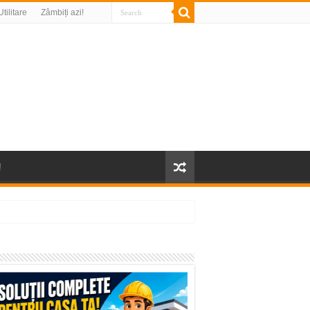
Utilitare
Zâmbiți azi!
!