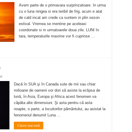
Avem parte de o primavara surprinzatoare. In urma
cu o luna ningea si era teribil de frig, acum e atat
de cald incat am crede ca suntem in plin sezon
estival. Vremea se mentine pe aceleasi
coordonate si in urmatoarele doua zile. LUNI In
tara, temperaturile maxime vor fi cuprinse …
e
al
Dacă în SUA şi în Canada sute de mii sau chiar
milioane de oameni vor dori să asiste la eclipsa de
lună, în Asia, Europa şi Africa acest fenomen va
căpăta alte dimensiuni. Şi asta pentru că asta
noapte, o parte, a locuitorilor pământului, au asistat la
fenomenul denumit Luna …
Citeste mai mult