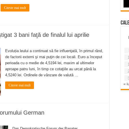
Citeste mai mult
Cal
igat 3 bani faţă de finalul lui aprilie
Evoluția leului a continuat să fie influenţată, în primul rând,
de factorii externi şi mai puţin de cei locali. Euro a început
perioada cu o medie de 4,5194 lei, maxim al ultimelor
aproape patru luni, în timp ce cotaţiile au urcat până la
4,5240 lei. Ordinele de vânzare de valută …
« iu
Citeste mai mult
 Forumului German
Das Demokratische Forum der Banater