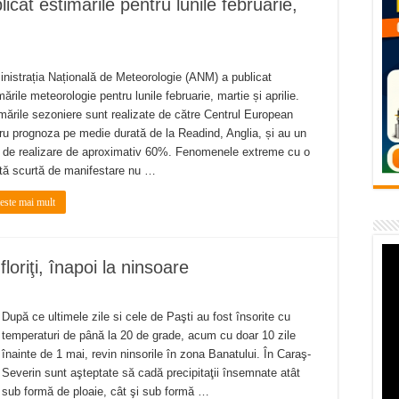
t estimările pentru lunile februarie,
vița – locul unde natura a ascuns un izvor de sănătate VIDEO
flori de vară și râsete de copii la Carașova VIDEO
– avarie – 04.08.2026 – str. Văliugului și Plastomet
nistrația Națională de Meteorologie (ANM) a publicat
mările meteorologie pentru lunile februarie, martie și aprilie.
SEBEȘ – 04.08.2026 – avarie – Calea Severinului
mările sezoniere sunt realizate de către Centrul European
RANSEBEȘ avarie
ru prognoza pe medie durată de la Readind, Anglia, și au un
 de realizare de aproximativ 60%. Fenomenele extreme cu o
tă scurtă de manifestare nu …
teste mai mult
oriţi, înapoi la ninsoare
După ce ultimele zile si cele de Paşti au fost însorite cu
temperaturi de până la 20 de grade, acum cu doar 10 zile
înainte de 1 mai, revin ninsorile în zona Banatului. În Caraş-
Severin sunt aşteptate să cadă precipitaţii însemnate atât
sub formă de ploaie, cât şi sub formă …