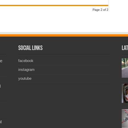
Page 2 of 2
Social Links
La
de
facebook
instagram
youtube
l
t