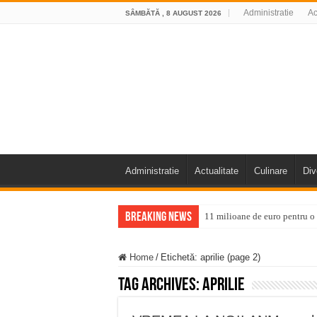
Administratie
Ac
SÂMBĂTĂ , 8 AUGUST 2026
Administratie
Actualitate
Culinare
Div
Breaking News
11 milioane de euro pentru
Furtuna și vijelia au lovit V
Home
/
Etichetă:
aprilie
(page 2)
Întreruperi temporare ale fur
Tag Archives:
aprilie
ANUNŢ OPRIRE ANUNŢ OPRIR
Anunț important – Închidere 