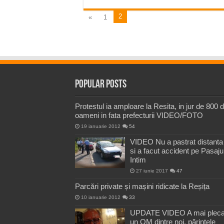
2
«
1
Popular Posts
Protestul ia amploare la Resita, in jur de 800 
oameni in fata prefecturii VIDEO/FOTO
19 ianuarie 2012
54
VIDEO Nu a pastrat distanta
si a facut accident pe Pasaju
Intim
27 iunie 2017
47
Parcări private și mașini ridicate la Reșița
10 ianuarie 2012
33
UPDATE VIDEO A mai pleca
un OM dintre noi, părintele