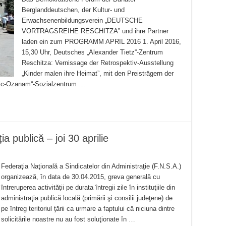
Berglanddeutschen, der Kultur- und
Erwachsenenbildungsverein „DEUTSCHE
VORTRAGSREIHE RESCHITZA” und ihre Partner
laden ein zum PROGRAMM APRIL 2016 1. April 2016,
15,30 Uhr, Deutsches „Alexander Tietz“-Zentrum
Reschitza: Vernissage der Retrospektiv-Ausstellung
„Kinder malen ihre Heimat”, mit den Preisträgern der
déric-Ozanam“-Sozialzentrum …
a publică – joi 30 aprilie
Federaţia Naţională a Sindicatelor din Administraţie (F.N.S.A.)
organizează, în data de 30.04.2015, greva generală cu
întreruperea activităţii pe durata întregii zile în instituţiile din
administraţia publică locală (primării şi consilii judeţene) de
pe întreg teritoriul ţării ca urmare a faptului că niciuna dintre
solicitările noastre nu au fost soluţionate în …