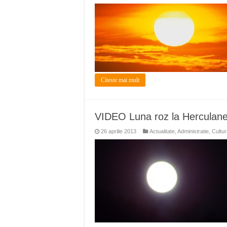
Citeste mai mult
VIDEO Luna roz la Herculan
26 aprilie 2013
Actualitate
,
Administratie
,
Cultur