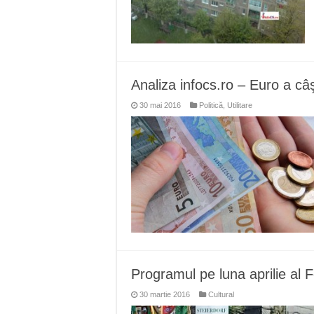
Analiza infocs.ro – Euro a câşt
30 mai 2016
Politică
,
Utilitare
Programul pe luna aprilie al
30 martie 2016
Cultural