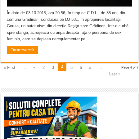
În data de 03.10.2015, ora 20.56, în timp ce C.D.L., de 38 ani, din
comuna Grădinari, conducea pe DJ 581, în apropierea localităţii
Goruia, un autoturism din direcţia Reşiţa spre Grădinari, într-o curbă
spre stânga, acroşează cu aripa dreapta faţă o persoană de sex
feminin, care se deplasa neregulamentar pe …
Citeste mai mult
4
« First
...
«
2
3
5
6
»
...
Page 4 of 7
Last »