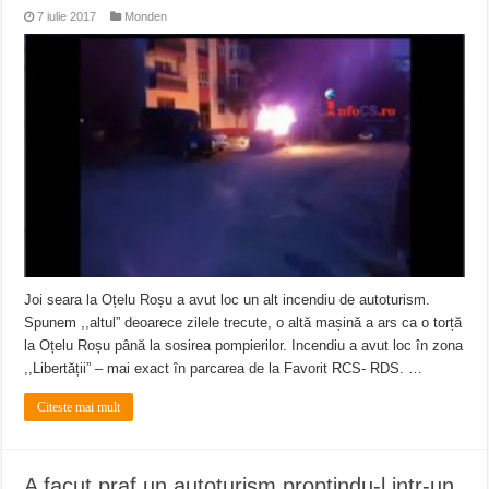
7 iulie 2017
Monden
Joi seara la Oțelu Roșu a avut loc un alt incendiu de autoturism.
Spunem ,,altul” deoarece zilele trecute, o altă mașină a ars ca o torță
la Oțelu Roșu până la sosirea pompierilor. Incendiu a avut loc în zona
,,Libertății” – mai exact în parcarea de la Favorit RCS- RDS. …
Citeste mai mult
A facut praf un autoturism proptindu-l intr-un