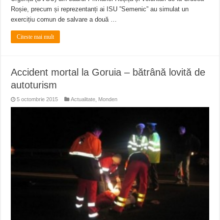
Roșie, precum și reprezentanți ai ISU ”Semenic” au simulat un
exercițiu comun de salvare a două …
Citeste mai mult
Accident mortal la Goruia – bătrână lovită de
autoturism
5 octombrie 2015
Actualitate
,
Monden