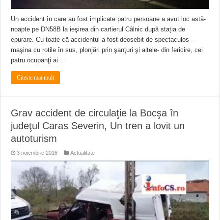
Un accident în care au fost implicate patru persoane a avut loc astă-
noapte pe DN58B la ieşirea din cartierul Câlnic după stația de
epurare. Cu toate că accidentul a fost deosebit de spectaculos –
maşina cu rotile în sus, plonjări prin şanţuri şi altele- din fericire, cei
patru ocupanţi ai …
Citeste mai mult
Grav accident de circulaţie la Bocşa în
judeţul Caras Severin, Un tren a lovit un
autoturism
3 noiembrie 2016
Actualitate