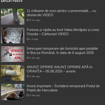
Latest Posts
11 milioane de euro pentru o promenadă… cu
obstacole VIDEO
5 ore ago
Furtuna și vijelia au lovit Valea Almăjului și zona
Oravița – Cărbunari VIDEO
o zi ago
Întreruperi temporare ale furnizării apei potabile
în Bocșa Română, în data de 6 august 2026
2 zile ago
ANUNŢ OPRIRE ANUNŢ OPRIRE APĂ în
ORAVIȚA – 05.08.2026 – avarie
3 zile ago
Anunț important – Închidere temporară Podul de
Piatră din Herculane
3 zile ago