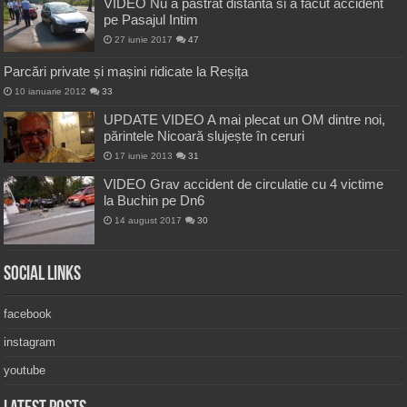
VIDEO Nu a pastrat distanta si a facut accident
pe Pasajul Intim
27 iunie 2017
47
Parcări private și mașini ridicate la Reșița
10 ianuarie 2012
33
UPDATE VIDEO A mai plecat un OM dintre noi,
părintele Nicoară slujește în ceruri
17 iunie 2013
31
VIDEO Grav accident de circulatie cu 4 victime
la Buchin pe Dn6
14 august 2017
30
Social Links
facebook
instagram
youtube