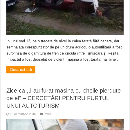
În jurul orei 13, pe o trecere de nivel la calea ferată fără bariera, dar
semnalata corespunzător de pe un drum agricol, o autoutilitară a fost
surprinsă de o garnitură de tren ce circula între Timişoara şi Reşita.
Impactul a fost deosebit de violent, maşina a fost târâtă mai bine …
Citeste mai mult
Zice ca ,,i-au furat masina cu cheile pierdute
de el” – CERCETĂRI PENTRU FURTUL
UNUI AUTOTURISM
19 octombrie 2016
Politie