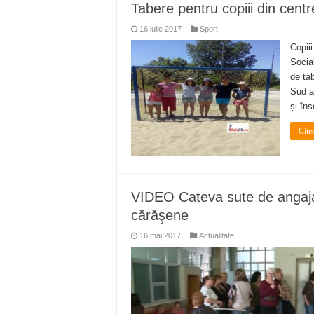
Tabere pentru copiii din cen
16 iulie 2017
Sport
Copii
Socia
de tab
Sud ar
și îns
Cite
VIDEO Cateva sute de angajati
cărăşene
16 mai 2017
Actualitate