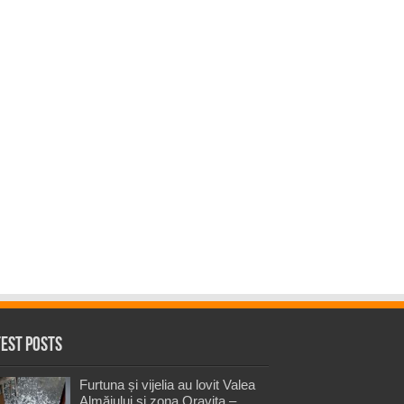
test Posts
Furtuna și vijelia au lovit Valea
Almăjului și zona Oravița –