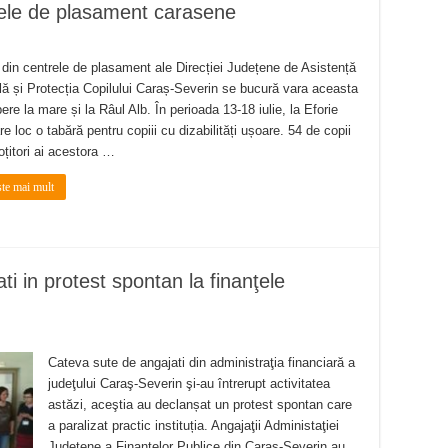
trele de plasament carasene
i din centrele de plasament ale Direcției Județene de Asistență
lă și Protecția Copilului Caraș-Severin se bucură vara aceasta
ere la mare și la Râul Alb. În perioada 13-18 iulie, la Eforie
e loc o tabără pentru copiii cu dizabilități ușoare. 54 de copii
oțitori ai acestora …
ste mai mult
 in protest spontan la finanţele
Cateva sute de angajati din administraţia financiară a
judeţului Caraş-Severin şi-au întrerupt activitatea
astăzi, aceştia au declanșat un protest spontan care
a paralizat practic instituția. Angajaţii Administaţiei
Judeţene a Finanţelor Publice din Caraş-Severin au