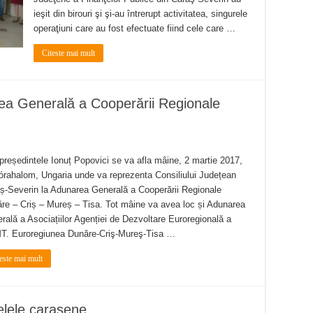
ieşit din birouri şi şi-au întrerupt activitatea, singurele
operaţiuni care au fost efectuate fiind cele care …
Citeste mai mult
ea Generală a Cooperării Regionale
președintele Ionuț Popovici se va afla mâine, 2 martie 2017,
órahalom, Ungaria unde va reprezenta Consiliului Județean
ș-Severin la Adunarea Generală a Cooperării Regionale
re – Criș – Mureș – Tisa. Tot mâine va avea loc și Adunarea
rală a Asociațiilor Agenției de Dezvoltare Euroregională a
. Euroregiunea Dunăre-Criş-Mureş-Tisa …
este mai mult
elele carasene