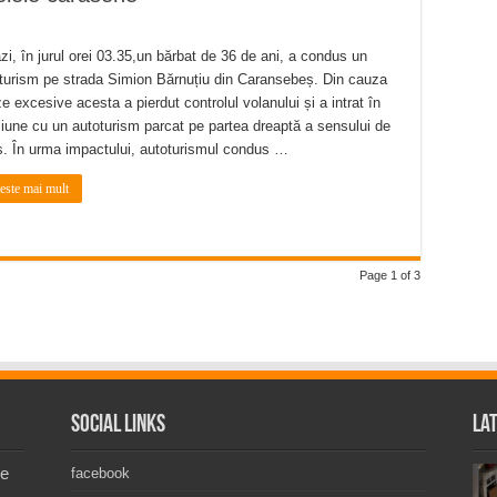
zi, în jurul orei 03.35,un bărbat de 36 de ani, a condus un
turism pe strada Simion Bărnuțiu din Caransebeș. Din cauza
ze excesive acesta a pierdut controlul volanului și a intrat în
ziune cu un autoturism parcat pe partea dreaptă a sensului de
. În urma impactului, autoturismul condus …
teste mai mult
Page 1 of 3
Social Links
La
de
facebook