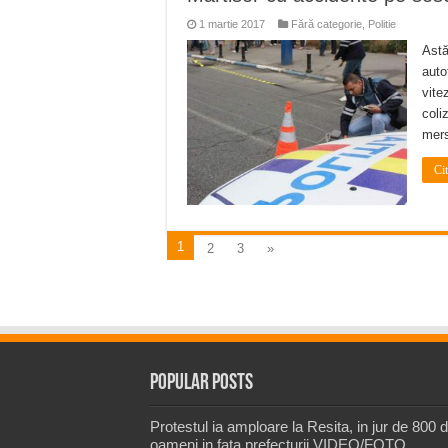
1 martie 2017
Fără categorie
,
Politie
Astă
auto
vite
coli
mers
Ci
1
2
3
»
Popular Posts
Protestul ia amploare la Resita, in jur de 800 
oameni in fata prefecturii VIDEO/FOTO