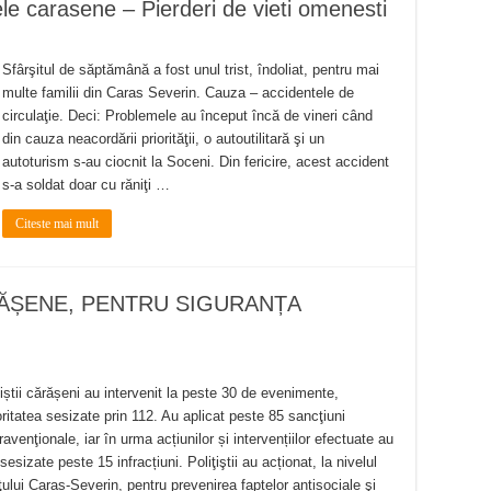
e carasene – Pierderi de vieti omenesti
Sfârşitul de săptămână a fost unul trist, îndoliat, pentru mai
multe familii din Caras Severin. Cauza – accidentele de
circulaţie. Deci: Problemele au început încă de vineri când
din cauza neacordării priorităţii, o autoutilitară şi un
autoturism s-au ciocnit la Soceni. Din fericire, acest accident
s-a soldat doar cu răniţi …
Citeste mai mult
ĂRĂȘENE, PENTRU SIGURANȚA
țiștii cărășeni au intervenit la peste 30 de evenimente,
ritatea sesizate prin 112. Au aplicat peste 85 sancţiuni
ravenţionale, iar în urma acțiunilor și intervențiilor efectuate au
 sesizate peste 15 infracțiuni. Poliţiştii au acționat, la nivelul
ţului Caraș-Severin, pentru prevenirea faptelor antisociale şi