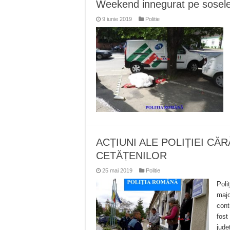
Weekend innegurat pe soselel
9 iunie 2019
Politie
ACȚIUNI ALE POLIȚIEI C
CETĂȚENILOR
25 mai 2019
Politie
Poli
majo
cont
fost
jude