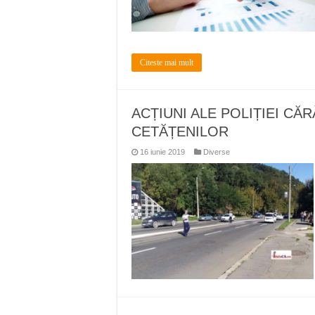
Citeste mai mult
ACȚIUNI ALE POLIȚIEI C
CETĂȚENILOR
16 iunie 2019
Diverse