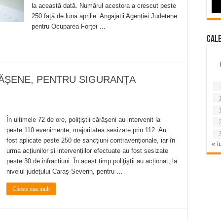
la această dată. Numărul acestora a crescut peste
250 față de luna aprilie. Angajatii Agenției Județene
pentru Ocuparea Forței …
Cal
ĂRĂȘENE, PENTRU SIGURANȚA
În ultimele 72 de ore, polițiștii cărășeni au intervenit la
peste 110 evenimente, majoritatea sesizate prin 112. Au
fost aplicate peste 250 de sancţiuni contravenţionale, iar în
« iu
urma acțiunilor și intervențiilor efectuate au fost sesizate
peste 30 de infracțiuni. În acest timp poliţiştii au acționat, la
nivelul judeţului Caraș-Severin, pentru …
Citeste mai mult