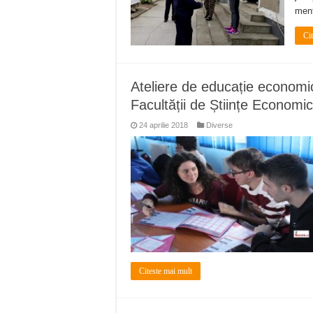
menţ
Ci
Ateliere de educație economic
Facultății de Științe Economice
24 aprilie 2018
Diverse
Citeste mai mult