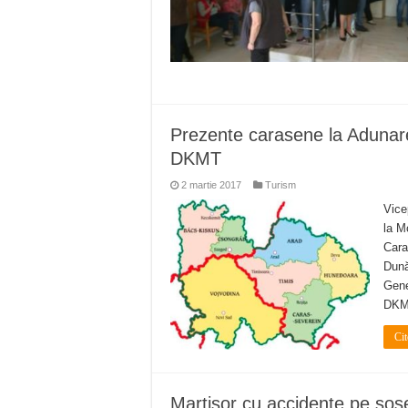
Prezente carasene la Adunar
DKMT
2 martie 2017
Turism
Vice
la M
Cara
Dună
Gene
DKMT
Cit
Martisor cu accidente pe sos