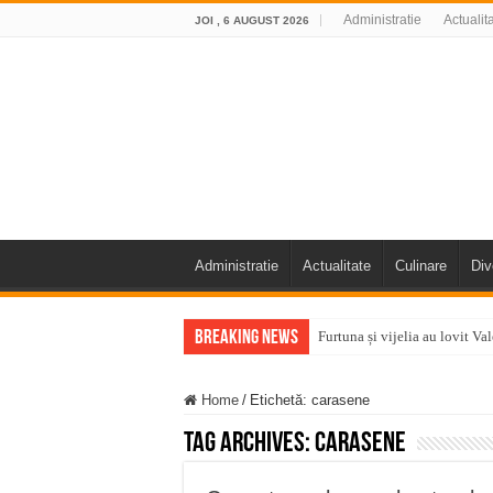
Administratie
Actualit
JOI , 6 AUGUST 2026
Administratie
Actualitate
Culinare
Div
Breaking News
Furtuna și vijelia au lovit V
Întreruperi temporare ale fur
Home
/
Etichetă:
carasene
ANUNŢ OPRIRE ANUNŢ OPRIR
Tag Archives:
carasene
Anunț important – Închidere 
Ștrandul Termal Ring din Ora