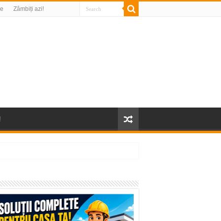
re
Zâmbiți azi!
!