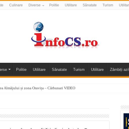
ate
Culinare
Diverse
Politie
Utilitare
Sănatate
Turism
Utilita
erse
Politie
Utilitare
Sănatate
Turism
Utilitare
Zâmbiți azi
alea Almăjului și zona Oravița – Cărbunari VIDEO
nizării apei potabile în Bocșa Română, în data de 6 august 2026
E APĂ în ORAVIȚA – 05.08.2026 – avarie
temporară Podul de Piatră din Herculane
vița – locul unde natura a ascuns un izvor de sănătate VIDEO