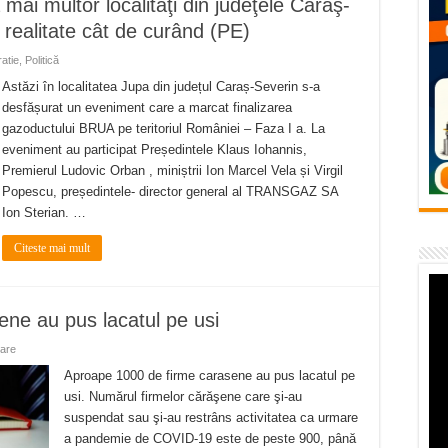
mai multor localităţi din judeţele Caraş-
flori de vară și râsete de copii la Carașova VIDEO
 realitate cât de curând (PE)
– avarie – 04.08.2026 – str. Văliugului și Plastomet
atie
,
Politică
SEBEȘ – 04.08.2026 – avarie – Calea Severinului
Astăzi în localitatea Jupa din județul Caraș-Severin s-a
desfășurat un eveniment care a marcat finalizarea
RANSEBEȘ avarie
gazoductului BRUA pe teritoriul României – Faza I a. La
 cartier Țerova – avarie – 04.08.2026
eveniment au participat Președintele Klaus Iohannis,
Premierul Ludovic Orban , miniștrii Ion Marcel Vela și Virgil
Popescu, președintele- director general al TRANSGAZ SA
Ion Sterian. …
Citeste mai mult
ne au pus lacatul pe usi
tare
Aproape 1000 de firme carasene au pus lacatul pe
usi. Numărul firmelor cărăşene care şi-au
suspendat sau şi-au restrâns activitatea ca urmare
a pandemie de COVID-19 este de peste 900, până