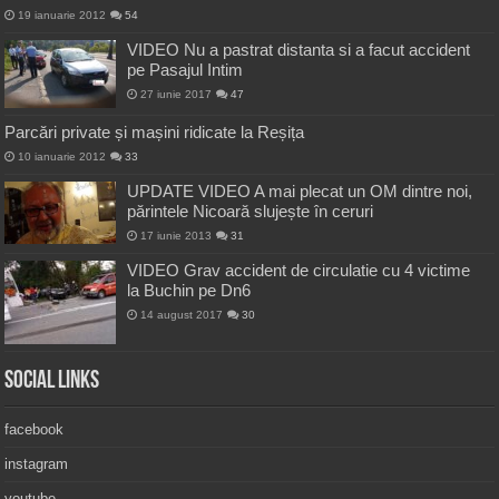
19 ianuarie 2012
54
VIDEO Nu a pastrat distanta si a facut accident
pe Pasajul Intim
27 iunie 2017
47
Parcări private și mașini ridicate la Reșița
10 ianuarie 2012
33
UPDATE VIDEO A mai plecat un OM dintre noi,
părintele Nicoară slujește în ceruri
17 iunie 2013
31
VIDEO Grav accident de circulatie cu 4 victime
la Buchin pe Dn6
14 august 2017
30
Social Links
facebook
instagram
youtube