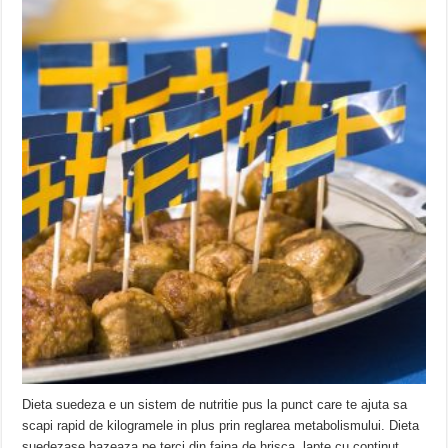
Dieta suedeza e un sistem de nutritie pus la punct care te ajuta sa
scapi rapid de kilogramele in plus prin reglarea metabolismului. Dieta
suedezase bazeaza pe terci din faina de hrisca, lapte cu continut