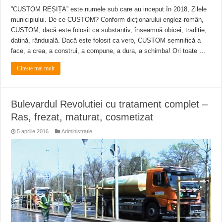
”CUSTOM REȘIȚA” este numele sub care au inceput în 2018, Zilele
municipiului. De ce CUSTOM? Conform dicționarului englez-român,
CUSTOM, dacă este folosit ca substantiv, înseamnă obicei, tradiție,
datină, rânduială. Dacă este folosit ca verb, CUSTOM semnifică a
face, a crea, a construi, a compune, a dura, a schimba! Ori toate …
Citeste mai mult
Bulevardul Revolutiei cu tratament complet –
Ras, frezat, maturat, cosmetizat
5 aprilie 2016
Administratie