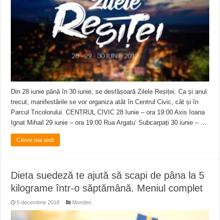
ANUNȚ OPRIRE APĂ în Reșița – avarie – 04.08.2026 – str. Văliugului și Plasto
ANUNŢ OPRIRE APĂ în CARANSEBEȘ – 04.08.2026 – avarie – Calea Severinu
ANUNŢ OPRIRE APĂ în CARANSEBEȘ avarie
Din 28 iunie până în 30 iunie, se desfășoară Zilele Reșiței. Ca și anul
trecut, manifestările se vor organiza atât în Centrul Civic, cât și în
Parcul Tricolorului. CENTRUL CIVIC 28 Iunie – ora 19:00 Axis Ioana
Ignat Mihail 29 iunie – ora 19:00 Rua Argatu’ Subcarpați 30 iunie – …
Citeste mai mult
Dieta suedeză te ajută să scapi de pâna la 5
kilograme într-o săptămână. Meniul complet
5 decembrie 2018
Monden