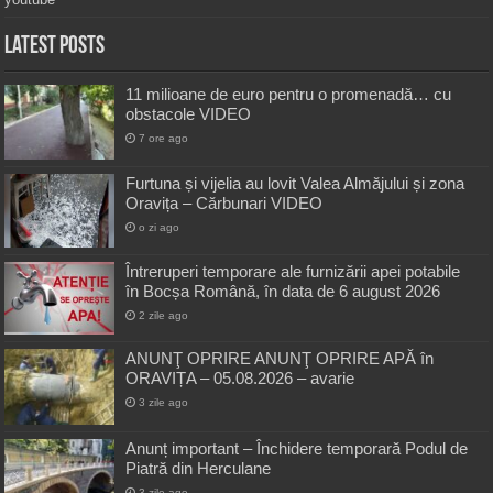
Latest Posts
11 milioane de euro pentru o promenadă… cu
obstacole VIDEO
7 ore ago
Furtuna și vijelia au lovit Valea Almăjului și zona
Oravița – Cărbunari VIDEO
o zi ago
Întreruperi temporare ale furnizării apei potabile
în Bocșa Română, în data de 6 august 2026
2 zile ago
ANUNŢ OPRIRE ANUNŢ OPRIRE APĂ în
ORAVIȚA – 05.08.2026 – avarie
3 zile ago
Anunț important – Închidere temporară Podul de
Piatră din Herculane
3 zile ago