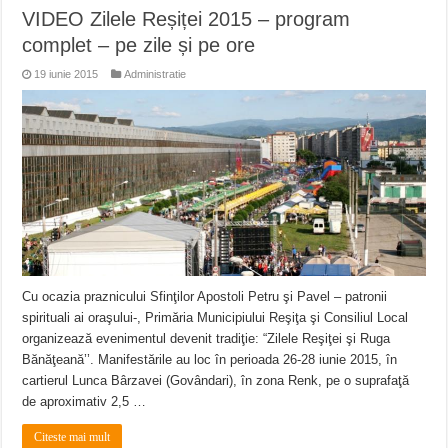
VIDEO Zilele Reșiței 2015 – program
complet – pe zile și pe ore
19 iunie 2015
Administratie
Cu ocazia praznicului Sfinţilor Apostoli Petru şi Pavel – patronii
spirituali ai oraşului-, Primăria Municipiului Reşiţa şi Consiliul Local
organizează evenimentul devenit tradiţie: “Zilele Reşiţei şi Ruga
Bănăţeană’’. Manifestările au loc în perioada 26-28 iunie 2015, în
cartierul Lunca Bârzavei (Govândari), în zona Renk, pe o suprafaţă
de aproximativ 2,5 …
Citeste mai mult