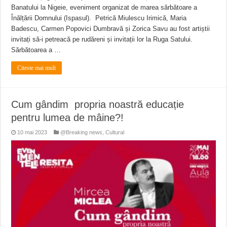
Banatului la Nigeie, eveniment organizat de marea sărbătoare a
Înălțării Domnului (Ispasul). Petrică Miulescu Irimică, Maria
Badescu, Carmen Popovici Dumbravă și Zorica Savu au fost artiștii
invitați să-i petreacă pe rudăreni și invitații lor la Ruga Satului.
Sărbătoarea a …
Citeste mai mult
Cum gândim propria noastră educație
pentru lumea de mâine?!
10 mai 2023
@Breaking news
,
Cultural