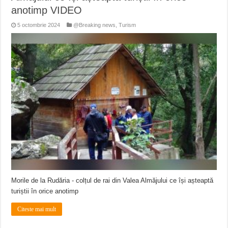
anotimp VIDEO
5 octombrie 2024
@Breaking news
,
Turism
Morile de la Rudăria - colțul de rai din Valea Almăjului ce își așteaptă
turiștii în orice anotimp
Citeste mai mult