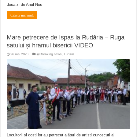
doua zi de Anul Nou
Citeste mai mult
Mare petrecere de Ispas la Rudăria – Ruga
satului și hramul bisericii VIDEO
26 mai 2023
@Breaking news
,
Turism
Locuitorii și goști lor au petrecut alături de artiști cunoscuți ai