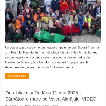
Miresme de lavandă, mentă și flori de vară și râsete de copii la Carașova VIDEO
ANUNȚ OPRIRE APĂ în Reșița – avarie – 04.08.2026 – str. Văliugului și Plasto
ANUNŢ OPRIRE APĂ în CARANSEBEȘ – 04.08.2026 – avarie – Calea Severinu
Un obicei atipic care vine din negura timpului se desfășoară în prima
zi a Postului Paștelui în mai multe localități din Valea Almăjului. Aici
se păstrează vie una dintre cele mai spectaculoase tradiții din
Banatul de Munte: „Ziua Cornilor”, cunoscută în popor și sub
denumirea de „Lunea măimucilor”. Obiceiul, vechi …
Citeste mai mult
Ziua Liliacului Rudăria 11 mai 2025 –
Sărbătoare mare pe Valea Almăjului VIDEO
12 mai 2025
@Ultimele Noutati
,
Turism