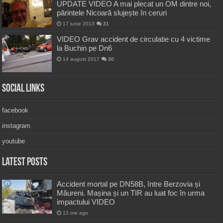
UPDATE VIDEO A mai plecat un OM dintre noi,
părintele Nicoară slujește în ceruri
17 iunie 2013
31
VIDEO Grav accident de circulatie cu 4 victime
la Buchin pe Dn6
14 august 2017
30
Social Links
facebook
instagram
youtube
Latest Posts
Accident mortal pe DN58B, între Berzovia și
Măureni. Mașina și un TIR au luat foc în urma
impactului VIDEO
12 ore ago