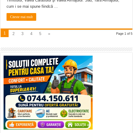
Timisului, Valea Carasului şi Valea Almajului. Sau, Tara Almajului,
cum i se mai spune fiindcă …
Citeste mai mult
1
2
3
4
5
»
Page 1 of 5