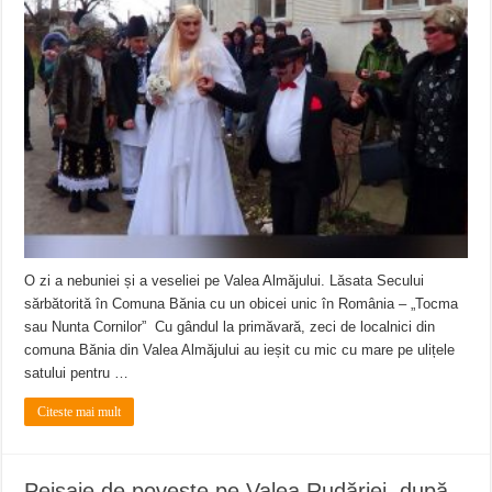
O zi a nebuniei și a veseliei pe Valea Almăjului. Lăsata Secului
sărbătorită în Comuna Bănia cu un obicei unic în România – „Tocma
sau Nunta Cornilor” Cu gândul la primăvară, zeci de localnici din
comuna Bănia din Valea Almăjului au ieșit cu mic cu mare pe ulițele
satului pentru …
Citeste mai mult
Peisaje de poveste pe Valea Rudăriei, după