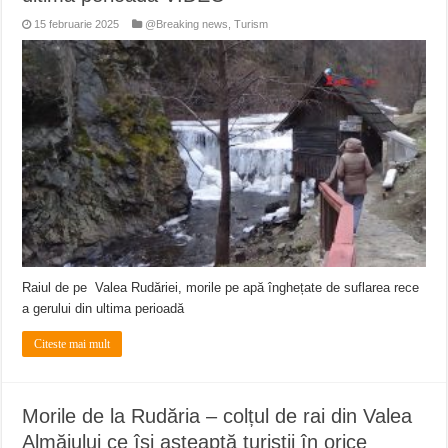
15 februarie 2025
@Breaking news
,
Turism
Raiul de pe Valea Rudăriei, morile pe apă înghețate de suflarea rece
a gerului din ultima perioadă
Citeste mai mult
Morile de la Rudăria – colțul de rai din Valea
Almăjului ce își așteaptă turiștii în orice