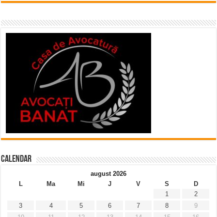
Calendar
august 2026
L
Ma
Mi
J
V
S
D
1
2
3
4
5
6
7
8
9