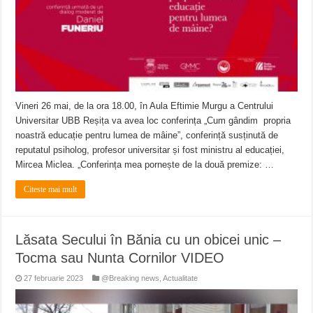
Vineri 26 mai, de la ora 18.00, în Aula Eftimie Murgu a Centrului
Universitar UBB Reșița va avea loc conferința „Cum gândim propria
noastră educație pentru lumea de mâine”, conferință susținută de
reputatul psiholog, profesor universitar și fost ministru al educației,
Mircea Miclea. „Conferința mea pornește de la două premize: …
Citeste mai mult
Lăsata Secului în Bănia cu un obicei unic –
Tocma sau Nunta Cornilor VIDEO
27 februarie 2023
@Breaking news
,
Actualitate