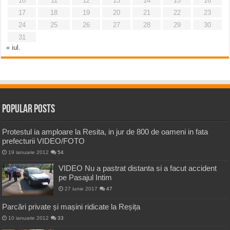
10
11
12
13
14
15
16
17
18
19
20
21
22
23
24
25
26
27
28
29
30
31
« iul.
Popular Posts
Protestul ia amploare la Resita, in jur de 800 de oameni in fata
prefecturii VIDEO/FOTO
19 ianuarie 2012
54
VIDEO Nu a pastrat distanta si a facut accident
pe Pasajul Intim
27 iunie 2017
47
Parcări private și mașini ridicate la Reșița
10 ianuarie 2012
33