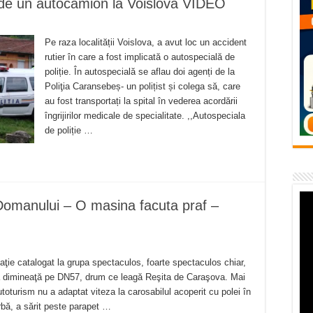
f de un autocamion la Voislova VIDEO
– avarie – 04.08.2026 – str. Văliugului și Plastomet
SEBEȘ – 04.08.2026 – avarie – Calea Severinului
Pe raza localității Voislova, a avut loc un accident
RANSEBEȘ avarie
rutier în care a fost implicată o autospecială de
poliție. În autospecială se aflau doi agenți de la
 cartier Țerova – avarie – 04.08.2026
Poliţia Caransebeș- un polițist și colega să, care
au fost transportați la spital în vederea acordării
 – avarie – 03.08.2026 – Calea Caransebeșului
îngrijirilor medicale de specialitate. ,,Autospeciala
de poliție …
Domanului – O masina facuta praf –
aţie catalogat la grupa spectaculos, foarte spectaculos chiar,
ă dimineaţă pe DN57, drum ce leagă Reşita de Caraşova. Mai
utoturism nu a adaptat viteza la carosabilul acoperit cu polei în
rbă, a sărit peste parapet …