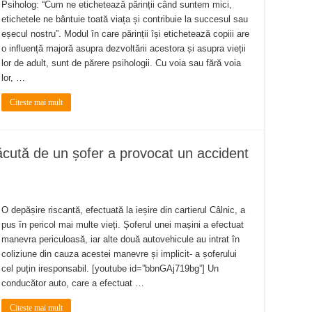
Psiholog: “Cum ne etichetează părinții când suntem mici,
etichetele ne bântuie toată viața și contribuie la succesul sau
eșecul nostru”. Modul în care părinții își etichetează copiii are
o influență majoră asupra dezvoltării acestora și asupra vieții
lor de adult, sunt de părere psihologii. Cu voia sau fără voia
lor, …
Citeste mai mult
cută de un șofer a provocat un accident
O depășire riscantă, efectuată la ieșire din cartierul Câlnic, a
pus în pericol mai multe vieți. Șoferul unei mașini a efectuat
manevra periculoasă, iar alte două autovehicule au intrat în
coliziune din cauza acestei manevre și implicit- a șoferului
cel puțin iresponsabil. [youtube id=”bbnGAj719bg”] Un
conducător auto, care a efectuat …
Citeste mai mult