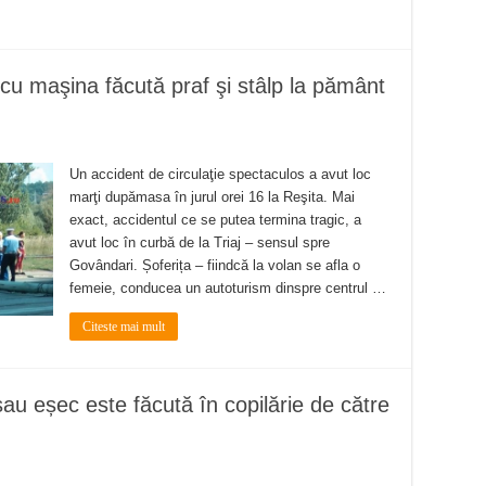
cu maşina făcută praf şi stâlp la pământ
Un accident de circulaţie spectaculos a avut loc
marţi dupămasa în jurul orei 16 la Reşita. Mai
exact, accidentul ce se putea termina tragic, a
avut loc în curbă de la Triaj – sensul spre
Govândari. Șoferița – fiindcă la volan se afla o
femeie, conducea un autoturism dinspre centrul …
Citeste mai mult
u eșec este făcută în copilărie de către