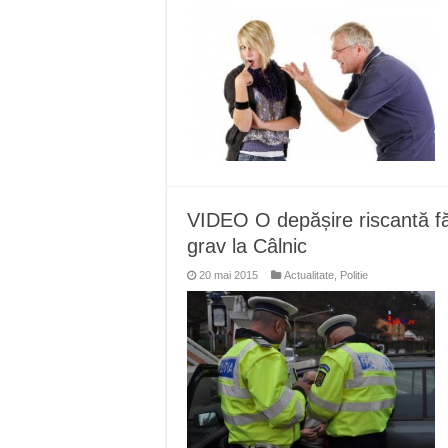
VIDEO O depășire riscantă fă
grav la Câlnic
20 mai 2015
Actualitate
,
Politie