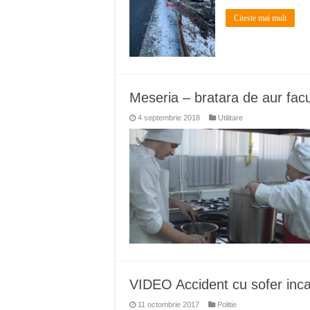
Citeste mai mult
Meseria – bratara de aur fac
4 septembrie 2018
Utilitare
VIDEO Accident cu sofer inca
11 octombrie 2017
Politie