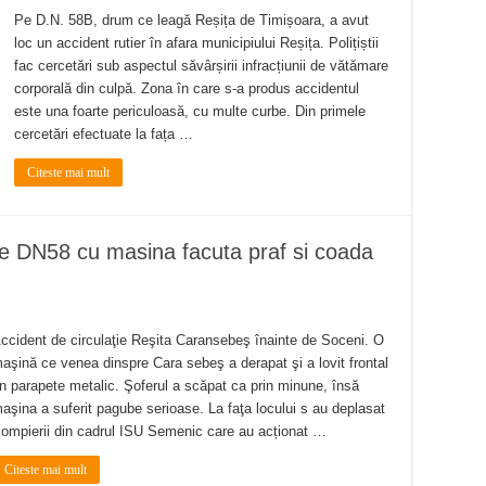
Pe D.N. 58B, drum ce leagă Reșița de Timișoara, a avut
loc un accident rutier în afara municipiului Reșița. Polițiștii
fac cercetări sub aspectul săvârșirii infracțiunii de vătămare
corporală din culpă. Zona în care s-a produs accidentul
este una foarte periculoasă, cu multe curbe. Din primele
cercetări efectuate la fața …
Citeste mai mult
e DN58 cu masina facuta praf si coada
ccident de circulaţie Reşita Caransebeş înainte de Soceni. O
aşină ce venea dinspre Cara sebeş a derapat şi a lovit frontal
n parapete metalic. Şoferul a scăpat ca prin minune, însă
aşina a suferit pagube serioase. La faţa locului s au deplasat
ompierii din cadrul ISU Semenic care au acționat …
Citeste mai mult