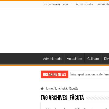
Administratie
Actualit
JOI , 6 AUGUST 2026
Administratie
Actualitate
Culinare
Div
Breaking News
Întreruperi temporare ale fur
ANUNŢ OPRIRE ANUNŢ OPRIR
Home
/
Etichetă:
făcută
Anunț important – Închidere 
Tag Archives:
făcută
Ștrandul Termal Ring din Ora
Miresme de lavandă, mentă și 