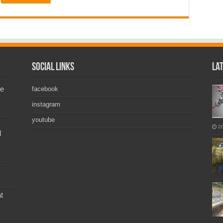
Social Links
La
de
facebook
instagram
youtube
2
l
t