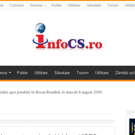
ate
Culinare
Diverse
Politie
Utilitare
Sănatate
Turism
Utilita
erse
Politie
Utilitare
Sănatate
Turism
Utilitare
Zâmbiți azi
nizării apei potabile în Bocșa Română, în data de 6 august 2026
E APĂ în ORAVIȚA – 05.08.2026 – avarie
temporară Podul de Piatră din Herculane
vița – locul unde natura a ascuns un izvor de sănătate VIDEO
flori de vară și râsete de copii la Carașova VIDEO