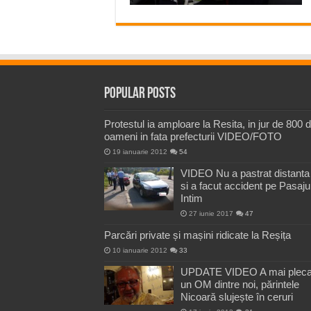
Popular Posts
Protestul ia amploare la Resita, in jur de 800 
oameni in fata prefecturii VIDEO/FOTO
19 ianuarie 2012
54
VIDEO Nu a pastrat distanta
si a facut accident pe Pasaju
Intim
27 iunie 2017
47
Parcări private și mașini ridicate la Reșița
10 ianuarie 2012
33
UPDATE VIDEO A mai pleca
un OM dintre noi, părintele
Nicoară slujește în ceruri