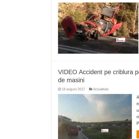
VIDEO Accident pe criblura p
de masini
18 august 2017
Actualitate
A
m
u
m
P