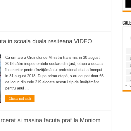
Cal
uta in scoala duala resiteana VIDEO
Ca urmare a Ordinului de Ministru transmis in 30 august
2018 către inspectoratele școlare din țară, etapa a doua a
înscrierilor pentru învățământul profesional dual a început
in 31 august 2018. Dupa prima etapă, s-au ocupat doar 66
de locuri din cele 219 alocate acestui tip de învăţământ
« iu
pentru anul …
Citeste mai mult
rcerat si masina facuta praf la Moniom