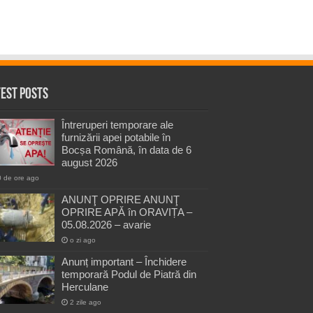
test Posts
Întreruperi temporare ale
furnizării apei potabile în
Bocșa Română, în data de 6
august 2026
0 de ore ago
ANUNŢ OPRIRE ANUNŢ
OPRIRE APĂ în ORAVIȚA –
05.08.2026 – avarie
o zi ago
Anunț important – Închidere
temporară Podul de Piatră din
Herculane
2 zile ago