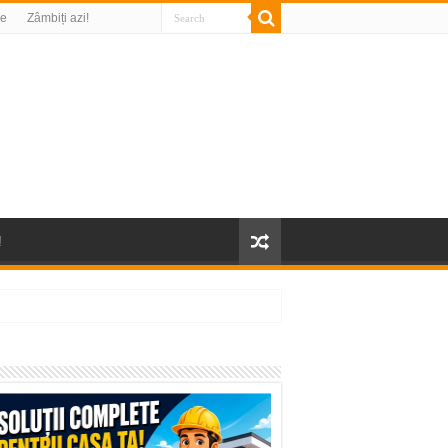
re
Zâmbiți azi!
!