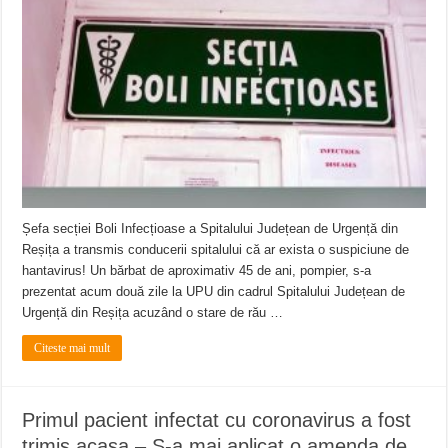
ANUNŢ OPRIRE APĂ în CARANSEBEȘ avarie
ANUNȚ OPRIRE APĂ în Reșița, cartier Țerova – avarie – 04.08.2026
ANUNȚ OPRIRE APĂ în Reșița – avarie – 03.08.2026 – Calea Caransebeșului
Șefa secției Boli Infecțioase a Spitalului Județean de Urgență din
Reșița a transmis conducerii spitalului că ar exista o suspiciune de
hantavirus! Un bărbat de aproximativ 45 de ani, pompier, s-a
prezentat acum două zile la UPU din cadrul Spitalului Județean de
Urgență din Reșița acuzând o stare de rău …
Citeste mai mult
Primul pacient infectat cu coronavirus a fost
trimis acasa – S-a mai aplicat o amenda de