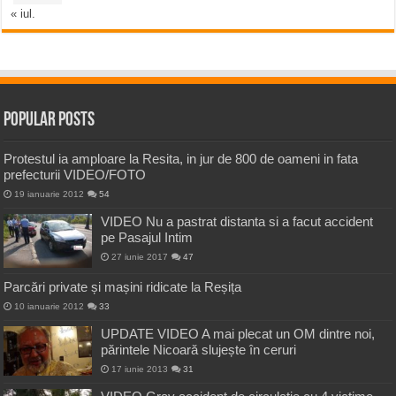
« iul.
Popular Posts
Protestul ia amploare la Resita, in jur de 800 de oameni in fata
prefecturii VIDEO/FOTO
19 ianuarie 2012
54
VIDEO Nu a pastrat distanta si a facut accident
pe Pasajul Intim
27 iunie 2017
47
Parcări private și mașini ridicate la Reșița
10 ianuarie 2012
33
UPDATE VIDEO A mai plecat un OM dintre noi,
părintele Nicoară slujește în ceruri
17 iunie 2013
31