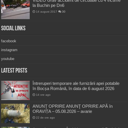
VIDEO Grav accident de circulatie cu 4 victime
la Buchin pe Dn6
14 august 2017
30
Social Links
facebook
instagram
youtube
Latest Posts
Întreruperi temporare ale furnizării apei potabile
în Bocșa Română, în data de 6 august 2026
14 ore ago
ANUNŢ OPRIRE ANUNŢ OPRIRE APĂ în
ORAVIȚA – 05.08.2026 – avarie
22 de ore ago