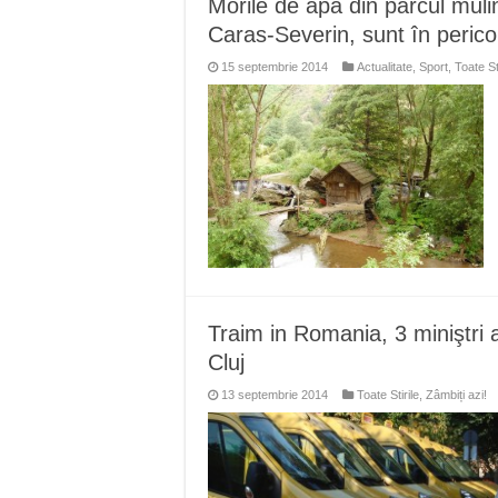
Morile de apă din parcul mul
Anunț important – Închidere 
Caras-Severin, sunt în pericol
Ștrandul Termal Ring din Ora
15 septembrie 2014
Actualitate
,
Sport
,
Toate Sti
Miresme de lavandă, mentă și 
ANUNȚ OPRIRE APĂ în Reșița 
ANUNŢ OPRIRE APĂ în CARAN
Traim in Romania, 3 miniştri 
Cluj
13 septembrie 2014
Toate Stirile
,
Zâmbiți azi!