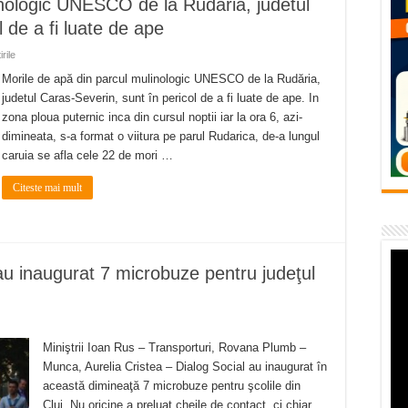
inologic UNESCO de la Rudăria, judetul
temporară Podul de Piatră din Herculane
 de a fi luate de ape
vița – locul unde natura a ascuns un izvor de sănătate VIDEO
rile
flori de vară și râsete de copii la Carașova VIDEO
Morile de apă din parcul mulinologic UNESCO de la Rudăria,
judetul Caras-Severin, sunt în pericol de a fi luate de ape. In
– avarie – 04.08.2026 – str. Văliugului și Plastomet
zona ploua puternic inca din cursul noptii iar la ora 6, azi-
SEBEȘ – 04.08.2026 – avarie – Calea Severinului
dimineata, s-a format o viitura pe parul Rudarica, de-a lungul
caruia se afla cele 22 de mori …
Citeste mai mult
au inaugurat 7 microbuze pentru judeţul
Miniştrii Ioan Rus – Transporturi, Rovana Plumb –
Munca, Aurelia Cristea – Dialog Social au inaugurat în
această dimineaţă 7 microbuze pentru şcolile din
Cluj. Nu oricine a preluat cheile de contact, ci chiar