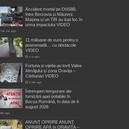
Accident mortal pe DN58B,
între Berzovia și Măureni.
Mașina și un TIR au luat foc în
urma impactului VIDEO
0 de ore ago
11 milioane de euro pentru o
promenadă… cu obstacole
VIDEO
o zi ago
Furtuna și vijelia au lovit Valea
Almăjului și zona Oravița –
Cărbunari VIDEO
3 zile ago
Întreruperi temporare ale
furnizării apei potabile în
Bocșa Română, în data de 6
august 2026
zile ago
ANUNŢ OPRIRE ANUNŢ
OPRIRE APĂ în ORAVIȚA –