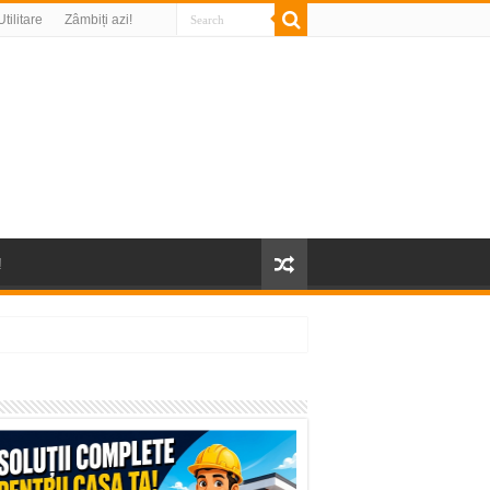
Utilitare
Zâmbiți azi!
!