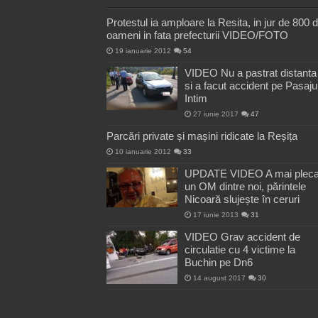
Protestul ia amploare la Resita, in jur de 800 
oameni in fata prefecturii VIDEO/FOTO
19 ianuarie 2012
54
VIDEO Nu a pastrat distanta
si a facut accident pe Pasaju
Intim
27 iunie 2017
47
Parcări private și mașini ridicate la Reșița
10 ianuarie 2012
33
UPDATE VIDEO A mai pleca
un OM dintre noi, părintele
Nicoară slujește în ceruri
17 iunie 2013
31
VIDEO Grav accident de
circulatie cu 4 victime la
Buchin pe Dn6
14 august 2017
30