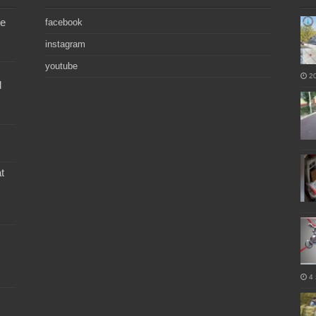
de
facebook
instagram
youtube
2
l
t
4 