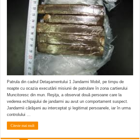
ANUNŢ OPRIRE APĂ în CARANSEBEȘ – 04.08.2026 – avarie – Calea Severinu
ANUNŢ OPRIRE APĂ în CARANSEBEȘ avarie
ANUNȚ OPRIRE APĂ în Reșița, cartier Țerova – avarie – 04.08.2026
Patrula din cadrul Detaşamentului 1 Jandarmi Mobil, pe timpu de
noapte cu ocazia executării misiunii de patrulare în zona cartierului
Muncitoresc din mun. Reşiţa, a observat două persoane care la
vederea echipajului de jandarmi au avut un comportament suspect.
Jandarmii cărăşeni au interceptat şi legitimat persoanele, iar în urma
controlului …
Citeste mai mult