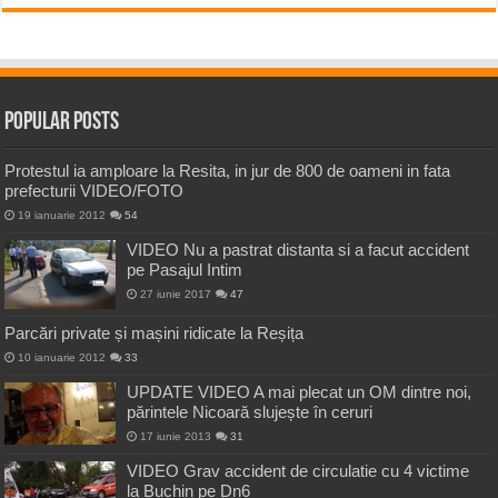
Popular Posts
Protestul ia amploare la Resita, in jur de 800 de oameni in fata
prefecturii VIDEO/FOTO
19 ianuarie 2012
54
VIDEO Nu a pastrat distanta si a facut accident
pe Pasajul Intim
27 iunie 2017
47
Parcări private și mașini ridicate la Reșița
10 ianuarie 2012
33
UPDATE VIDEO A mai plecat un OM dintre noi,
părintele Nicoară slujește în ceruri
17 iunie 2013
31
VIDEO Grav accident de circulatie cu 4 victime
la Buchin pe Dn6