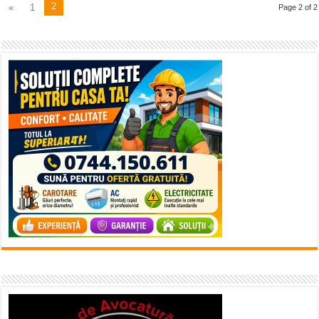
2
«
1
Page 2 of 2