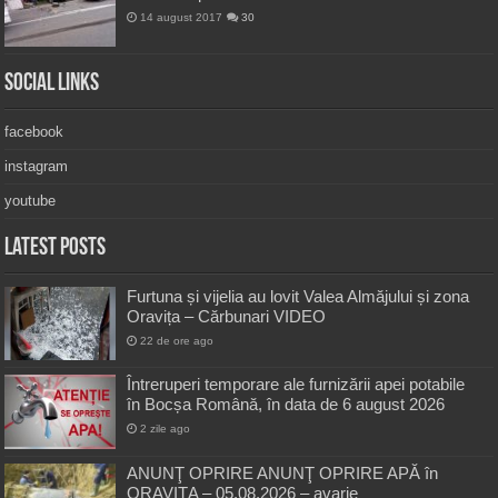
14 august 2017
30
Social Links
facebook
instagram
youtube
Latest Posts
Furtuna și vijelia au lovit Valea Almăjului și zona
Oravița – Cărbunari VIDEO
22 de ore ago
Întreruperi temporare ale furnizării apei potabile
în Bocșa Română, în data de 6 august 2026
2 zile ago
ANUNŢ OPRIRE ANUNŢ OPRIRE APĂ în
ORAVIȚA – 05.08.2026 – avarie