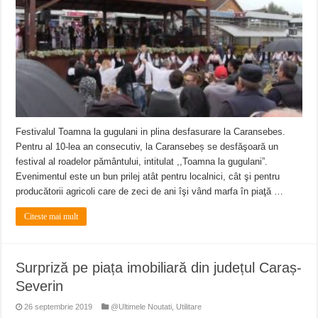
ANUNŢ OPRIRE APĂ în CARANSEBEȘ – 04.08.2026 – avarie – Calea Severinu
ANUNŢ OPRIRE APĂ în CARANSEBEȘ avarie
ANUNȚ OPRIRE APĂ în Reșița, cartier Țerova – avarie – 04.08.2026
Festivalul Toamna la gugulani in plina desfasurare la Caransebes.
Pentru al 10-lea an consecutiv, la Caransebeș se desfăşoară un
festival al roadelor pământului, intitulat ,,Toamna la gugulani”.
Evenimentul este un bun prilej atât pentru localnici, cât şi pentru
producătorii agricoli care de zeci de ani îşi vând marfa în piaţă …
Citeste mai mult
Surpriză pe piața imobiliară din județul Caraș-
Severin
26 septembrie 2019
@Ultimele Noutati
,
Utilitare