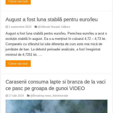
Citeste mai mult
August a fost luna stabilă pentru euro/leu
1 septembrie 2019
@Ultimele Noutati
,
Utilitare
August a fost luna stabilă pentru euro/leu. Perechea euro/leu a avut o
evoluție stabilă în august. Ea s-a menținut în culoarul 4,72 – 4,73 lei.
Comparativ cu sfârșitul lui iulie diferența de curs este mai mică de
jumătate de ban. La debutul perioadei analizate, a fost înregistrat
minimul de 4,7251 lei. …
Citeste mai mult
Carasenii consuma lapte si branza de la vaci
ce pasc pe groapa de gunoi VIDEO
17 iulie 2019
@Breaking news
,
Administratie