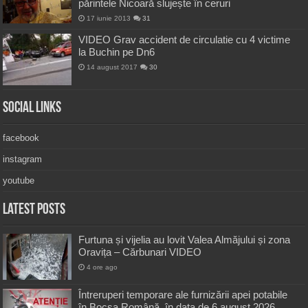
părintele Nicoară slujește în ceruri
17 iunie 2013
31
VIDEO Grav accident de circulatie cu 4 victime
la Buchin pe Dn6
14 august 2017
30
Social Links
facebook
instagram
youtube
Latest Posts
Furtuna și vijelia au lovit Valea Almăjului și zona
Oravița – Cărbunari VIDEO
4 ore ago
Întreruperi temporare ale furnizării apei potabile
în Bocșa Română, în data de 6 august 2026