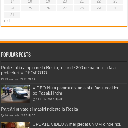
17
18
19
20
21
22
23
24
25
26
27
28
29
30
31
« iul.
Popular Posts
Protestul ia amploare la Resita, in jur de 800 de oameni in fata
prefecturii VIDEO/FOTO
19 ianuarie 2012
54
VIDEO Nu a pastrat distanta si a facut accident
pe Pasajul Intim
27 iunie 2017
47
Parcări private și mașini ridicate la Reșița
10 ianuarie 2012
33
UPDATE VIDEO A mai plecat un OM dintre noi,