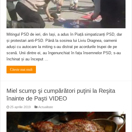
Mitingul PSD de ieri, din Iași, a adus în Piață simpatizanți PSD, dar
și protestari anti-PSD. Până la sosirea lui Liviu Dragnea, oamenii
aduși cu autocare la miting s-au distrat pe acordurile trupei de pe
scenă. Unii dintre ei, au îngenunchiat în fața însemnelor PSD, s-au
închinat și au început …
Citeste mai mult
Miel scump şi cumpărători puţini la Reşita
înainte de Paşti VIDEO
25 aprilie 2019
Actualitate