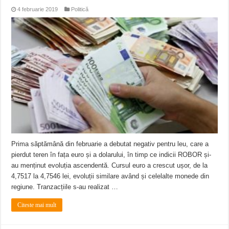
4 februarie 2019
Politică
Prima săptămână din februarie a debutat negativ pentru leu, care a
pierdut teren în fața euro și a dolarului, în timp ce indicii ROBOR și-
au menținut evoluția ascendentă. Cursul euro a crescut ușor, de la
4,7517 la 4,7546 lei, evoluții similare având și celelalte monede din
regiune. Tranzacțiile s-au realizat …
Citeste mai mult