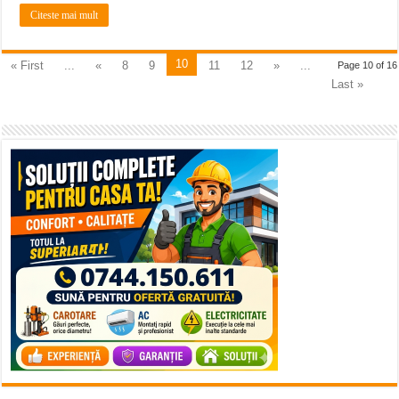
Citeste mai mult
10
« First
...
«
8
9
11
12
»
...
Page 10 of 16
Last »