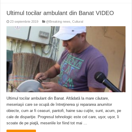
Ultimul tocilar ambulant din Banat VIDEO
23 septembrie 2019
@Breaking news
,
Cultural
Ultimul tocilar ambulant din Banat. Altădată la mare căutare,
meseriaşii care se ocupă de întreţinerea şi repararea anumitor
obiecte, cum ar fi ceasuri, pantofi, haine sau cuţite, sunt, acum, pe
cale de dispariţie. Progresul tehnologic este cel care, uşor, uşor, îi
scoate de pe piaţă, meseriile lor fiind tot mai …