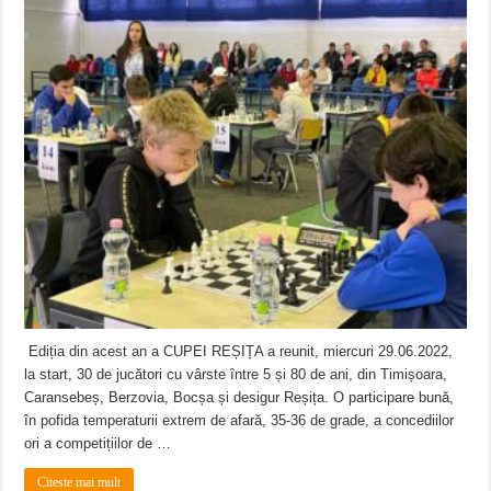
Ediția din acest an a CUPEI REȘIȚA a reunit, miercuri 29.06.2022,
la start, 30 de jucători cu vârste între 5 și 80 de ani, din Timișoara,
Caransebeș, Berzovia, Bocșa și desigur Reșița. O participare bună,
în pofida temperaturii extrem de afară, 35-36 de grade, a concediilor
ori a competițiilor de …
Citeste mai mult