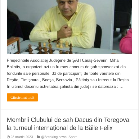
Miresme de lavandă, mentă și flori de vară și râsete de copii la Carașova VIDEO
ANUNȚ OPRIRE APĂ în Reșița – avarie – 04.08.2026 – str. Văliugului și Plasto
ANUNŢ OPRIRE APĂ în CARANSEBEȘ – 04.08.2026 – avarie – Calea Severinu
Preşedintele Asociatiej Judeţene de ŞAH Caraş-Severin, Mihai
Bolintiș, a organizat azi un frumos concurs de şah sponsorizat din
fondurile sale personale. 33 de participanţi de toate vârstele din
Reşita, Timişoara , Bocşa, Berzovia , Păltiniş sau întrecut la Reșița.
În ultimul deceniu activitatea şahista din judeţ i se datorează : …
Citeste mai mult
Membrii Clubului de sah Dacus din Teregova
la turneul internațional de la Băile Felix
23 martie 2023
@Breaking news
,
Sport