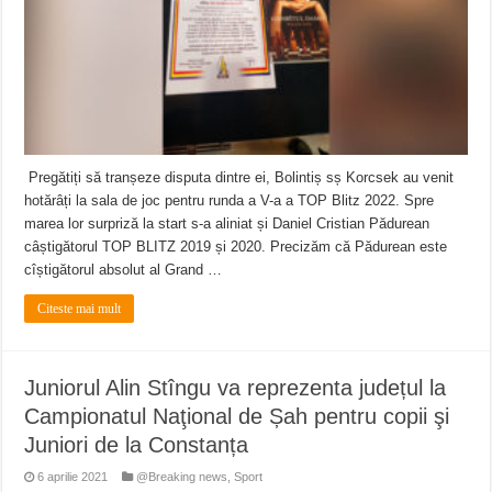
Pregătiți să tranșeze disputa dintre ei, Bolintiș sș Korcsek au venit
hotărâți la sala de joc pentru runda a V-a a TOP Blitz 2022. Spre
marea lor surpriză la start s-a aliniat și Daniel Cristian Pădurean
câștigătorul TOP BLITZ 2019 și 2020. Precizăm că Pădurean este
cîștigătorul absolut al Grand …
Citeste mai mult
Juniorul Alin Stîngu va reprezenta județul la
Campionatul Naţional de Șah pentru copii şi
Juniori de la Constanța
6 aprilie 2021
@Breaking news
,
Sport