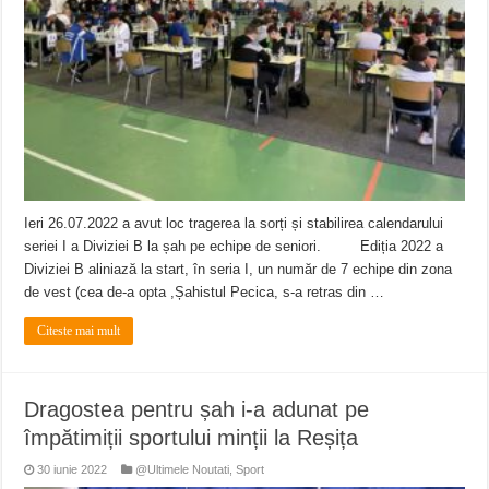
Ieri 26.07.2022 a avut loc tragerea la sorți și stabilirea calendarului
seriei I a Diviziei B la șah pe echipe de seniori. Ediția 2022 a
Diviziei B aliniază la start, în seria I, un număr de 7 echipe din zona
de vest (cea de-a opta ,Șahistul Pecica, s-a retras din …
Citeste mai mult
Dragostea pentru șah i-a adunat pe
împătimiții sportului minții la Reșița
30 iunie 2022
@Ultimele Noutati
,
Sport