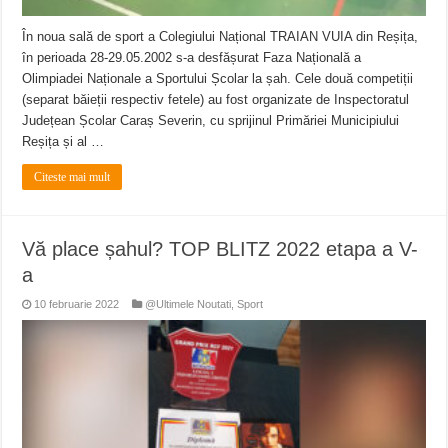
În noua sală de sport a Colegiului Național TRAIAN VUIA din Reșița,
în perioada 28-29.05.2002 s-a desfășurat Faza Națională a
Olimpiadei Naționale a Sportului Școlar la șah. Cele două competiții
(separat băieții respectiv fetele) au fost organizate de Inspectoratul
Județean Școlar Caraș Severin, cu sprijinul Primăriei Municipiului
Reșița și al …
Citeste mai mult
Vă place șahul? TOP BLITZ 2022 etapa a V-
a
10 februarie 2022
@Ultimele Noutati
,
Sport