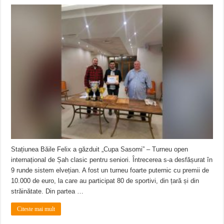
Stațiunea Băile Felix a găzduit „Cupa Sasomi” – Turneu open
internațional de Șah clasic pentru seniori. Întrecerea s-a desfășurat în
9 runde sistem elvețian. A fost un turneu foarte puternic cu premii de
10.000 de euro, la care au participat 80 de sportivi, din țară și din
străinătate.️ Din partea …
Citeste mai mult