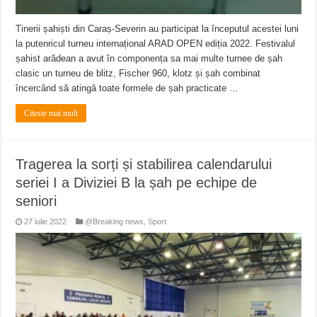
Tinerii șahiști din Caraș-Severin au participat la începutul acestei luni
la putenricul turneu internațional ARAD OPEN ediția 2022. Festivalul
șahist arădean a avut în componența sa mai multe turnee de șah
clasic un turneu de blitz, Fischer 960, klotz și șah combinat
încercând să atingă toate formele de șah practicate …
Citeste mai mult
Tragerea la sorți și stabilirea calendarului
seriei I a Diviziei B la șah pe echipe de
seniori
27 iulie 2022
@Breaking news
,
Sport