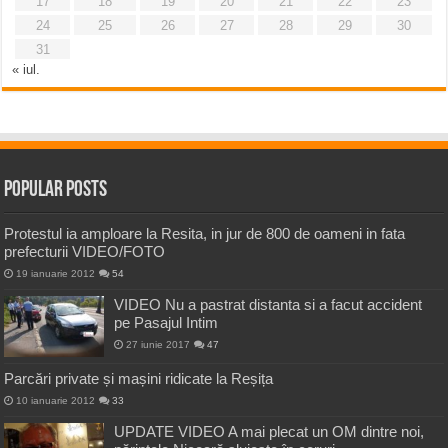
17
18
19
20
21
22
23
24
25
26
27
28
29
30
31
« iul.
Popular Posts
Protestul ia amploare la Resita, in jur de 800 de oameni in fata
prefecturii VIDEO/FOTO
19 ianuarie 2012
54
VIDEO Nu a pastrat distanta si a facut accident
pe Pasajul Intim
27 iunie 2017
47
Parcări private și mașini ridicate la Reșița
10 ianuarie 2012
33
UPDATE VIDEO A mai plecat un OM dintre noi,