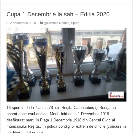
Cupa 1 Decembrie la sah – Editia 2020
2 decembrie 2020
@Ultimele Noutati
,
Sport
16 sportivi de la 7 ani la 78, din Reşita Caransebeş şi Bocşa au
onorat concursul dedicat Marii Uniri de la 1 Decembrie 1918
desfăşurat marţi în Piaţa 1 Decembrie 1918 din Centrul Civic al
municipiului Reşita.. În pofida condiţiilor extrem de dificile (concurs în
aer liber la 3-4 grade) …