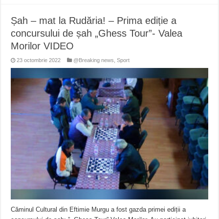
Șah – mat la Rudăria! – Prima ediție a
concursului de șah „Ghess Tour”- Valea
Morilor VIDEO
23 octombrie 2022
@Breaking news
,
Sport
Căminul Cultural din Eftimie Murgu a fost gazda primei ediții a