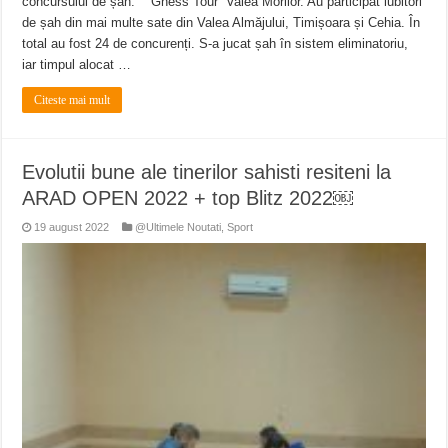
concursului de șah: ” Ghess Tour” Valea Morilor. Au participat iubitori
de șah din mai multe sate din Valea Almăjului, Timișoara și Cehia. În
total au fost 24 de concurenți. S-a jucat șah în sistem eliminatoriu,
iar timpul alocat …
Citeste mai mult
Evolutii bune ale tinerilor sahisti resiteni la
ARAD OPEN 2022 + top Blitz 2022￼
19 august 2022
@Ultimele Noutati
,
Sport