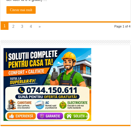
Citeste mai mult
1
2
3
4
»
Page 1 of 4