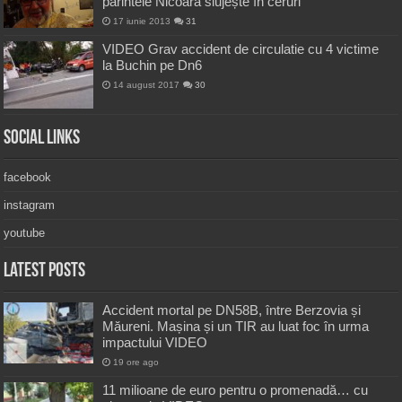
părintele Nicoară slujește în ceruri
17 iunie 2013
31
VIDEO Grav accident de circulatie cu 4 victime
la Buchin pe Dn6
14 august 2017
30
Social Links
facebook
instagram
youtube
Latest Posts
Accident mortal pe DN58B, între Berzovia și
Măureni. Mașina și un TIR au luat foc în urma
impactului VIDEO
19 ore ago
11 milioane de euro pentru o promenadă… cu